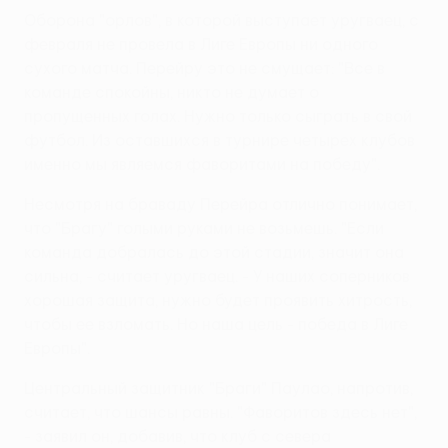
Оборона "орлов", в которой выступает уругваец, с
февраля не провела в Лиге Европы ни одного
сухого матча. Перейру это не смущает: "Все в
команде спокойны, никто не думает о
пропущенных голах. Нужно только сыграть в свой
футбол. Из оставшихся в турнире четырех клубов
именно мы являемся фаворитами на победу".
Несмотря на браваду Перейра отлично понимает,
что "Брагу" голыми руками не возьмешь. "Если
команда добралась до этой стадии, значит она
сильна, - считает уругваец. - У наших соперников
хорошая защита, нужно будет проявить хитрость,
чтобы ее взломать. Но наша цель - победа в Лиге
Европы".
Центральный защитник "Браги" Паулао, напротив,
считает, что шансы равны. "Фаворитов здесь нет",
- заявил он, добавив, что клуб с севера