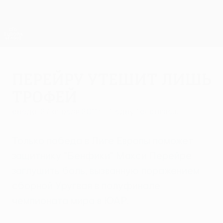
Skip
to
main
Лига Европы. Официальное
Скачать
content
Результаты live и статистика
Лига Европы УЕФА
Перейру утешит лишь
трофей
среда, 27 апреля 2011 г.
| Педру Гонсалвеш
Только победа в Лиге Европы поможет
защитнику "Бенфики" Макси Перейре
заглушить боль, вызванную поражением
сборной Уругвая в полуфинале
чемпионата мира в ЮАР.