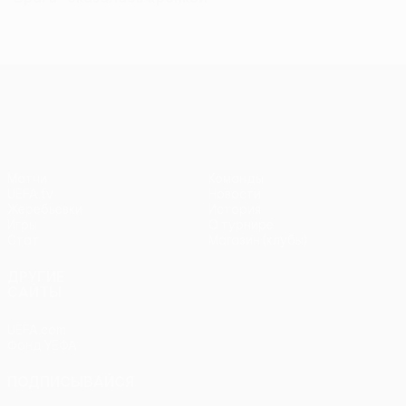
Лига Европы УЕФА
Матчи
Команды
UEFA.tv
Новости
Жеребьевки
История
Игры
О турнире
Стат.
Магазин (клубы)
ДРУГИЕ
САЙТЫ
UEFA.com
Фонд УЕФА
ПОДПИСЫВАЙСЯ