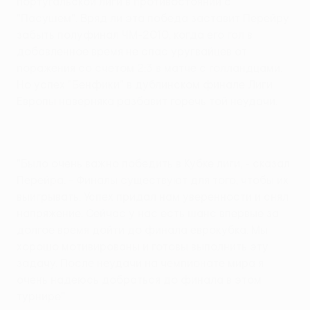
португальской лиги в противостоянии с
"Пасушем". Вряд ли эта победа заставит Перейру
забыть полуфинал ЧМ-2010, когда его гол в
добавленное время не спас уругвайцев от
поражения со счетом 2:3 в матче с голландцами.
Но успех "Бенфики" в дублинском финале Лиги
Европы наверняка разбавит горечь той неудачи.
"Было очень важно победить в Кубке лиги, - сказал
Перейра. - Финалы существуют для того, чтобы их
выигрывать. Успех придал нам уверенности и снял
напряжение. Сейчас у нас есть шанс впервые за
долгое время дойти до финала еврокубка. Мы
хорошо мотивированы и готовы выполнить эту
задачу. После неудачи на чемпионате мира я
очень надеюсь добраться до финала в этом
турнире".