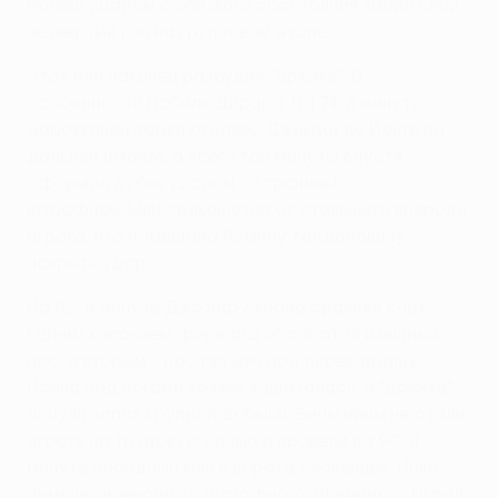
Волаш ударом с близкого расстояния забил свой
четвертый гол на групповом этапе.
Этот мяч наконец разбудил "Брюгге". В
особенности Набиля Дирара. На 74-й минуте
марокканец замкнул навес Джимми де Йонге на
дальней штанге, а всего три минуты спустя
оформил дубль ударом от границы
штрафной. Мяч срикошетил от стоявшего впереди
игрока, что помешало Ясмину Хандановичу
накрыть удар.
На 82-й минуте Джозеф Акпала сравнял счет.
Одним касанием форвард обработал изящный
пас, а вторым - послал мяч под перекладину.
Почва под ногами хозяев зашаталась, а "Брюгге"
почуял запах крупной добычи. Бельгийцы не стали
играть на трудовую ничью и провели на 90-й
минуте победный мяч в ворота словенцев. Ники
Зимлинг навесил со штрафного, Влеминкс сыграл