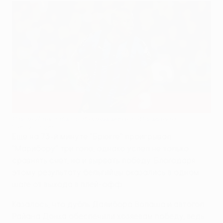
Райан Донк забил победный мяч на 90-й минуте
©Getty Images
Еще на 73-й минуте "Брюгге" проигрывал
"Марибору" три гола, однако успел не только
сравнять счет, но и вырвать победу. Благодаря
этому результату бельгийцы оказались в одном
шаге от выхода в плей-офф.
Казалось, что дубль Далибора Волаша и автогол
Райана Донка обеспечили хозяевам победу, ведь