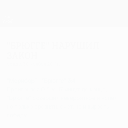
Skip
to
main
Лига Европы. Официальное
Скачать
content
Результаты live и статистика
Лига Европы УЕФА
"Брюгге" нарушил
закон
среда, 30 ноября 2011 г.
"Марибор" - "Брюгге" 3:4
Проигрывая 0:3 за 17 минут до конца,
"Брюгге" совершил невероятное и успел
не только сравнять счет, но и вырвать
победу.