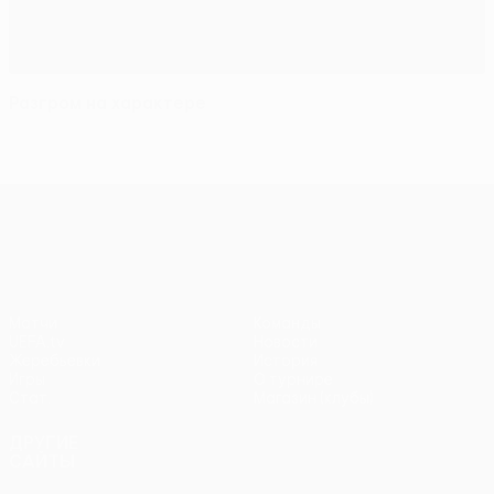
Разгром на характере
Лига Европы УЕФА
Матчи
Команды
UEFA.tv
Новости
Жеребьевки
История
Игры
О турнире
Стат.
Магазин (клубы)
ДРУГИЕ
САЙТЫ