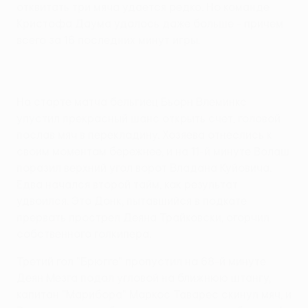
отквитать три мяча удается редко. Но команде
Кристофа Даума удалось даже больше - причем
всего за 16 последних минут игры.
На старте матча бельгиец Бьорн Влеминкс
упустил прекрасный шанс открыть счет, головой
послав мяч в перекладину. Хозяева отнеслись к
своим моментам бережнее, и на 11-й минуте Волаш
поразил верхний угол ворот Владана Куйовича.
Едва начался второй тайм, как результат
удвоился. Это Донк, пытавшийся в подкате
прервать прострел Деяна Трайковски, огорчил
собственного голкипера.
Третий гол "Брюгге" пропустил на 68-й минуте.
Деян Мезга подал угловой на ближнюю штангу,
капитан "Марибора" Маркос Таварес скинул мяч, и