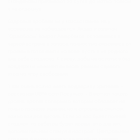
скандинавы прибывают за сутки до матча, толком
и не отдохнув.
Кадровых проблем ни у казахстанцев, ни у
норвежцев не наблюдается. Лидер и капитан
"Ордабасы" Кайрат Аширбеков, оставшийся в
первой встрече в запасе, полностью оправился от
травмы и готов выйти на поле, пусть и не родного
для себя стадиона. К слову, дабы не остаться без
поддержки, шымкентцы вновь решили сделать
вход на игру свободным.
"Нам очень важно иметь поддержку зрителей, -
рассказал UEFA.com Пасулько. - В матчах такого
уровня, против соперника, который обладает не
только громким именем, но и огромным опытом,
важна каждая деталь. Если за нас будет полный
стадион, то ребятам будет проще, это для них
дополнительный стимул и настрой". Центральный
стадион Алматы является в какой-то степени