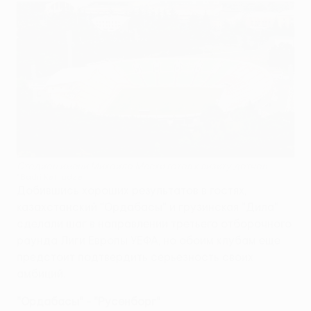
Стадион имени Михаила Месхи готов к визиту датчан
©Badri Ketiladze
Добившись хороших результатов в гостях,
казахстанский "Ордабасы" и грузинская "Дила"
сделали шаг в направлении третьего отборочного
раунда Лиги Европы УЕФА, но обоим клубам еще
предстоит подтвердить серьезность своих
амбиций.
"Ордабасы" - "Русенборг"