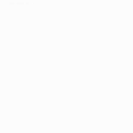
Первый матч - 2:2
Подопечные Виктора Пасулько сотворили в
Тронхейме мини-сенсацию, и теперь шансы
шымкентцев на выход в следующий этап
расцениваются как вполне реальные. В стане
"Ордабасы" очень серьезно относятся к
возможности продолжить свое
европутешествие, ради чего руководство клуба
договорилось о переносе матча национального
чемпионата с "Астаной", который должен был
состояться в воскресенье.
"Русенборг" же в минувший уик-энд вовсе не
бездействовал. Команда Яна Йонссона провела
тяжелый поединок с "Лиллестремом",
закончившийся ничьей - 1:1. В итоге в Алматы