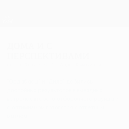
Skip
to
main
Лига Европы. Официальное
Скачать
content
Результаты live и статистика
Лига Европы УЕФА
Дома и с
перспективами
среда, 25 июля 2012 г.
| Айдын Кожахметов
"Ордабасы" и "Дила" добились
достойных результатов в выездных
встречах второго отборочного раунда и
с оптимизмом готовятся к ответным
матчам.