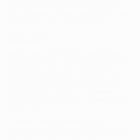
счастливым для шымкентцев. Именно на этой
арене "Ордабасы" в ноябре завоевал свой первый
серьезный трофей - Кубок Казахстана.
"Дила" - "Орхус"
Первый матч - 2:1
"Дила" создала себе неплохую фору в первом
матче, однако в рядах обладателей Кубка Грузии
не спешат расслабляться. "В первом матче на
стадионе царила такая обстановка, что не будь
наша команда столь опытной, мы ни за что бы не
смогли переломить ход игры", - вспоминает
тренер команды Теймураз Шаламберидзе волевую
победу в Дании.
"Оказанное нами сопротивление стало
сюрпризом для датчан. Столкнувшись с ним, они
уже не смогли очнуться и перестроится, - добавил