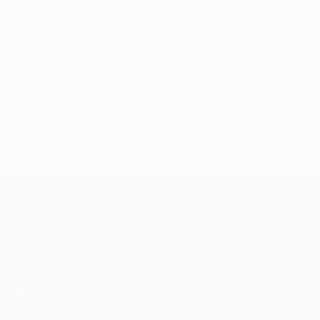
и отличный полузащитник, но, судя по всему, он
пока еще не до конца восстановился от травмы".
© 1998-2026 UEFA. All rights reserved.
Обновлено: четверг, 26 июля 2012 г.
Лига Европы УЕФА
Матчи
Команды
UEFA.tv
Новости
Жеребьевки
История
Игры
О турнире
Стат.
Магазин (клубы)