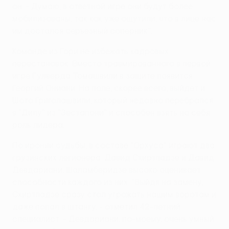
он. - Думаю, в ответной игре они будут более
мобилизованы, так как уже ощутили, что в лице нас
им достался серьезный соперник".
Команде из Гори не избежать кадровых
перестановок. Вместо травмированного в первой
игре Гулверда Томашвили в защите появится
Георгий Ониани. На поле, скорее всего, выйдет и
Шота Григалашвили, который недавно перебрался
в "Дилу" из "Зестапони" и способен взять на себя
роль лидера.
По иронии судьбы, в составе "Орхуса" играют два
грузинских легионера: Давид Схиртладзе и Давид
Девдариани. Шаламберидзе высоко оценивает
способности каждого из них. "Выйдя на замену,
Схиртладзе сразу стал угрожать нашим воротам и
даже попал в штангу, - отметил 42-летний
специалист. - Девдариани, по-моему, очень умный