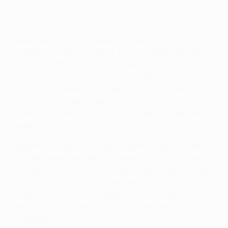
Да, у нас много опытных футболистов, но пока не
хватает сыгранности".
"Нервозность до перерыва, возможно, была
вызвана и сильной жарой, которая всем мешала
проявить себя. Во втором тайме мы уже смогли
безупречно выполнить задание тренера. Это
сказалось сначала на нашей игре, а потом и на
результате. Теперь можно и нужно
сконцентрироваться на следующем сопернике", -
заявил он.
Защитник сборной Грузии Георгий Шашиашвили,
недавно перешедший из греческого "Эрготелиса",
больше всего радовался характеру обеих побед
над датчанами. "Грузинским командам всегда
традиционно сложно переломить ход игры, когда
они пропускают первыми", - сказал автор
победного гола.