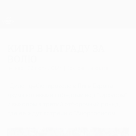
Skip
to
main
Лига Европы. Официальное
Скачать
content
Результаты live и статистика
Лига Европы УЕФА
Кипр в награду за
волю
четверг, 26 июля 2012 г.
| Вахтанг Бзикадзе
"Дила" дебютировала в Лиге Европы
двумя волевыми победами над "Орхусом"
и выходом в третий отборочный раунд,
где ее ждут встречи с "Анортосисом".