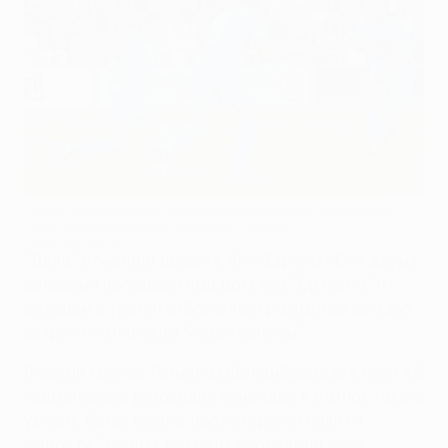
Лаша Салуквадзе (слева) и Матэ Вацадзе поздравляют
Георгия Шашиашвили (справа) с голом
©Badri Ketiladze
"Дила" отметила дебют в Лиге Европы УЕФА двумя
волевыми победами над датским "Орхусом" и
выходом в третий отборочный раунд, где ее ждут
встречи с кипрским "Анортосисом".
Главный тренер Теймураз Шаламберидзе в свои 42
года впервые руководил командой в матчах такого
уровня. Естественно, после игры он сиял от
радости: "Наша стратегия оправдала себя.