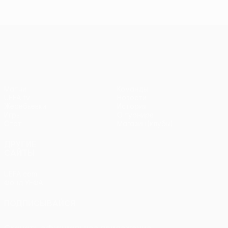
Лига Европы УЕФА
Матчи
Команды
UEFA.tv
Новости
Жеребьевки
История
Игры
О турнире
Стат.
Магазин (клубы)
ДРУГИЕ
САЙТЫ
UEFA.com
Фонд УЕФА
ПОДПИСЫВАЙСЯ