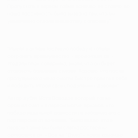
Пропускать в первом тайме, конечно, не стоило, но
наша пассивность была вызвана тем, что мы
умышленно отдали инициативу сопернику".
"Имели в активе гостевую победу и хотели
сохранить преимущество, - продолжил он. -
Угадали план соперника, знали, что он будет
атаковать большими силами. Хорошо, что после
пропущенного мяча смогли быстро прийти в себя
и победить. Игрой своих подопечних доволен".
Автор дубля Матэ Вацадзе, который также
сравнял счет и в первом матче, признал, что
победа недельной давности не избавила его с
партнерами от волнения. "Было видно, что в
первом тайме мы были слегка растеряны, -
согласился он. - Все же "Дила" - новая команда.