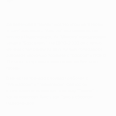
лет.
До перехода в "Милан" мастер игры на "втором
этаже" завоевал с "Аяксом" два чемпионских
титула в Нидерландах. Из "Милана" нападающий
уехал в "Барселону". На EВРО-2000 он с пятью
мячами стал одним из двух лучших голеадоров.
Завоевал несколько трофеев с "Барсой" и ПСВ. В
31 год из-за травмы колена повесил бутсы на
гвоздь.
В качестве тренера Клюйверт работал с
"Алкмааром" и "Неймегеном". Сейчас он
возглавляет молодежную команду "Твенте", а
также помогает Луису ван Галю в сборной
Нидерландов.