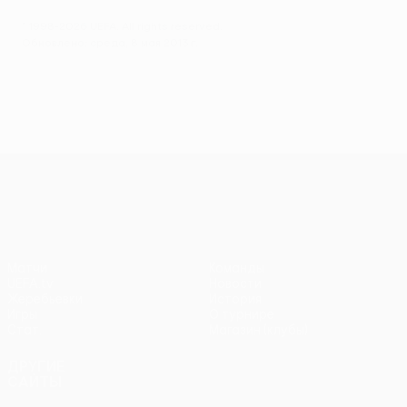
© 1998-2026 UEFA. All rights reserved.
Обновлено: среда, 8 мая 2013 г.
Лига Европы УЕФА
Матчи
Команды
UEFA.tv
Новости
Жеребьевки
История
Игры
О турнире
Стат.
Магазин (клубы)
ДРУГИЕ
САЙТЫ