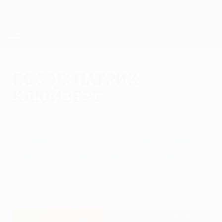
Skip
to
main
Лига Европы. Официальное
Скачать
content
Результаты live и статистика
Лига Европы УЕФА
Посол: Патрик
Клюйверт
пятница, 31 августа 2012 г.
Уроженец Амстердама Патрик Клюйверт
является лучшим снайпером сборной
Нидерландов и автором единственного
гола в финале Лиги чемпионов 1995 года.