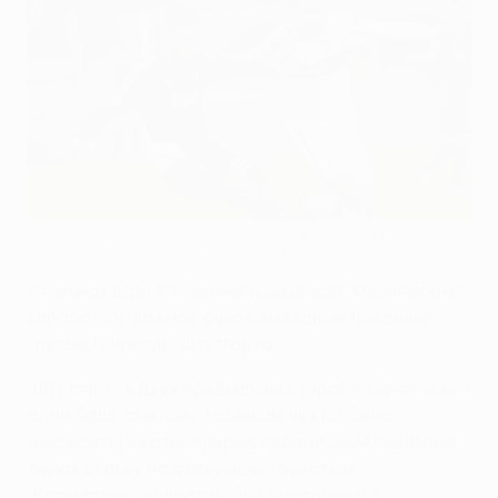
Форвард "Штутгарта" Мартин Харник (справа) в борьбе с
хавбеком "Копенгагена" Рюриком Гисласоном
©AFP/Getty Images
Отличная игра в обороне позволила "Копенгагену"
заработать важное очко в выездном поединке
группы G против "Штутгарта".
"Штутгарт" в двух предыдущих турах набрал всего
один балл, поэтому хозяевам нужно было
реабилитироваться перед своими болельщиками,
делая ставку на атакующие действия.
"Копенгаген", напротив, был настроен на