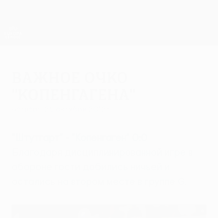
Skip
to
main
Лига Европы. Официальное
Скачать
content
Результаты live и статистика
Лига Европы УЕФА
Важное очко
"Копенгагена"
четверг, 25 октября 2012 г.
"Штутгарт" - "Копенгаген" 0:0
Благодаря дисциплинированной игре в
обороне гости добились ничьей и
остались на втором месте в группе G.