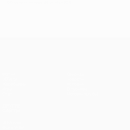
Обновлено: пятница, 26 октября 2012 г.
Лига Европы УЕФА
Матчи
Команды
UEFA.tv
Новости
Жеребьевки
История
Игры
О турнире
Стат.
Магазин (клубы)
ДРУГИЕ
САЙТЫ
UEFA.com
Фонд УЕФА