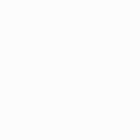
После перерыва дружина Бруно Лаббадии начала
играть активнее. На 48-й минуте вратаря Юхана
Виланда заставил вступить в игру форвард
немцев Ведад Ибишевич. Затем кипер
"Копенгагена" парировал выстрел Кристиана
Молинаро со "второго этажа" и удар
низом вышедшего в перерыве на замену
Туная Торуна.
Субботняя победа над "Гамбургом" в бундеслиге
(1:0) стала для "Штутгарта" всего лишь второй в
десяти последних матчах. Попытка улучшить эту
статистику в еврокубковом поединке не удалась.
"Швабы" по-прежнему замыкают турнирную
таблицу, но в случае победы над "Копенгагеном" в
четвертом туре смогут обойти датчан.
© 1998-2026 UEFA. All rights reserved.