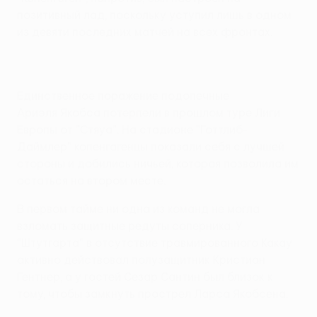
позитивный лад, поскольку уступил лишь в одном
из девяти последних матчей на всех фронтах.
Единственное поражение подопечные
Ариэля Якобса потерпели в прошлом туре Лиги
Европы от "Стяуа". На стадионе "Готтлиб-
Даймлер" копенгагенцы показали себя с лучшей
стороны и добились ничьей, которая позволила им
остаться на втором месте.
В первом тайме ни одна из команд не могла
взломать защитные редуты соперника. У
"Штутгарта" в отсутствие травмированного Какау
активно действовал полузащитник Кристиан
Гентнер, а у гостей Сезар Сантин был близок к
тому, чтобы замкнуть прострел Ларса Якобсена.