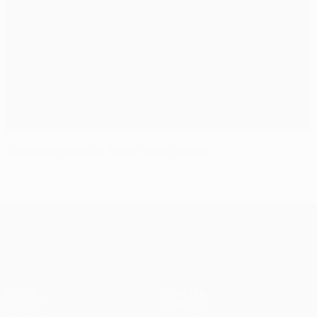
Дополнительные билеты на финал
Лига Европы УЕФА
Матчи
Команды
UEFA.tv
Новости
Жеребьевки
История