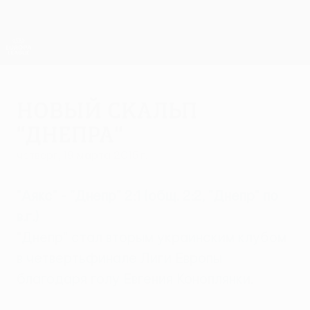
Skip
to
main
Лига Европы. Официальное
Скачать
content
Результаты live и статистика
Лига Европы УЕФА
Новый скальп
"Днепра"
четверг, 19 марта 2015 г.
"Аякс" - "Днепр" 2:1 (общ. 2:2, "Днепр" по
в.г.)
"Днепр" стал вторым украинским клубом
в четвертьфинале Лиги Европы
благодаря голу Евгения Коноплянки.