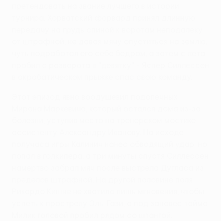
претендовать на звание лучшего в истории
турнира. Хорватский форвард принял длинную
передачу на грудь спиной к воротам неподалеку
от штрафной, не давая мячу опуститься на землю,
чуть подработал его себе бедром, а затем с лета
пробил с разворота в "девятку" - Яспер Силлессен
в акробатическом прыжке спас свою команду.
Этот эпизод явно воодушевил подопечных
Мирона Маркевича, который остался дома из-за
болезни, уступив место на тренерском мостике
ассистенту Александру Иванову. На исходе
получаса игры Калинич нанес обводящий удар, но
попал в голкипера, а три минуты спустя Силлессен
намертво забрал мяч после выстрела Дугласа из
пределов штрафной. На другой половине поля
Рикардо Кишне не хватило лишь мгновения, чтобы
успеть к прострелу Эль-Гази, а под занавес тайма
Милик головой пробил рядом со штангой.