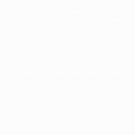
Через 15 минут после возобновления встречи
Рихедли Базур обокрал в центре поля Коноплянку,
прошел Дугласа и неотразимым ударом сравнял
счет по итогам двух матчей. После столь
насыщенной первой половины казалось, что
одним голом дело не ограничится, однако
соперники сбавили обороты, и по истечении 90
минут команды продолжили выяснять отношения в
овертайме.
На 97-й минуте Коноплянка исправился за ошибку,
поразив ворота Силлессена бильярдным ударом
впритирку со штангой. Вышедший на замену Майк
ван дер Хоорн оживил интригу за три минуты до
финального свистка, но на большее у
амстердамцев попросту не хватило времени.