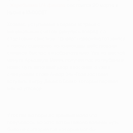
•
Жеребьевка 1/4 финала
состоится 20 марта в
Ньоне в 13:00CET
Хозяева, уступившие в первой встрече с
минимальным счетом, ринулись вперед со
стартовым свистком. "Днепр" наверняка готовился
к такому сценарию, но голландцы действовали
слишком быстро и изобретательно. Уже на шестой
минуте Аркадиуш Милик получил пас из глубины и
нанес чуть неточный удар в касание, а уже в
следующей атаке Анвар Эль-Гази заставил
вступить в игру Дениса Бойко, который перевел
мяч на угловой.
У гостей до поры до времени мало что
получалось, но зато потом Никола Калинич чуть
было не сотворил гол, который мог бы