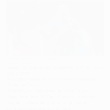
Дуглас празднует гол "Днепра" в Амстердаме
©Getty Images
•
Базур после перерыва сравнивает счет по сумме
двух встреч
•
Красивый гол Коноплянки в овертайме выводит
"Днепр" вперед
•
Точный удар головой ван дер Хоорна дает
"Аяксу" надежду, но "Днепр" своего не упускает
•
Украинцы выигрывают без пяти основных
футболистов и главного тренера