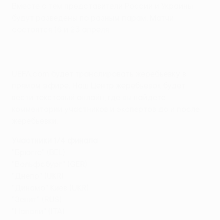
Вместе с тем представители России и Украины
будут разведены по разным парам. Матчи
состоятся 16 и 23 апреля.
UEFA.com будет транслировать жеребьевку в
прямом эфире. Наш Центр жеребьевок будет
вести текстовый онлайн, где вы найдете
комментарии участников и экспертов до и после
жеребьевки.
Участники 1/4 финала
"Брюгге" (BEL)
"Вольфсбург" (GER)
"Днепр" (UKR)
"Динамо" Киев (UKR)
"Зенит" (RUS)
"Наполи" (ITA)