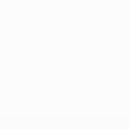
"Севилья" (ESP)
"Фиорентина" (ITA)
Путь в Варшаву
1/4 финала: жеребьевка 20 марта, матчи 16 и 23
апреля
1/2 финала: жеребьевка 24 апреля, матчи 7 и 14
мая
Финал: 27 мая, стадион "Национальный", Варшава
© 1998-2026 UEFA. All rights reserved.
Обновлено: вторник, 2 июня 2015 г.
Лига Европы УЕФА