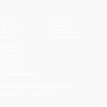
Матчи
Команды
UEFA.tv
Новости
Жеребьевки
История
Игры
О турнире
Стат.
Магазин (клубы)
ДРУГИЕ
САЙТЫ
UEFA.com
Фонд УЕФА
ПОДПИСЫВАЙСЯ
Скачать официальное приложение