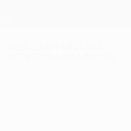
Skip
to
main
Лига Европы. Официальное
Скачать
content
Результаты live и статистика
Лига Европы УЕФА
Определились все
четвертьфиналисты
четверг, 19 марта 2015 г.
Жеребьевка 1/4 финала Лиги Европы
начнется в 13:00СЕТ и будет показана в
прямом эфире на UEFA.com.
Представителей России и Украины
разведут по разным парам.