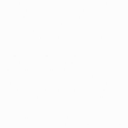
пришлось. Когда сыграем с "Фиорентиной", тогда
и оценим нынешний. Я думаю, что до начала
первой игры шансы 50 на 50. Если сможем
провести матчи против итальянцев на таком же
уровне, как и против англичан, то ничего
невозможного нет. Так что будем считать, что все
в наших руках.
Главный тренер "Фиорентины" Винченцо Монтелла:
Прежде всего, я очень рад, что нам не досталась
другая итальянская команда ["Наполи"]. "Динамо",
безусловно, очень сильный соперник, тем более
что они сейчас в отличной форме. За последние
недели эта команда здорово прибавила, что было
хорошо заметно по матчу с "Эвертоном". В
составе "Динамо" собраны качественные
футболисты, это очень организованная и
физически сильная команда. Мы как следует
подготовимся к этим поединкам, потому что хотим