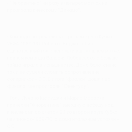
• "Фиорентина" ни разу в четырех матчах не
проиграла киевскому "Динамо".
• Команды встречались в третьем круге Кубка
УЕФА-1989/90. Роберто Баджо забил
единственный гол с пенальти в домашнем матче,
причем команда Валерия Лобановского больше
тайма играла в меньшинстве. Дома бело-синие
так и не сумели сломить сопротивление
соперников - 0:0. В итоге "фиалки" дошли до
финала, где проиграли "Ювентусу".
• Голы Лучано Кьяруджи и Марио Мараски
принесли "Фиорентине" выездную победу над
киевлянами со счетом 2:1 во втором круге Кубка
чемпионов-1969/70, а дома итальянцы устояли -
0:0.