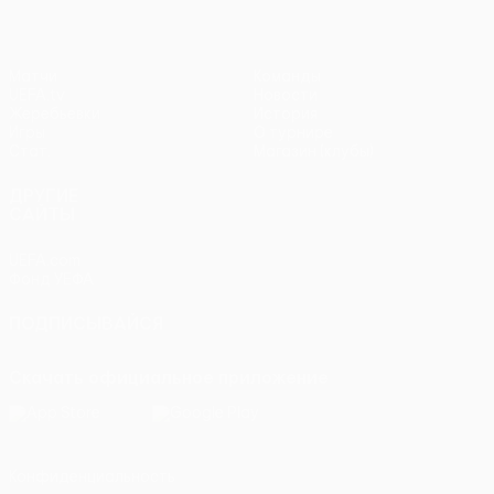
Матчи
Команды
UEFA.tv
Новости
Жеребьевки
История
Игры
О турнире
Стат.
Магазин (клубы)
ДРУГИЕ
САЙТЫ
UEFA.com
Фонд УЕФА
ПОДПИСЫВАЙСЯ
Скачать официальное приложение
Конфиденциальность