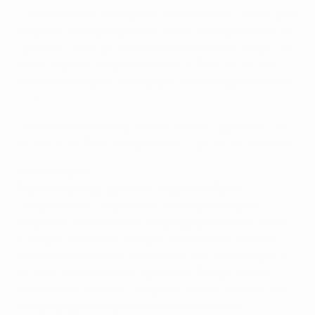
• "Фиорентина" никогда не уступала по сумме двух
встреч в четвертьфинале этого турнира. В 1990-м
"фиалки" дважды минимально одолели "Осер", а в
2008-м дома сыграли вничью с ПСВ (1:1), но на
выезде победили благодаря дублю Адриана Муту
- 2:0.
• Статистика команд в этом сезоне: "Динамо" - В7
Н0 П3 ЗГ22 ПГ11; "Фиорентина" - В6 Н3 П1 ЗГ18 ПГ6.
Комментарии
Главный тренер "Динамо" Сергей Ребров:
"Фиорентина" - серьезная команда, которая
уверенно обыграла на предыдущем этапе "Рому"
и входит сегодня в пятерку сильнейших клубов
чемпионата Италии. По-моему, это уже говорит о
ее силе. Доволен ли я жребием? Теперь, после
того как мы прошли "Эвертон", я могу сказать, что
на предыдущий жребий нам сетовать не