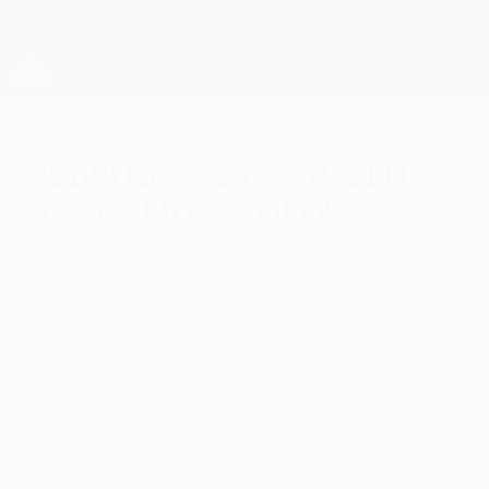
Skip
to
main
Лига Европы. Официальное
Скачать
content
Результаты live и статистика
Лига Европы УЕФА
Ребров: "Нет ничего
невозможного"
пятница, 20 марта 2015 г.
"Если сможем провести игры против
итальянцев на таком же уровне, как и c
"Эвертоном", то ничего невозможного
нет", - заявил Сергей Ребров
относительно дуэли с "Фиорентиной".