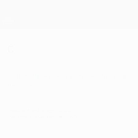
Skip
to
main
Лига Европы. Официальное
Скачать
content
Результаты live и статистика
Лига Европы УЕФА
с
четверг, 7 мая 2015 г.
Сколько мячей сегодня забьет "Днепр" в
Неаполе?
© 1998-2026 UEFA. All rights reserved.
Обновлено: понедельник, 1 июня 2015 г.