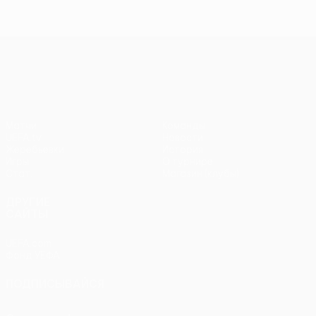
Лига Европы УЕФА
Матчи
Команды
UEFA.tv
Новости
Жеребьевки
История
Игры
О турнире
Стат.
Магазин (клубы)
ДРУГИЕ
САЙТЫ
UEFA.com
Фонд УЕФА
ПОДПИСЫВАЙСЯ