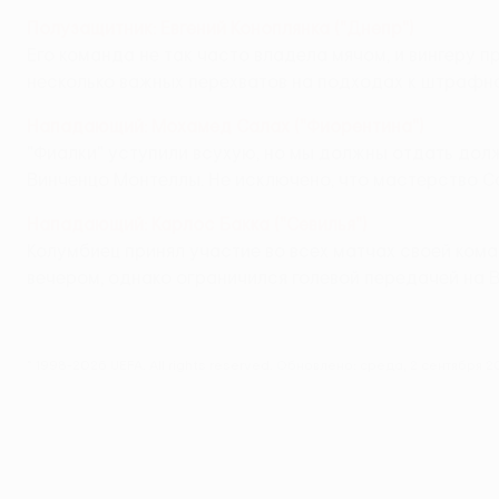
Полузащитник: Евгений Коноплянка ("Днепр")
Его команда не так часто владела мячом, и вингеру п
несколько важных перехватов на подходах к штрафно
Нападающий: Мохамед Салах ("Фиорентина")
"Фиалки" уступили всухую, но мы должны отдать дол
Винченцо Монтеллы. Не исключено, что мастерство 
Нападающий: Карлос Бакка ("Севилья")
Колумбиец принял участие во всех матчах своей коман
вечером, однако ограничился голевой передачей на 
© 1998-2026 UEFA. All rights reserved.
Обновлено: среда, 2 сентября 20