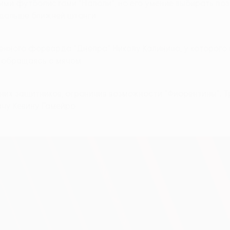
ими футболистами "Наполи", но его умение выбирать поз
 дальше ближней штанги.
нного форварда "Днепра" Николу Калинича, у которого 
 обращаясь с мячом.
х защитников, ограничив возможности "Фиорентины". Тр
чу Кевину Гамейро.