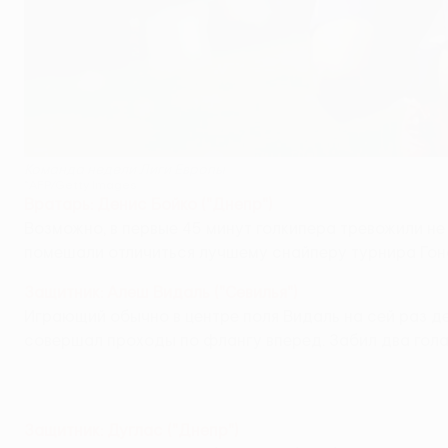
Команда недели Лиги Европы
©AFP/Getty Images
Вратарь: Денис Бойко ("Днепр")
Возможно, в первые 45 минут голкипера тревожили не
помешали отличиться лучшему снайперу турнира Гон
Защитник: Алеш Видаль ("Севилья")
Играющий обычно в центре поля Видаль на сей раз д
совершал проходы по флангу вперед. Забил два гола
Защитник: Дуглас ("Днепр")