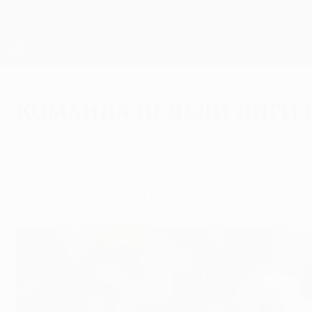
Skip
to
main
Лига Европы. Официальное
content
Результаты live и статистика
Лига Европы УЕФА
Команда недели Лиги 
пятница, 8 мая 2015 г.
Наряду с атакующим правым защитником "Се
Руслан Ротань и Евгений Коноплянка.