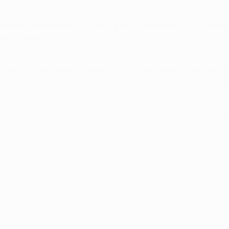
ришлось показывать другие грани своей игры. Он осложи
й "Днепра".
жное их египетскому легионеру. Он постоянно создавал 
Салаха поможет флорентийцам отыграться через неделю.
ды, начиная с группового этапа, и всегда действовал оч
Видаля.
15 г.