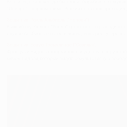
Бразилец почти всегда был занят борьбой с атакующ
"Днепра" в первом тайме. Редкий прострел проходил
Защитник: Рауль Альбиоль ("Наполи")
Бывший футболист "Реала" грамотно закрыл единстве
случае Альбиоль не стеснялся идти вперед, уверенно
Защитник: Бенуа Тремулинас ("Севилья")
Француз и Видаль сформировали ударную пару крайни
мячом Видаля, который выдал результативную переда