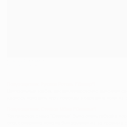
Салах и Тремулинас
©AFP/Getty Images
Полузащитник: Руслан Ротань ("Днепр")
Центральный хавбек дисциплинированно выполнял св
удалось наладить игру команды в середине поля, из
Полузащитник: Стефан Мбиа ("Севилья")
Тактическая схема "Севильи" была очень гибкой и по
атак соперника, пока не был заменен из-за травмы в 