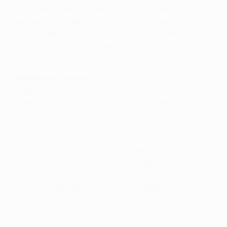
26 голами является самой результативной
командой турнира, но в Варшаве испанская коса
вполне может наткнуться на украинский камень, и
еще неизвестно, что окажется прочнее.
Игорь Линник
Беззубые итальянцы
"В двух матчах мы создали море опасных
моментов, но нельзя выиграть, если действуешь
так расточительно", - сетовал тренер "Наполи"
Рафаэль Бенитес после итогового поражения со
счетом 1:2. Те же слова можно смело вложить в
уста Винченцо Монтеллы, чья "Фиорентина"
загубила множество возможностей для взятия
ворот в двух матчах с "Севильей", особенно в
выездном. "Думаю, реализация моментов
"Севильей" была близка к ста процентам, - отметил
рулевой флорентийцев. - У нас она равнялась
нулю".