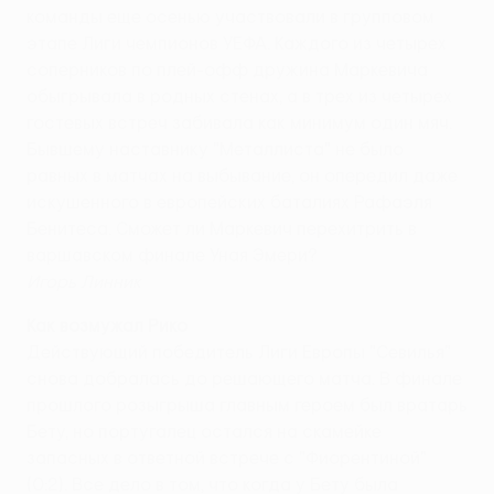
команды еще осенью участвовали в групповом
этапе Лиги чемпионов УЕФА. Каждого из четырех
соперников по плей-офф дружина Маркевича
обыгрывала в родных стенах, а в трех из четырех
гостевых встреч забивала как минимум один мяч.
Бывшему наставнику "Металлиста" не было
равных в матчах на выбывание, он опередил даже
искушенного в европейских баталиях Рафаэля
Бенитеса. Сможет ли Маркевич перехитрить в
варшавском финале Уная Эмери?
Игорь Линник
Как возмужал Рико
Действующий победитель Лиги Европы "Севилья"
снова добралась до решающего матча. В финале
прошлого розыгрыша главным героем был вратарь
Бету, но португалец остался на скамейке
запасных в ответной встрече с "Фиорентиной"
(0:2). Все дело в том, что когда у Бету была