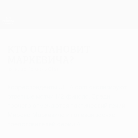
Skip
to
main
Лига Европы. Официальное
Скачать
content
Результаты live и статистика
Лига Европы УЕФА
Кто остановит
Маркевича?
пятница, 15 мая 2015 г.
Корреспонденты UEFA.com анализируют
ответные матчи 1/2 финала. Среди
прочего отмечаются тактический гений
Мирона Маркевича и голевая засуха
представителей серии А.