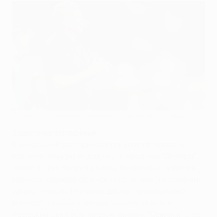
В плей-офф Мирону Маркевичу пока не было равных
©Getty Images
Защита на загляденье
В очередной раз приходится констатировать
исключительную надежность обороны "Днепра".
Денис Бойко творил в Киеве привычные чудеса в
воротах, парировав, в частности, два опаснейших
удара Гонсало Игуаина. Дуглас традиционно
выглядел глыбой в центре защиты, а Артем
Федецкий съел всю правую бровку. "Севилья" с ее