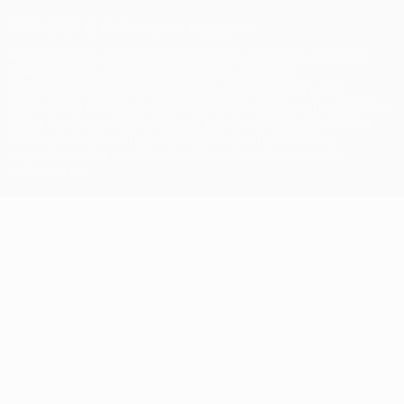
© 1998-2026 УЕФА. Все права защищены
Название UEFA, логотип УЕФА, а также элементы дизайна,
относящиеся к соревнованиям УЕФА, являются
зарегистрированными торговыми марками УЕФА и/или
охраняются авторским правом. Использование этих торговых
марок в коммерческих целях запрещено. Пользуясь сайтом
UEFA.com, вы тем самым соглашаетесь с Правилами и
условиями, а также с Политикой конфиденциальности
информации.