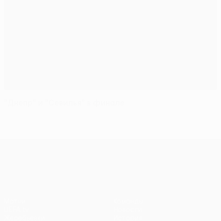
"Днепр" и "Севилья" в финале
Лига Европы УЕФА
Матчи
Команды
UEFA.tv
Новости
Жеребьевки
История