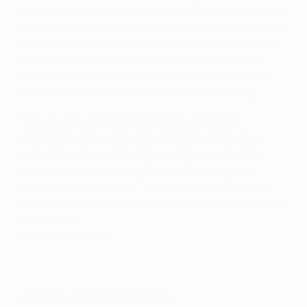
травма, его в воротах подменял 21-летний Серхио
Рико, сумевший закрепиться в стартовом составе.
Во Флоренции Рико снова доказал, что Эмери не
зря ему доверяет. Голкипер сделал несколько
впечатляющих сейвов, а особенно запомнилось,
как он отбил удар Гонсало Родригеса в упор.
"Серхио Рико сдал европейский экзамен", -
написала испанская газета Marca, которая не
скупилась на комплименты в адрес молодого
вратаря после матча в Италии. Учитывая, как
здорово играл против "Наполи" кипер "Днепра"
Денис Бойко, голы в варшавском финале будут на
вес золота.
Паоло Меникуччи
© 1998-2026 UEFA. All rights reserved.
Обновлено: понедельник, 1 июня 2015 г.