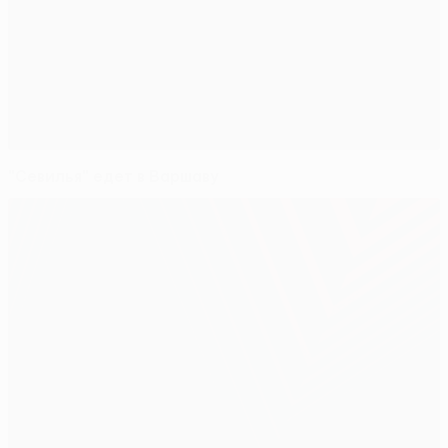
"Севилья" едет в Варшаву