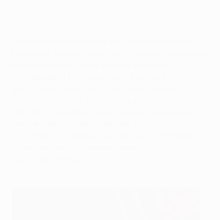
Опытные бомбардиры вроде Игуаина и Марио
Гомеса не забили ни разу, что стоило их командам
места в финале. Аргентинский форвард,
отличившийся в этом сезоне 28 раз на всех
фронтах, не использовал ни одной голевой
возможности, коих у "Наполи" в двух матчах
хватало с избытком. Гомес, идущий четвертым в
списке замых забивных немцев в еврокубках,
провалился в Севилье и за матчем во Флоренции
наблюдал уже со скамейки запасных.
Паоло Меникуччи