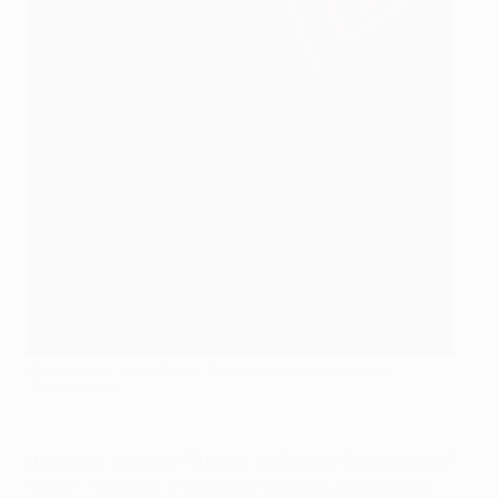
В финале у Уная Эмери будет достойный визави
©Getty Images
На пути к финалу "Днепр" победил "Олимпиакос",
"Аякс", "Брюгге" и "Наполи", причем первые две