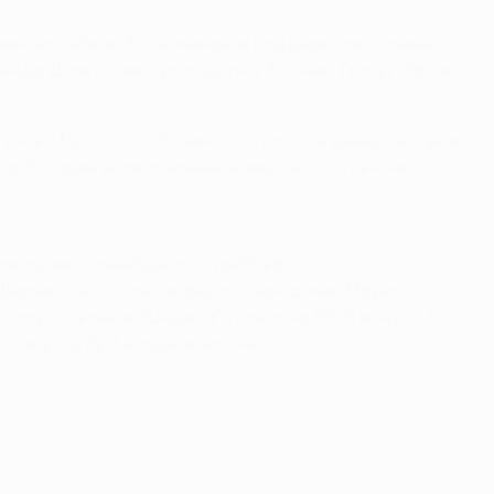
менных сейвов. Его начинания поддержали полевые
менда Далку замкнул защитник Евгений Ткачук. Таким
нов. Мало того, "Жилина" осталась в меньшинстве и,
 разбазарив великолепные моменты, полтавчане
ыявления сильнейшего потребовалось
н Шермити, воспользовавшись передачей Марио
сопротивление "Цюриха" только на 118-й минуте. К
кому клубу и в первом матче.