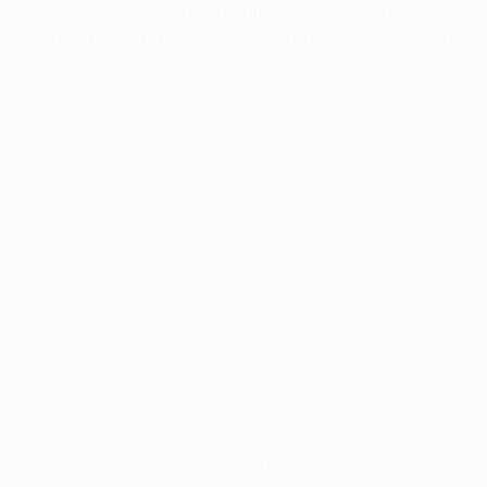
перерыва создали ряд опасных моментов, а во второ
Виттека. Точный удар Смолова с 11-метрового принес
"Абердин" (Шотландия) - "Кайрат" (Казахстан) 1:1 (общ. 
Гол Жерара Гоу и самоотверженная игра обороны по
выполнению задачи: не пропустить быстрый мяч и по