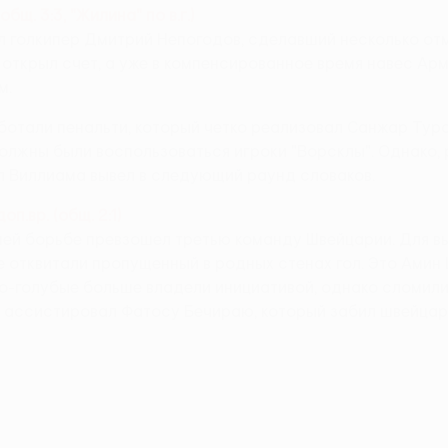
общ. 3:3, "Жилина" по в.г.)
л голкипер Дмитрий Непогодов, сделавший несколько от
 открыл счет, а уже в компенсированное время навес Ар
м.
отали пенальти, который четко реализовал Санжар Турсу
должны были воспользоваться игроки "Ворсклы". Однако,
л Виллиама вывел в следующий раунд словаков.
п.вр. (общ. 2:1)
ей борьбе превзошел третью команду Швейцарии. Для в
те отквитали пропущенный в родных стенах гол. Это Ами
ло-голубые больше владели инициативой, однако сломили 
 ассистировал Фатосу Бечираю, который забил швейцарс