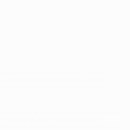
Вернидуба не форсировала события, зато после
у. Сперва он откликнулся на передачу Никиты
вой актив главный герой первой встречи Руслан
е братиславской встречи даже преданные поклонники
Сначала хавбек уверенно исполнил пенальти,
й угол. К чести хозяев, они не опустили рук: еще до