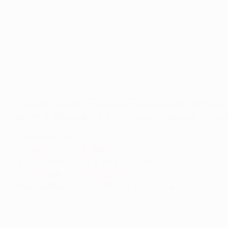
Ответные матчи третьего раунда ЛЕ
©Getty Images
В четверг прошли ответные матчи третьего отборочн
"Интер" и "Ворскла", но почти всем остальным побед
•
Первые матчи
•
Все результаты четверга
•
Из Лиги чемпионов УЕФА в Лигу Европы
•
Раунд плей-офф в цифрах
•
Жеребьевка раунда плей-офф: 13:00CET, 7 августа, 