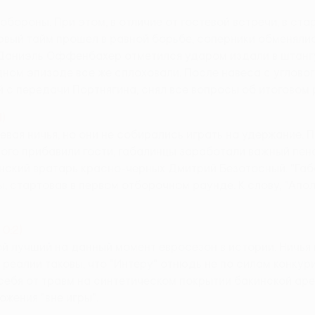
обороны. При этом, в отличие от гостевой встречи, в ст
рвый тайм прошел в равной борьбе, соперники обменяли
ев Даниэль Оффенбахер отметился ударом издали в штанг
ном эпизоде все же сплоховали. После навеса с угловог
й с передачи Портнягина, снял все вопросы об итоговом 
1)
левая ничья, но они не собирались играть на удержание.
много прибавили гости, габалинцы заработали важный пе
инский вратарь красно-черных Дмитрий Безотосный. "Га
 стартовав в первом отборочном раунде. К слову, "Апол
 0:2)
ой лучший на данный момент евросезон в истории. Ничья
еалии таковы, что "Интеру" отнюдь не по силам конкурир
себя от травм на синтетическом покрытии бакинской ар
ожения "вне игры".