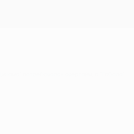
Скачать
"Динамо" потребовался овертайм, а "Габала"