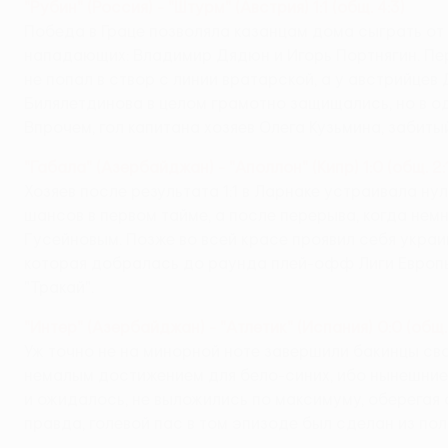
"Рубин" (Россия) - "Штурм" (Австрия) 1:1 (общ. 4:3)
Победа в Граце позволяла казанцам дома сыграть от 
нападающих: Владимир Дядюн и Игорь Портнягин. Пе
не попал в створ с линии вратарской, а у австрийц
Билялетдинова в целом грамотно защищались, но в од
Впрочем, гол капитана хозяев Олега Кузьмина, забиты
"Габала" (Азербайджан) - "Аполлон" (Кипр) 1:0 (общ. 2:
Хозяев после результата 1:1 в Ларнаке устраивала ну
шансов в первом тайме, а после перерыва, когда не
Гусейновым. Позже во всей красе проявил себя укра
которая добралась до раунда плей-офф Лиги Европы,
"Тракай".
"Интер" (Азербайджан) - "Атлетик" (Испания) 0:0 (общ.
Уж точно не на минорной ноте завершили бакинцы св
немалым достижением для бело-синих, ибо нынешние р
и ожидалось, не выложились по максимуму, оберегая 
правда, голевой пас в том эпизоде был сделан из пол