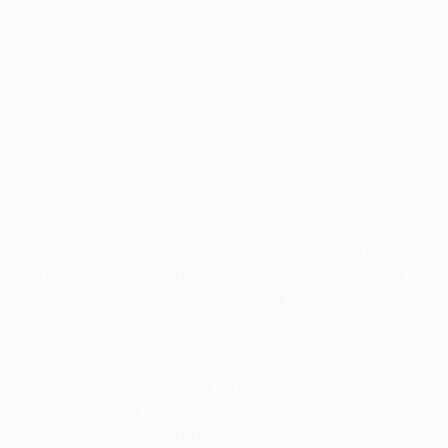
и успех в Киеве. Правда, в первом тайме команда Юрия 
отметился хавбек Желько Любенович, вышедший на замен
отив Артема Гордиенко. Третий гол-красавец записал в с
бенович.
:5)
р" в число участников раунда плей-офф. На 11-й минут
к. К тому моменту Павел Мамаев успел оформить дубль. 
вскоре отличился с игры - мощным ударом поразил ближни