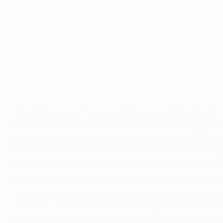
"Заря" (Украина) - "Шарлеруа" (Бельгия) 3:0 (общ. 5:0)
После уверенной победы на выезде луганчане развил
перерыва полностью переиграла бельгийцев. Дублем 
Каменюки, а затем реализовал 11-метровый за фол пр
Малиновский, которому ассистировал все тот же Лю
"Слован" (Словакия) - "Краснодар" (Россия) 3:3 (общ. 3
Уже после первого матча многие записали "Краснода
"Слована", наверное, осознали: дальше идет соперни
назначенный за нарушение против Федора Смолова, а 