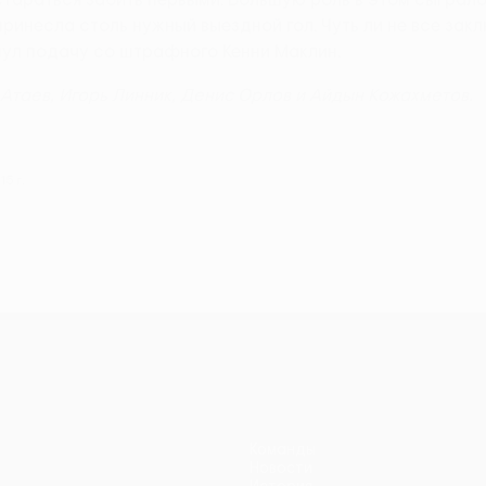
принесла столь нужный выездной гол. Чуть ли не все зак
нул подачу со штрафного Кенни Маклин.
Атаев, Игорь Линник, Денис Орлов и Айдын Кожахметов.
5 г.
Команды
Новости