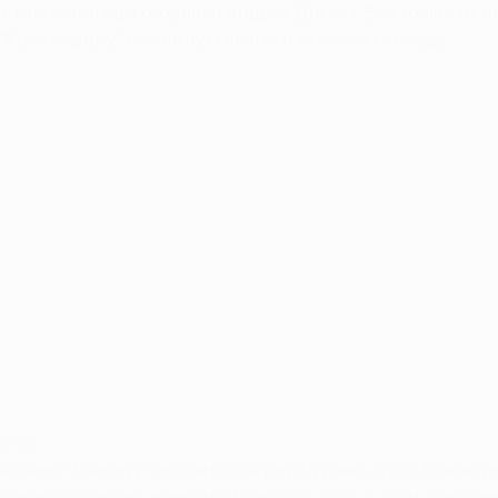
м тайме трижды огорчили Андрея Диканя. Все голы в ак
 "Краснодару" локальную ничью и итоговую победу.
2:3)
зволили "Кайрату" пробиться в раунд плей-офф. Команд
стараться забить первыми. Большую роль в этом сыграл