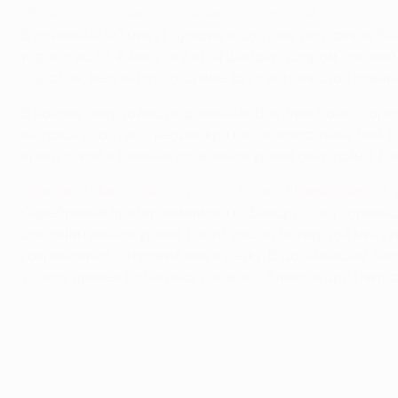
"Ворскла" (Украина) - "Жилина" (Словакия) 3:1, доп.вр. (
В основные 90 минут лучшим в составе полтавчан бы
игроки: на 67-й минуте Антон Шиндер ударом головой
образом, результат по сумме двух встреч стал равны
В начале овертайма подопечные Василия Сачко зараб
пытаясь спастись, неоднократно оголяла тылы, чем 
пропустили в компенсированное время овертайма. Го
"Динамо" Минск (Беларусь) - "Цюрих" (Швейцария) 1:1, до
Серебряный призер чемпионата Беларуси в упорнейш
дополнительное время. Гости уже на четвертой мину
Гаврановича, отправил мяч в сетку. В дальнейшем бе
успеху привел розыгрыш углового: Александру Някша