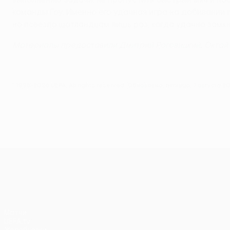
команды Гоу. Именно его удачная игра на добивании 
но повезло шотландцам лишь раз, когда удачно замк
Материалы предоставили Дмитрий Роговицкий, Октай 
© 1998-2026 UEFA. All rights reserved.
Обновлено: пятница, 7 августа 201
Лига Европы УЕФА
Матчи
UEFA.tv