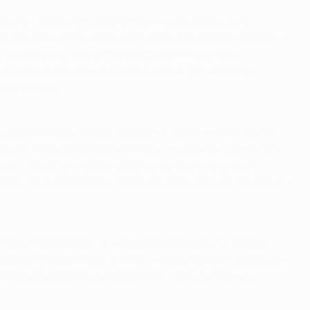
артовом составе "Рубина" появились сразу два
сь опасными моментами. Гекдениз Карадениз головой
у. Во второй 45-минутке подопечные Рината
о и скидки партнера Йосип Тадич открыл счет.
результате.
 Подопечные Романа Григорчука упустили несколько
нальти, четко реализованный их капитаном Джавидом
бала" стала первой азербайджанской командой,
лон" на предыдущих стадиях успел выбить "Саксан" и
 в родных стенах с финалистом ЛЕ-2011/12 стала
овать на равных с именитым "Атлетиком". Баски, как
ены. Однако однажды гости все же пропустили,