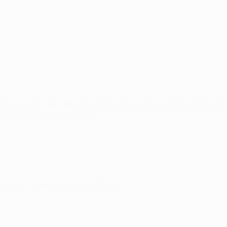
ого раунда Лиги Европы УЕФА. Из клубов с постсоветско
а далась очень непросто.
прямая трансляция на UEFA.com