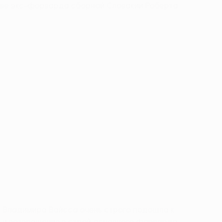
тиве экс-форварда сборной Словакии Роберта
а Владимира Вайсса очень строго подошла к
о и возвращение в строй основного форварда