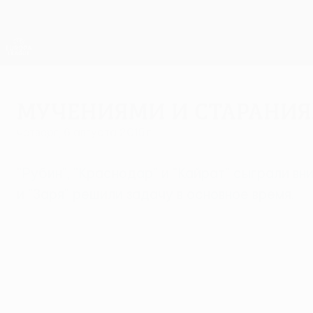
Skip
to
main
Лига Европы. Официальное
content
Результаты live и статистика
Лига Европы УЕФА
Мучениями и старани
четверг, 6 августа 2015 г.
"Рубин", "Краснодар" и "Кайрат" сыграли в
и "Заря" решили задачу в основное время.