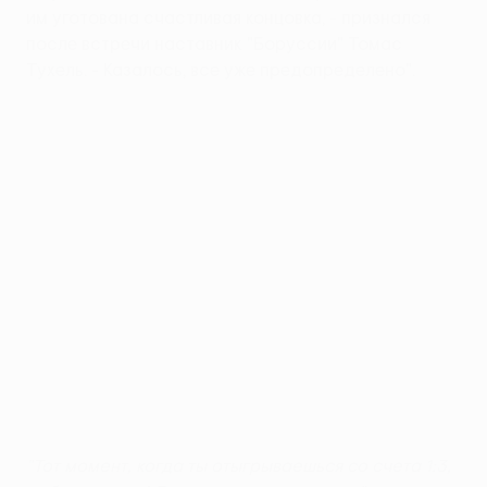
им уготована счастливая концовка, - признался
после встречи наставник "Боруссии" Томас
Тухель. - Казалось, все уже предопределено".
"Тот момент, когда ты отыгрываешься со счета 1:3,