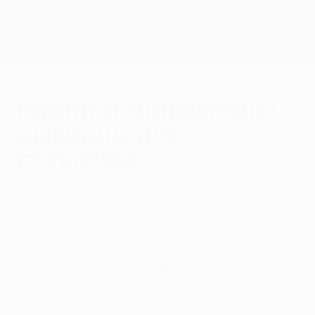
Skip
to
main
Лига Европы. Официальное
Скачать
content
Результаты live и статистика
Лига Европы УЕФА
Клопп и "Ливерпуль"
вызвали дух
Стамбула
пятница, 15 апреля 2016 г.
| Дэниэл Текер
Незабываемые волевые победы всегда
были частью истории "Ливерпуля". Вчера
туда была вписана новая глава: Юрген
Клопп вдохновил команду в матче с
"Боруссией".