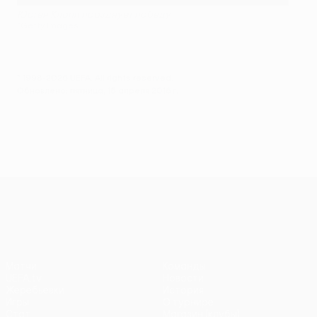
Юрген Клопп празднует победу
©Getty Images
© 1998-2026 UEFA. All rights reserved.
Обновлено: пятница, 15 апреля 2016 г.
Лига Европы УЕФА
Матчи
Команды
UEFA.tv
Новости
Жеребьевки
История
Игры
О турнире
Стат.
Магазин (клубы)