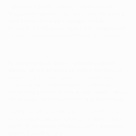
Впрочем, в перерыве матча с дортмундской
"Боруссией" при счете 0:2 не в пользу "Ливерпуля"
Юрген Клопп напомнил игрокам о самой
знаменитой победе в истории клуба, одержанной
в финале Лиги чемпионов УЕФА-2005 в Стамбуле.
"Клопп упомянул Стамбул, - рассказал Джеймс
Милнер, вышедший вчера на поле с капитанской
повязкой. - Он сказал, что тот матч навсегда
останется в истории клуба, и что сейчас мы
оказались в похожей ситуации - нам нечего терять,
так что надо попытаться отдать все для победы".
"Тренер сказал, что нам нужно провести такой
матч, чтобы потом мы могли рассказывать о нем
внукам. И порадовать болельщиков", - признался
форвард Дивок Ориги.