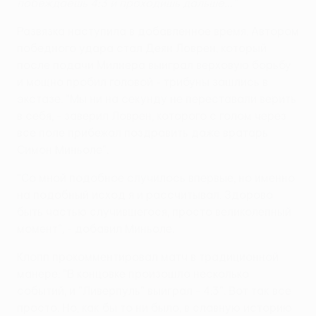
побеждаешь 4:3 и проходишь дальше..."
Развязка наступила в добавленное время. Автором
победного удара стал Деян Ловрен, который
после подачи Милнера выиграл верховую борьбу
и мощно пробил головой - трибуны зашлись в
экстазе. "Мы ни на секунду не переставали верить
в себя, - заверил Ловрен, которого с голом через
все поле прибежал поздравить даже вратарь
Симон Миньоле".
"Со мной подобное случилось впервые, но именно
на подобный исход я и рассчитывал. Здорово
быть частью случившегося, просто великолепный
момент", - добавил Миньоле.
Клопп прокомментировал матч в традиционной
манере: "В концовке произошло несколько
событий, и "Ливерпуль" выиграл - 4:3". Вот так все
просто. Но, как бы то ни было, в славную историю