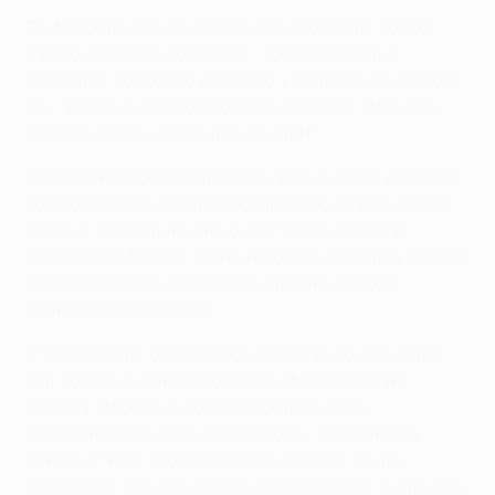
"В футболе, как и в жизни, есть моменты, когда
нужно проявить характер, - сказал Клопп о
ситуации, когда его команда уступала со счетом
1:3. - Именно это мои парни и сделали. Получил
удовольствие, наблюдая за этим".
Ситуацию переломил гол Коутиньо на 66-й минуте.
Гол получился шикарным, впрочем, других в этот
вечер в Ливерпуле и не было. Через 12 минут
отличился Мамаду Сахо, который оказался самым
расторопным в штрафной и после скидки
Дэниэла Старриджа.
У "Ливерпуля" оставалось 12 минут на еще один
гол, который ознаменовал бы феерическую
победу. Победу, о которой болельщики
вспоминали бы еще долгие годы. Знаменитая
трибуна "Коп" гнала красных вперед. "Было
ощущение, что все болельщики заранее знали, что