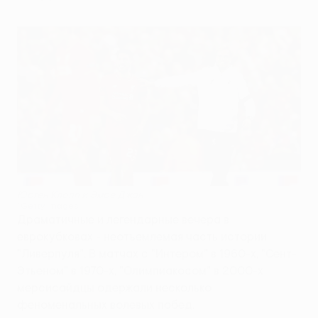
Юрген Клопп и Эмре Джан
©Getty Images
Драматичные и легендарные вечера в
еврокубковах - неотъемлемая часть истории
"Ливерпуля". В матчах с "Интером" в 1960-х, "Сент-
Этьеном" в 1970-х, "Олимпиакосом" в 2000-х
мерсисайдцы одержали несколько
феноменальных волевых побед.