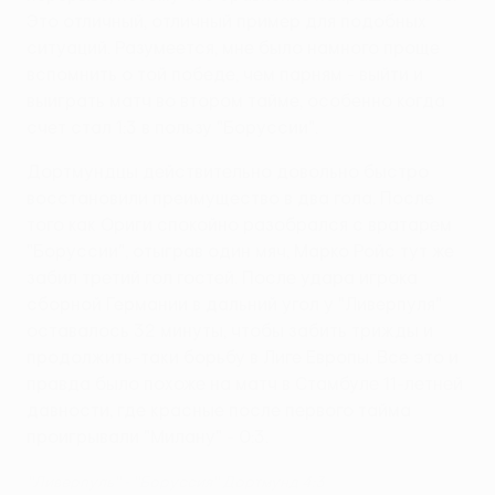
Это отличный, отличный пример для подобных
ситуаций. Разумеется, мне было намного проще
вспомнить о той победе, чем парням - выйти и
выиграть матч во втором тайме, особенно когда
счет стал 1:3 в пользу "Боруссии".
Дортмундцы действительно довольно быстро
восстановили преимущество в два гола. После
того как Ориги спокойно разобрался с вратарем
"Боруссии", отыграв один мяч, Марко Ройс тут же
забил третий гол гостей. После удара игрока
сборной Германии в дальний угол у "Ливерпуля"
оставалось 32 минуты, чтобы забить трижды и
продолжить-таки борьбу в Лиге Европы. Все это и
правда было похоже на матч в Стамбуле 11-летней
давности, где красные после первого тайма
проигрывали "Милану" - 0:3.
''Ливерпуль'' - ''Боруссия'' Дортмунд 4:3