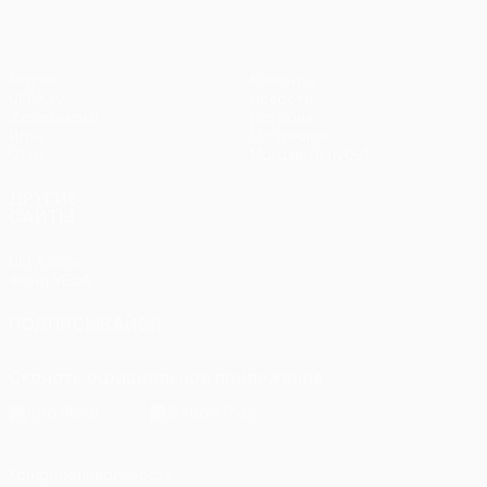
Матчи
Команды
UEFA.tv
Новости
Жеребьевки
История
Игры
О турнире
Стат.
Магазин (клубы)
ДРУГИЕ
САЙТЫ
UEFA.com
Фонд УЕФА
ПОДПИСЫВАЙСЯ
Скачать официальное приложение
Конфиденциальность