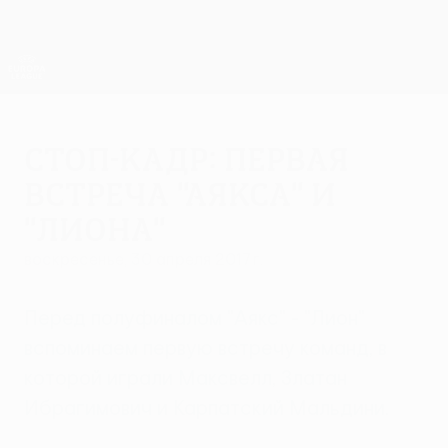
Skip
to
main
Лига Европы. Официальное
Скачать
content
Результаты live и статистика
Лига Европы УЕФА
Стоп-кадр: Первая
встреча "Аякса" и
"Лиона"
воскресенье, 30 апреля 2017 г.
Перед полуфиналом "Аякс" - "Лион"
вспоминаем первую встречу команд, в
которой играли Максвелл, Златан
Ибрагимович и Карпатский Мальдини.