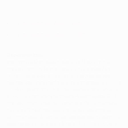
История и факты: "Аякс" - "Лион"
История и факты: "Сельта" - "МЮ"
2 Кристиан Киву
Карпатский Мальдини перешел в "Аяксу" в 1999
году в возрасте 18 лет. Через четыре года был
продан за 18 миллионов евро - рекордные для
амстердамского клуба деньги в то время. В сезоне
2001/02 выиграл с "Аяксом" чемпионат и кубок, а
в 2002-м стал игроком года в Нидерландах. В 21
год удостоился повязки капитана. Провел четыре
сезона в "Роме", трижды занимал с ней второе
место в серии А. Затем завоевывал три скудетто в
трех первых сезонах в "Интере". В сезоне 2009/10