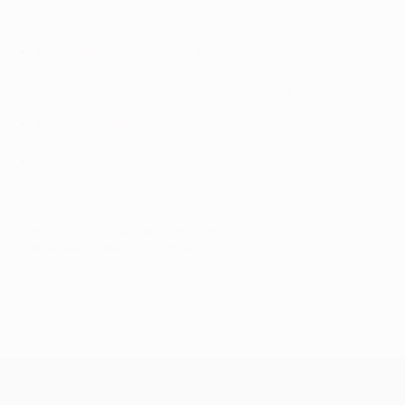
Трезеге забивает "Реалу"
Как "Монако" огорчил "Реал"
"Барселона", огорчившая "Бернабеу"
Овации Роналдо на "Олд-Траффорд"
Герои Стамбула
© 1998-2026 UEFA. All rights reserved.
Обновлено: четверг, 29 ноября 2018 г.
Лига Европы УЕФА