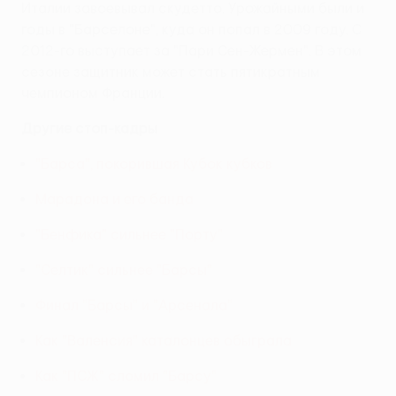
Италии завоевывал скудетто. Урожайными были и
годы в "Барселоне", куда он попал в 2009 году. С
2012-го выступает за "Пари Сен-Жермен". В этом
сезоне защитник может стать пятикратным
чемпионом Франции.
Другие стоп-кадры
"Барса", покорившая Кубок кубков
Марадона и его банда
"Бенфика" сильнее "Порту"
"Селтик" сильнее "Барсы"
Финал "Барсы" и "Арсенала"
Как "Валенсия" каталонцев обыграла
Как "ПСЖ" сломил "Барсу"