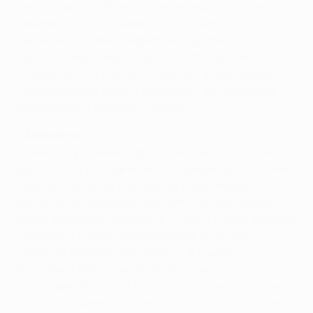
помог команде Жозе Моуринью выиграть Лигу
чемпионов УЕФА, сумев восстановиться после
серьезной травмы - перелома черепной кости.
Карьера Киву завершилась в 2014 году. Он
остался жить в Милане, работает техническим
наблюдателем УЕФА и руководит футбольными
академиями в родной Румынии.
3 Максвелл
Самый титулованный футболист мира в клубном
футболе на данный момент. Первым европейским
пунктом приписки Максвелла, в коллекции
которого 36 трофеев, был "Аякс". В Амстердам
левый защитник переехал в 19 лет и c ходу выиграл
чемпионат и Кубок Нидерландов. В сезоне
2003/04 добавил еще золото, а самого
бразильца признали футболистом года в
Голландии. В 2006-м Максвелл перешел в "Интер",
где воссоединился с Киву. Во всех трех сезонах в