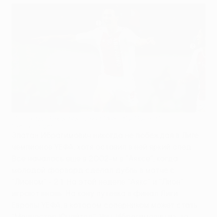
Стоп-кадр: Первая встреча "Аякса" и "Лиона"
©Getty Images
Златан Ибрагимович никогда не побеждал в Лиге
чемпионов УЕФА, хотя оставил в ней яркий след.
Все началось еще в 2002-м в "Аяксе", когда
молодой форвард сделал дубль в матче с
"Лионом" - 2:1. На этой неделе "Аякс" и "Лион"
играют вновь. На кону путевка в финал Лиги
Европы УЕФА, в котором соперником может стать
"Манчестер Юнайтед". Увы, Ибрагимович из-за