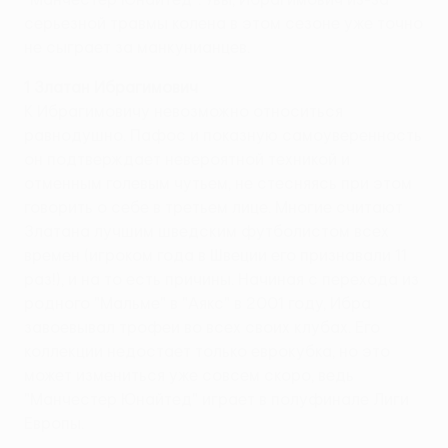
серьезной травмы колена в этом сезоне уже точно
не сыграет за манкунианцев.
1 Златан Ибрагимович
К Ибрагимовичу невозможно относиться
равнодушно. Пафос и показную самоуверенность
он подтверждает невероятной техникой и
отменным голевым чутьем, не стесняясь при этом
говорить о себе в третьем лице. Многие считают
Златана лучшим шведским футболистом всех
времен (игроком года в Швеции его признавали 11
раз!), и на то есть причины. Начиная с перехода из
родного "Мальме" в "Аякс" в 2001 году, Ибра
завоевывал трофеи во всех своих клубах. Его
коллекции недостает только еврокубка, но это
может измениться уже совсем скоро, ведь
"Манчестер Юнайтед" играет в полуфинале Лиги
Европы.