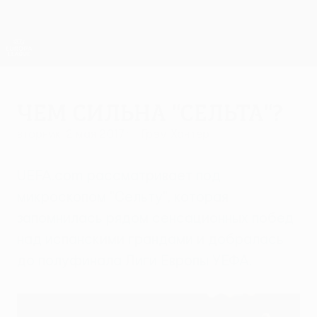
Skip
to
main
Лига Европы. Официальное
Скачать
content
Результаты live и статистика
Лига Европы УЕФА
Чем сильна "Сельта"?
вторник, 2 мая 2017 г.
| Грэм Хантер
UEFA.com рассматривает под
микроскопом "Сельту", которая
запомнилась рядом сенсационных побед
над испанскими грандами и добралась
до полуфинала Лиги Европы УЕФА.