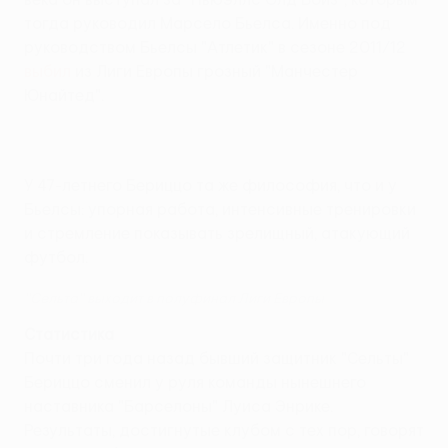
тогда руководил Марсело Бьелса. Именно под
руководством Бьелсы "Атлетик" в сезоне 2011/12
выбил
из Лиги Европы грозный "Манчестер
Юнайтед".
У 47-летнего Бериццо та же философия, что и у
Бьелсы: упорная работа, интенсивные тренировки
и стремление показывать зрелищный, атакующий
футбол.
''Сельта'' выходит в полуфинал Лиги Европы
Статистика
Почти три года назад бывший защитник "Сельты"
Бериццо сменил у руля команды нынешнего
наставника "Барселоны" Луиса Энрике.
Результаты, достигнутые клубом с тех пор, говорят