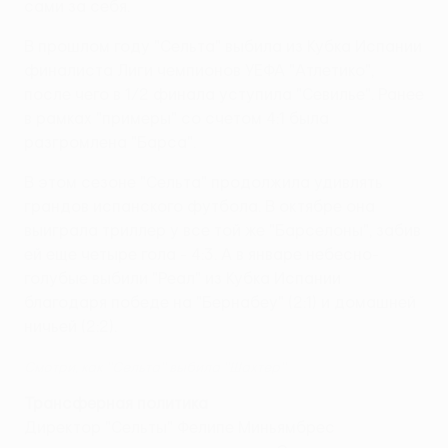
сами за себя.
В прошлом году "Сельта" выбила из Кубка Испании
финалиста Лиги чемпионов УЕФА "Атлетико",
после чего в 1/2 финала уступила "Севилье". Ранее
в рамках "примеры" со счетом 4:1 была
разгромлена "Барса".
В этом сезоне "Сельта" продолжила удивлять
грандов испанского футбола. В октябре она
выиграла триллер у все той же "Барселоны", забив
ей еще четыре гола - 4:3. А в январе небесно-
голубые выбили "Реал" из Кубка Испании
благодаря победе на "Бернабеу" (2:1) и домашней
ничьей (2:2).
Смотри, как ''Сельта'' выбила ''Шахтер''
Трансферная политика
Директор "Сельты" Фелипе Миньямбрес