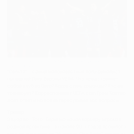
"Сельта" сыграет в полуфинале Лиги Европы
©Getty Images
"Сельта" - самый малоизвестный полуфиналист
нынешней Лиги Европы УЕФА. Что представляет
собой клуб из Виго? Каков стиль команды? Кто ее
тренирует? Корреспондент UEFA.com Грэм Хантер
дает ответы на все интересующие вас вопросы.
Тренер
Эдуардо "Тото" Бериццо начал карьеру игрока в
родной Аргентине - в начале 90-х годов прошлого
века он выступал за "Ньюэллс Олд Бойз", которым