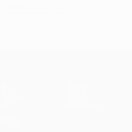
© 1998-2026 UEFA. All rights reserved.
Обновлено: вторник, 2 мая 2017 г.
Лига Европы УЕФА
Матчи
Команды
UEFA.tv
Новости
Жеребьевки
История
Игры
О турнире
Стат.
Магазин (клубы)
ДРУГИЕ
САЙТЫ