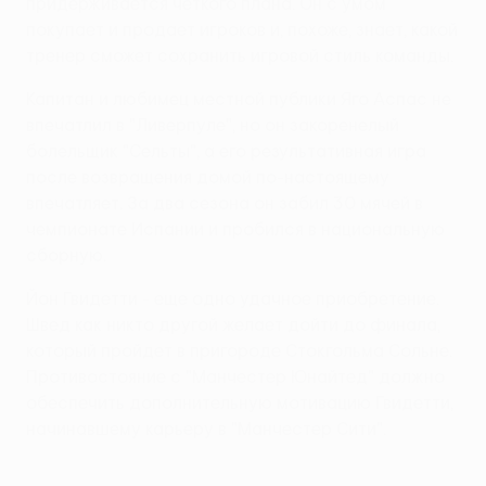
придерживается четкого плана. Он с умом
покупает и продает игроков и, похоже, знает, какой
тренер сможет сохранить игровой стиль команды.
Капитан и любимец местной публики Яго Аспас не
впечатлил в "Ливерпуле", но он закоренелый
болельщик "Сельты", а его результативная игра
после возвращения домой по-настоящему
впечатляет. За два сезона он забил 30 мячей в
чемпионате Испании и пробился в национальную
сборную.
Йон Гвидетти - еще одно удачное приобретение.
Швед как никто другой желает дойти до финала,
который пройдет в пригороде Стокгольма Сольне.
Противостояние с "Манчестер Юнайтед" должно
обеспечить дополнительную мотивацию Гвидетти,
начинавшему карьеру в "Манчестер Сити".