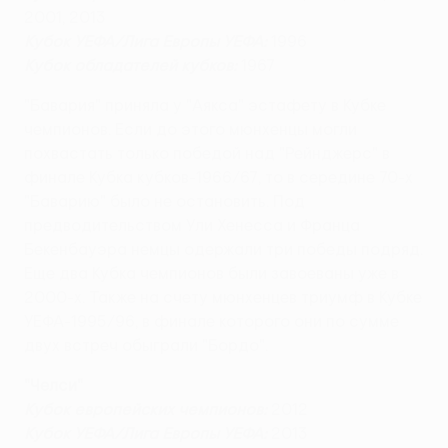
2001, 2013
Кубок УЕФА/Лига Европы УЕФА:
1996
Кубок обладателей кубков:
1967
"Бавария" приняла у "Аякса" эстафету в Кубке
чемпионов. Если до этого мюнхенцы могли
похвастать только победой над "Рейнджерс" в
финале Кубка кубков-1966/67, то в середине 70-х
"Баварию" было не остановить. Под
предводительством Ули Хенесса и Франца
Бекенбауэра немцы одержали три победы подряд.
Еще два Кубка чемпионов были завоеваны уже в
2000-х. Также на счету мюнхенцев триумф в Кубке
УЕФА-1995/96, в финале которого они по сумме
двух встреч обыграли "Бордо".
"Челси"
Кубок европейских чемпионов:
2012
Кубок УЕФА/Лига Европы УЕФА:
2013