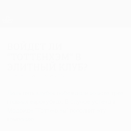
Skip
to
main
Лига Европы. Официальное
Скачать
content
Результаты live и статистика
Лига Европы УЕФА
Войдет ли
"Тоттенхэм" в
элитный клуб?
понедельник, 27 мая 2019 г.
Лишь пять клубов побеждали во всех трех
главных еврокубках. В случае успеха в
Мадриде "Тоттенхэм" пополнит эту
компанию.