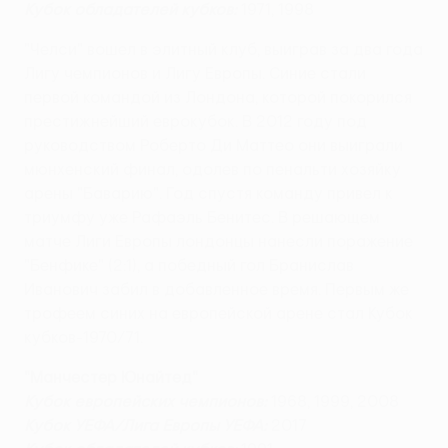
Кубок обладателей кубков:
1971, 1998
"Челси" вошел в элитный клуб, выиграв за два года
Лигу чемпионов и Лигу Европы. Синие стали
первой командой из Лондона, которой покорился
престижнейший еврокубок. В 2012 году под
руководством Роберто Ди Маттео они выиграли
мюнхенский финал, одолев по пенальти хозяйку
арены "Баварию". Год спустя команду привел к
триумфу уже Рафаэль Бенитес. В решающем
матче Лиги Европы лондонцы нанесли поражение
"Бенфике" (2:1), а победный гол Бранислав
Иванович забил в добавленное время. Первым же
трофеем синих на европейской арене стал Кубок
кубков-1970/71.
"Манчестер Юнайтед"
Кубок европейских чемпионов:
1968, 1999, 2008
Кубок УЕФА/Лига Европы УЕФА:
2017