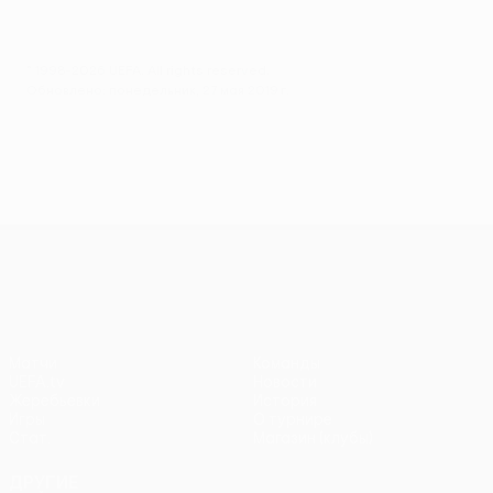
© 1998-2026 UEFA. All rights reserved.
Обновлено: понедельник, 27 мая 2019 г.
Лига Европы УЕФА
Матчи
Команды
UEFA.tv
Новости
Жеребьевки
История
Игры
О турнире
Стат.
Магазин (клубы)
ДРУГИЕ