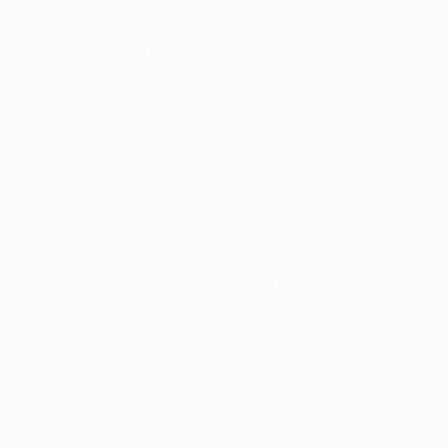
Кубок европейских чемпионов:
1971, 1972, 1973,
1995
Кубок УЕФА/Лига Европы УЕФА:
1992
Кубок обладателей кубков:
1987
Начало 70-х было эрой "тотального футбола".
Выпестованная Ринусом Михелсом философия
приносила "Аяксу", в составе которого блистал
Йохан Кройфф, сказочные плоды. Амстердамцы
трижды завоевали Кубок чемпионов,
отпраздновав две последние победы под
началом румынского специалиста Стефана
Ковача. Кубок кубков "Аякс" выиграл в 1987 году -
уже после возвращения Кройффа в качестве
тренера. В 1992 году Луис ван Галь привел к
победе в Кубке УЕФА уже новое поколение
аяксовцев.
"Бавария"
Кубок европейских чемпионов:
1974, 1975, 1976,