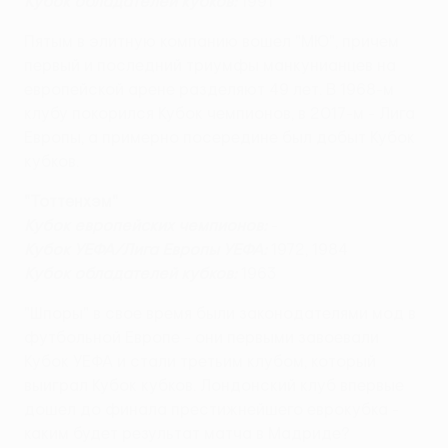
Кубок обладателей кубков:
1991
Пятым в элитную компанию вошел "МЮ", причем
первый и последний триумфы манкунианцев на
европейской арене разделяют 49 лет. В 1968-м
клубу покорился Кубок чемпионов, в 2017-м - Лига
Европы, а примерно посередине был добыт Кубок
кубков.
"Тоттенхэм"
Кубок европейских чемпионов:
-
Кубок УЕФА/Лига Европы УЕФА:
1972, 1984
Кубок обладателей кубков:
1963
"Шпоры" в свое время были законодателями мод в
футбольной Европе - они первыми завоевали
Кубок УЕФА и стали третьим клубом, который
выиграл Кубок кубков. Лондонский клуб впервые
дошел до финала престижнейшего еврокубка -
каким будет результат матча в Мадриде?