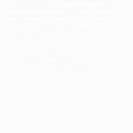
Стракой Хованец в 80-х
дважды выигрывал
чемпионат Чехословакии в составе "Спарты"
. "Это
будет федеральное дерби, которое наверняка
понравится болельщикам, -
сказал 54-летний
специалист
. - Я провел много лет в "Спарте" и с
нетерпением жду этих матчей".
Как и в случае Лиги чемпионов УЕФА, соперники по
третьему туру встретятся вновь в четвертом - те,
кто 23 октября проводят матчи в родных стенах, 6
ноября сыграют на поле оппонента.
© 1998-2026 UEFA. All rights reserved.
Обновлено: вторник, 2 июня 2015 г.