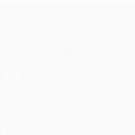
Лига Европы УЕФА
Матчи
Команды
UEFA.tv
Новости
Жеребьевки
История
Игры
О турнире
Стат.
Магазин (клубы)
ДРУГИЕ
САЙТЫ
UEFA.com
Фонд УЕФА
ПОДПИСЫВАЙСЯ
Скачать официальное приложение