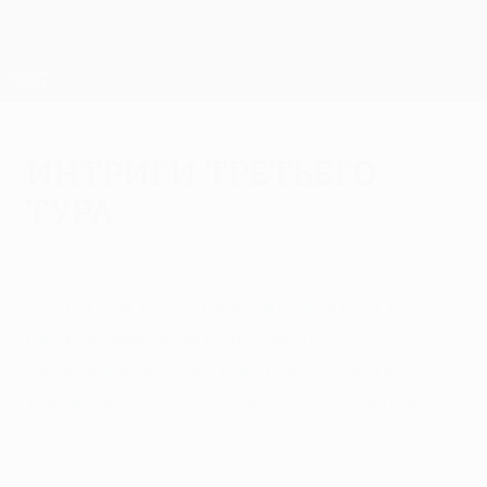
Skip
to
main
Лига Европы. Официальное
Скачать
content
Результаты live и статистика
Лига Европы УЕФА
Интриги третьего
тура
пятница, 17 октября 2014 г.
В третьем туре Лиги Европы УЕФА в
центре внимания будут мощное
итальянское трио, пара непобедимых
динамовских команд и потенциальные
хозяева финала.