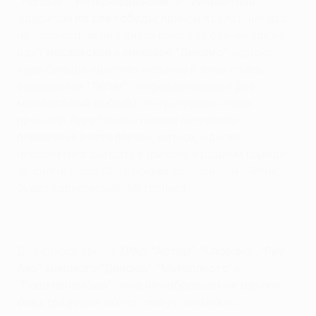
"Наполи"
,
"Интернационале"
и
"Фиорентина"
одержали
по две победы
, причем последние два
не пропустили ни одного гола. Без осечек также
идут
московское
и
киевское "Динамо"
, однако
куда больше удивляет наличие в этом списке
варшавской
"Легии"
, отпраздновавшей
две
минимальные победы
. На групповом этапе
прошлой Лиги Европы поляки потерпели
поражения в пяти первых матчах, однако
перспектива сыграть в финале в родном городе
творит чудеса. Следующим соперником "Легии"
будет харьковский "Металлист".
Для клубов вроде
ХИКа
,
"Астры"
,
"Слована"
,
"Риу
Аве"
,
минского "Динамо"
,
"Металлиста"
и
"Панатинаикоса"
, пока
не набравших ни одного
очка
, грядущие матчи станут, возможно,