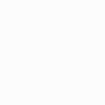
решающими для сохранения шансов на выход в
следующий раунд. Греческий гранд встретится с
единственным участником
всех шести
розыгрышей
Лиги Европы УЕФА -
ПСВ
, который
также довольно неожиданно занимает пока лишь
третье место в группе Е. В этом поединке, к слову,
сойдутся бывшие одноклубники - шведский
нападающий "Панатинаикоса"
Маркус Берг
выступал в Эйндховене в сезоне 2010/11.
Еще более интересная ситуация наблюдается
вокруг матча "Слована" с пражской
"Спартой"
.
Братиславский клуб - один из трех, сменивших
главного тренера по ходу группового этапа.
Бразды правления над словацким коллективом у
Франтишека Страки
перенял его бывший партнер
по "Спарте"
Йозеф Хованец
, который схлестнется
со своей бывшей командой, выступающей под
руководством Витезслава Лавички. Вместе с ним и