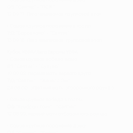
0:5:
"Селтик" - "ПСЖ"
12.09.17, Лига чемпионов, групповой этап
• Самое крупное поражение в гостях
7:0:
"Барселона" - "Селтик"
13.09.16, Лига чемпионов, групповой этап
Кубок УЕФА/Лига Европы УЕФА
• Самая крупная победа дома
8:1:
"Селтик" - "Судува"
19.09.02, первый матч первого круга
7:0:
"Селтик" - "Женесс Эш"
24.08.00, ответный матч отборочного раунда
• Самая крупная победа в гостях
0:6:
"Кумбран Таун" - "Селтик"
12.08.99, первый матч отборочного раунда
• Самое крупное поражение дома
0:4:
"Селтик" - "Байер"