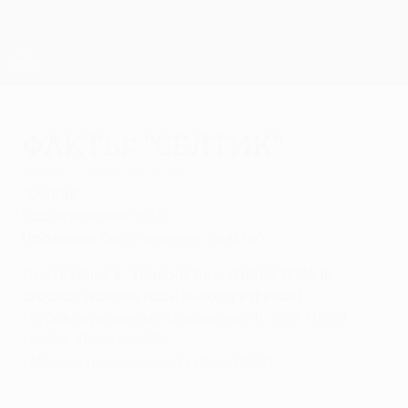
Skip
to
main
Лига Европы. Официальное
Скачать
content
Результаты live и статистика
Лига Европы УЕФА
Факты: "Селтик"
среда, 7 августа 2019 г.
"Селтик"
Год основания:
1888
Прозвище:
бело-зеленые, "кельты"
Достижения в турнирах под эгидой УЕФА (в
скобках указаны годы выхода в финал)
• Кубок европейских чемпионов (1): 1967, (1970)
• Кубок УЕФА: (2003)
• Межконтинентальный кубок: (1967)