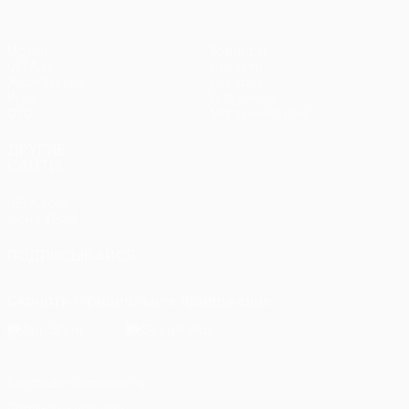
Матчи
Команды
UEFA.tv
Новости
Жеребьевки
История
Игры
О турнире
Стат.
Магазин (клубы)
ДРУГИЕ
САЙТЫ
UEFA.com
Фонд УЕФА
ПОДПИСЫВАЙСЯ
Скачать официальное приложение
Конфиденциальность