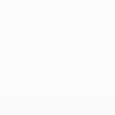
30.09.21, групповой этап
• Самое крупное поражение в гостях
5:1:
"Ксамакс"" - "Селтик"
22.10.91, первый матч второго круга
4:0:
"Утрехт" - "Селтик"
26.08.10, ответный матч раунда плей-офф
© 1998-2026 UEFA. All rights reserved.
Обновлено: пятница, 1 октября 2021 г.
Лига Европы УЕФА