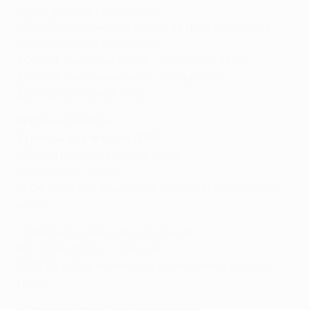
после раунда плей-офф)
2014/15:
1/16 финала (вылет из Лиги чемпионов
после раунда плей-офф)
2013/14:
Лига чемпионов - групповой этап
2012/13:
Лига чемпионов - 1/8 финала
2011/12:
групповой этап
Клубные рекорды
Турниры под эгидой УЕФА
• Самая крупная победа дома
9:0:
"Селтик" - КПВ
16.09.70, Кубок чемпионов, первый матч первого
круга
• Самая крупная победа в гостях
0:7:
"Уотерфорд" - "Селтик"
21.10.70, Кубок чемпионов, первый матч второго
круга
• Самое крупное поражение дома