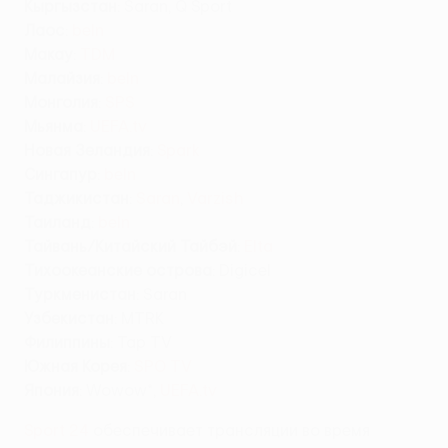
Кыргызстан
: Saran, Q Sport
Лаос
:
beIn
Макау
:
TDM
Малайзия
:
beIn
Монголия
:
SPS
Мьянма
:
UEFA.tv
Новая Зеландия
:
Spark
Сингапур
:
beIn
Таджикистан
:
Saran
,
Varzish
Таиланд
:
beIn
Тайвань/Китайский Тайбэй
:
Elta
Т
ихоокеанские острова
: Digicel
Туркменистан
: Saran
Узбекистан
: MTRK
Филиппины
: Tap TV
Южная Корея
:
SPO TV
Япония
: Wowow*,
UEFA.tv
Sport 24
обеспечивает трансляции во время