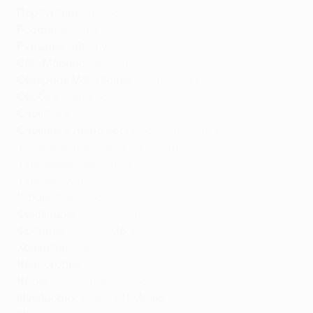
Португалия
:
SIC
,
Sport TV
Россия
:
Матч-ТВ
Румыния
: PRO TV
Сан
-
Марино
:
Sky Italia
Северная Македония
:
Arena Sport
Сербия
:
Arena Sport
Словакия
:
RTVS
,
Sport1
Словения
: Arena Sport,
Sportklub
,
Pro Plus
Таджикистан
: Varzish TV, Almasport TV
Туркменистан
:
Almasport TV
Турция
:
EXXEN
Украина
:
Megogo
Финляндия
:
NENT Group
Франция
:
Canal+
, M6,
RMC Sport
Хорватия
:
Arena Sport
Черногория
:
Arena Sport
Чехия
:
Ceska Televize
,
Sport1
Швейцария
:
blue+
, CH Media