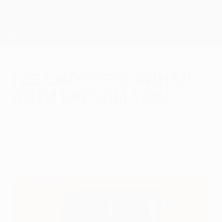
Skip
to
main
Лига Европы. Официальное
Скачать
content
Результаты live и статистика
Лига Европы УЕФА
Где смотреть финал
Лиги Европы УЕФА
вторник, 22 февраля 2022 г.
Список каналов и партнеров УЕФА в
сфере вещания.