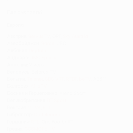
Где смотреть?
Европа
Австрия
:
ServusTV
, ORF,
Sky Austria
Азербайджан
:
Saran
, CBC
Албания
:
Digitalb
Андорра
:
RMC Sports
Армения
: Vivaro
Беларусь
: Belarus TV
Бельгия
:
Telenet
,
SBS VRT
,
RTBF
,
beTV
, AB3**
Болгария
:
A1
,
bTV
Босния и Герцеговина
: Arena Sport
Великобритания
:
BT Sport
Венгрия
:
MTVA
,
RTL
Гибралтар
:
Gibtelecom
Германия
:
RTL
, One Football**
Греция
:
COSMOTE TV