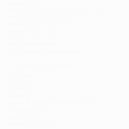
Канада
:
DAZN
Карибский бассейн
:
Flow Sports
,
SportsMax
Мексика
: ESPN, Fox Sports Mexico
Никарагуа
: Televideo
Сальвадор
:
Canal Dos
США
:
CBS
,
TUDN Deportes
Центральная Америка
:
ESPN
Южная Америка (без Бразилии)
:
ESPN
Азия и Тихоокеанский регион
Австралия
:
STAN
Бруней
:
beIn
Вьетнам
:
FPT
Гонконг
:
beIn
Индия и Индийский субконтинент
: Sony
Индонезия
:
SCTV
Камбоджа
:
beIn
Китай
: Tencent,
iQIYI
, Alibaba