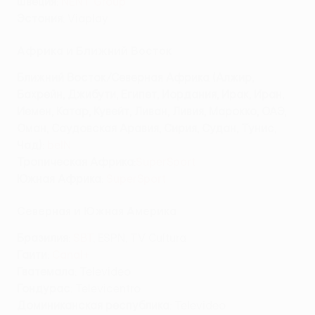
Швеция
:
NENT Group
Эстония
: Viaplay
Африка и Ближний Восток
Ближний Восток/Северная Африка
(Алжир,
Бахрейн, Джибути, Египет, Иордания, Ирак, Иран,
Йемен, Катар, Кувейт, Ливан, Ливия, Марокко, ОАЭ,
Оман, Саудовская Аравия, Сирия, Судан, Тунис,
Чад )
:
beIN
Тропическая Африка
:
SuperSport
Южная Африка
:
SuperSport
Северная и Южная Америка
Бразилия
:
SBT
, ESPN, TV Cultura
Гаити
:
Canal+
Гватемала
: Televideo
Гондурас
: Televicentro
Доминиканская республика
: Televideo