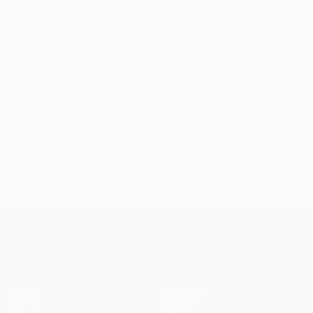
перелетов и морских путешествий.
*
Только Лига Европы
**
Только центральные матчи
© 1998-2026 UEFA. All rights reserved.
Обновлено: понедельник, 9 мая 2022 г.
Лига Европы УЕФА
Матчи
Команды
UEFA.tv
Новости