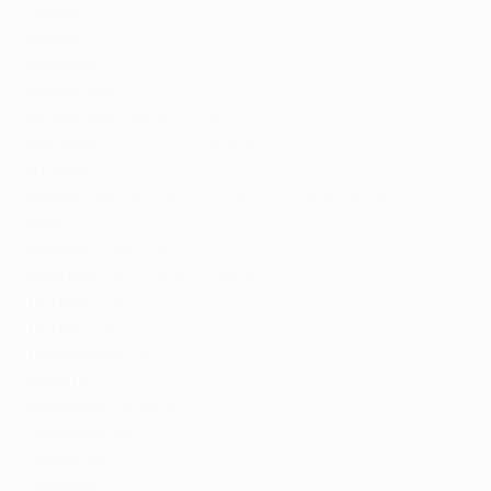
Грузия
:
Adjara
,
Silknet
Дания
:
TV2
Израиль
:
Charlton
Ирландия
:
Virgin Media
Исландия
: Viaplay, Syn
Испания
:
Telefonica
, Mediapro
Италия
:
Sky Italia
,
DAZN
Казахстан
: QazSport, Q Sport League, Almasport TV
Кипр
:
CYTA
Косово
: Arena Sport,
Artmotion
Кыргызстан
:
Q Sport, Almasport TV
Латвия
: Viaplay
Литва
: Viaplay
Люксембург
: RTL
Мальта
:
TSN
,
PBS
Молдова
: Setanta, Prime
Нидерланды
:
Talpa,
ESPN
Норвегия
:
NENT Group
Польша
:
Viaplay
, TVP