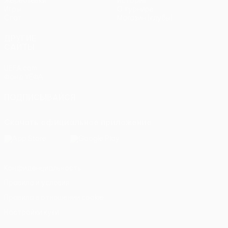
Жеребьевки
История
Игры
О турнире
Стат.
Магазин (клубы)
ДРУГИЕ
САЙТЫ
UEFA.com
Фонд УЕФА
ПОДПИСЫВАЙСЯ
Скачать официальное приложение
Конфиденциальность
Правила и условия
Правила в отношении cookie
Настройки куки