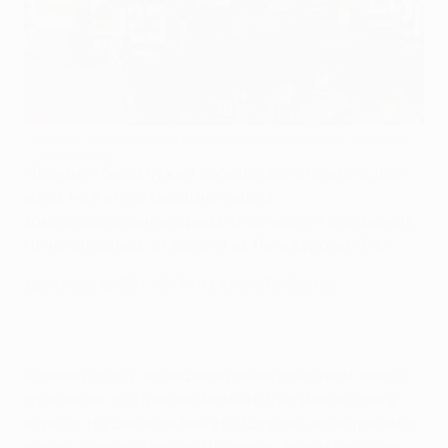
"Лугано" долгое время вел в счете и был близок к победе
©Getty Images
"Динамо" была нужна победа, желательно в два
мяча, но в итоге киевляне лишь в
компенсированное время спаслись от поражения.
Но не спаслись от вылета из Лиги Европы УЕФА.
ДИНАМО КИЕВ - ЛУГАНО. КАК ЭТО БЫЛО
Хозяева сразу завладели преимуществом, много
атаковали, создавали моменты, но мяч не шел в
ворота. На десятой минуте здорово прострелил с
левого фланга Виктор Цыганков. Артем Беседин