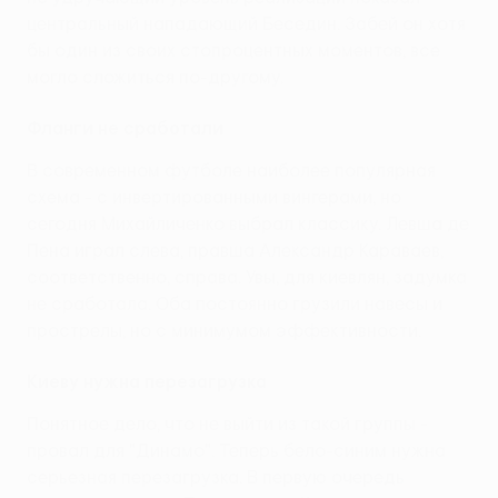
центральный нападающий Беседин. Забей он хотя
бы один из своих стопроцентных моментов, все
могло сложиться по-другому.
Фланги не сработали
В современном футболе наиболее популярная
схема - с инвертированными вингерами, но
сегодня Михайличенко выбрал классику. Левша де
Пена играл слева, правша Александр Караваев,
соответственно, справа. Увы, для киевлян, задумка
не сработала. Оба постоянно грузили навесы и
прострелы, но с минимумом эффективности.
Киеву нужна перезагрузка
Понятное дело, что не выйти из такой группы -
провал для "Динамо". Теперь бело-синим нужна
серьезная перезагрузка. В первую очередь