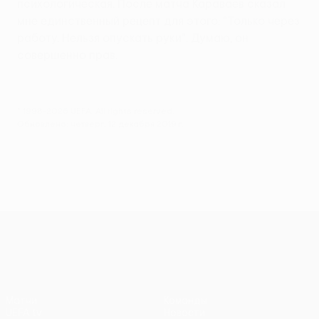
психологическая. После матча Караваев сказал
мне единственный рецепт для этого: "Только через
работу. Нельзя опускать руки". Думаю, он
совершенно прав.
© 1998-2026 UEFA. All rights reserved.
Обновлено: четверг, 12 декабря 2019 г.
Лига Европы УЕФА
Матчи
Команды
UEFA.tv
Новости