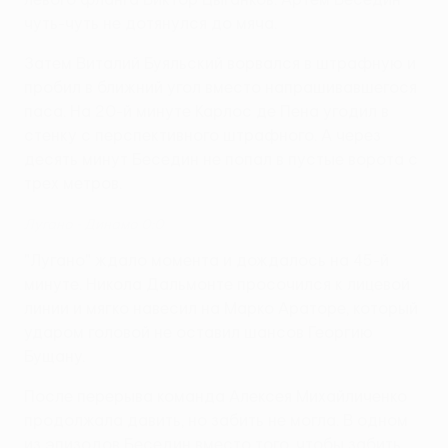
чуть-чуть не дотянулся до мяча.
Затем Виталий Буяльский ворвался в штрафную и
пробил в ближний угол вместо напрашивавшегося
паса. На 20-й минуте Карлос де Пена угодил в
стенку с перспективного штрафного. А через
десять минут Беседин не попал в пустые ворота с
трех метров.
Лугано - Динамо 0:0
"Лугано" ждало момента и дождалось на 45-й
минуте. Никола Дальмонте просочился к лицевой
линии и мягко навесил на Марко Араторе, который
ударом головой не оставил шансов Георгию
Бущану.
После перерыва команда Алексея Михайличенко
продолжала давить, но забить не могла. В одном
из эпизодов Беседин вместо того, чтобы забить