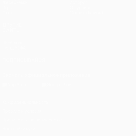
Жеребьевки
История
Игры
О турнире
Стат.
Магазин (клубы)
ДРУГИЕ
САЙТЫ
UEFA.com
Фонд УЕФА
ПОДПИСЫВАЙСЯ
Скачать официальное приложение
Конфиденциальность
Правила и условия
Правила в отношении cookie
Настройки куки