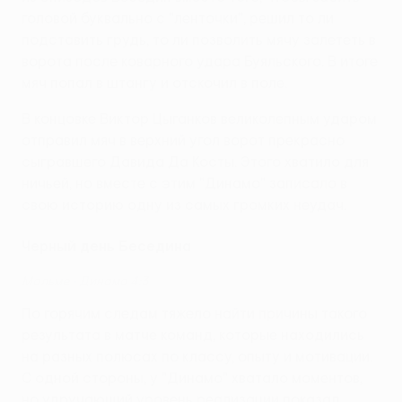
головой буквально с "ленточки", решил то ли
подставить грудь, то ли позволить мячу залететь в
ворота после коварного удара Буяльского. В итоге
мяч попал в штангу и отскочил в поле.
В концовке Виктор Цыганков великолепным ударом
отправил мяч в верхний угол ворот прекрасно
сыгравшего Давида Да Косты. Этого хватило для
ничьей, но вместе с этим "Динамо" записало в
свою историю одну из самых громких неудач.
Черный день Беседина
Мальме - Динамо 4:3
По горячим следам тяжело найти причины такого
результата в матче команд, которые находились
на разных полюсах по классу, опыту и мотивации.
С одной стороны, у "Динамо" хватало моментов,
но удручающий уровень реализации показал