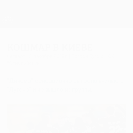
Skip
to
main
Лига Европы. Официальное
Скачать
content
Результаты live и статистика
Лига Европы УЕФА
Кошмар в Киеве
четверг, 12 декабря 2019 г.
| Богдан Буга с НСК
"Олимпийский"
"Динамо" сенсационно сыграло вничью с
"Лугано" и не вышло из группы.