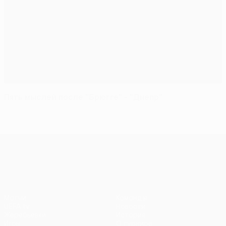
Пять мыслей после "Брюгге" - "Днепр"
Лига Европы УЕФА
Матчи
Команды
UEFA.tv
Новости
Жеребьевки
История
Игры
О турнире