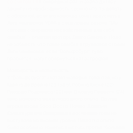
со счетом 1:4
в очередной раз указало Дитеру
Хекингу на необходимость срочно что-то делать
с обороной, если его команда хочет преуспеть в
Лиге чемпионов УЕФА в следующем сезоне. "Мы
сегодня совершали несвойственные для себя
ошибки", - отметил вратарь Диего Бенальо. Надо
не забывать, что такие ошибки в групповой стадии
Лиги чемпионов, если "Вольфсбург" туда
пробьется, могут обернуться катастрофой.
Молодость и неопытность
У "Вольфсбурга" хватает молодых талантов, но у
Кевина де Брeйне (23 года), Робина Кнохе (22),
Рикардо Родригеса (22) или Джошуа Гилявоги (24)
явно маловато международного опыта. Другие
игроки вроде Баса Доста, Налдо, Даниэля
Калиджури или Виейриньи в последние годы не
выступали на высшем уровне. Нехватка опыта
была особенно заметна в матчах против "больших