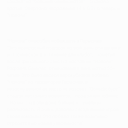
команд" из "больших чемпионатов" - сначала
против "Эвертона" (поражения 1:4 и 0:2), а теперь и
"Наполи".
"Наполи" способен побеждать в Германии
"Это прекрасный подарок на мой день рождения и
историческое достижение для клуба", - заметил
после финального свистка наставник "Наполи"
Рафаэль Бенитес, отмечавший в день матча 55-
летие. Это была первая еврокубковая победа
"Наполи" на территории Германии, и
незаслуженной ее никто не назовет. "Вольфсбург"
создал несколько моментов, - продолжил юбиляр.
- Но мы создали даже больше и сумели их
реализовать. Я очень доволен сегодняшней игрой
своей команды. Эта победа также позитивно
отразится на нашей уверенности".