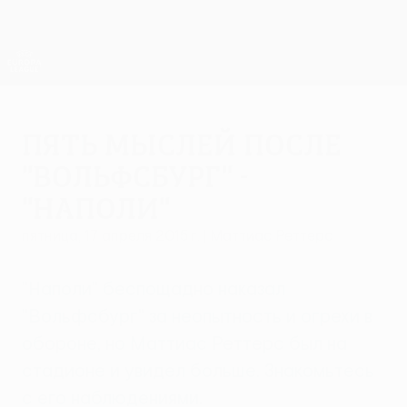
Skip
to
main
Лига Европы. Официальное
Скачать
content
Результаты live и статистика
Лига Европы УЕФА
Пять мыслей после
"Вольфсбург" -
"Наполи"
пятница, 17 апреля 2015 г.
| Маттиас Реттерс
"Наполи" беспощадно наказал
"Вольфсбург" за неопытность и огрехи в
обороне, но Маттиас Реттерс был на
стадионе и увидел больше. Знакомьтесь
с его наблюдениями.