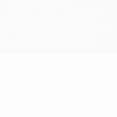
© 1998-2026 УЕФА. Все права защищены
Название UEFA, логотип УЕФА, а также элементы дизайна,
относящиеся к соревнованиям УЕФА, являются
зарегистрированными торговыми марками УЕФА и/или
охраняются авторским правом. Использование этих торговых
марок в коммерческих целях запрещено. Пользуясь сайтом
UEFA.com, вы тем самым соглашаетесь с Правилами и
условиями, а также с Политикой конфиденциальности
информации.