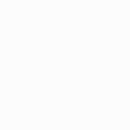
Игуаин и Гамшик играют на уровне Лиги
чемпионов
Связка Гонсало Игуаина и Марека Гамшика по
праву считается одной из самых опасных в
Европе. В Германии она сделала два первых гола,
которые, по большому счету, и решили судьбу
поединка. В активе аргентинского нападающего
семь мячей в нынешнем розыгрыше, а у словацкого
плеймейкера - четыре. Чемпиону мира в составе
сборной Германии Андре Шюррле после
финального свистка оставалось лишь
констатировать: "Эти двое сегодня все решили.
Если ты позволяешь им разбежаться, они
забивают. Все просто".
"Наполи" - фаворит на победу в турнире
Убедительная победа на поле второй команды
текущей бундеслиги мгновенно сделала "Наполи"
главным фаворитом на победу в варшавском