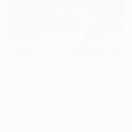
Игроки "Бешикташа" вне себя от радости
©Getty Images
•
"Бешикташ" обыгрывает "Ливерпуль" по пенальти
в присутствии 63 324 зрителей
•
"Теперь мы с "Ливерпулем" квиты", - заявил
вратарь Дженк Генен
•
По словам полузащитника Кавлака, каждый из
футболистов "Бешикташа" хотел пробить
пенальти
•
Защитник "Ливерпуля" Коло Туре: "Это была
лучшая атмосфера, в которой я когда-либо