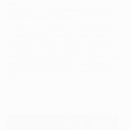
играл"
.
•
Жеребьевка 1/8 финала
состоится в пятницу,
начало трансляции - в 13:00СЕТ
На глазах 63 324 зрителей (второй показатель по
посещаемости в истории Лиги Европы УЕФА)
"Бешикташ" испортил "Ливерпулю" возвращение
на места боевой славы, где красные в 2005 году
выиграли Лигу чемпионов УЕФА. По словам Дженка
Генена, благодаря победной серии пенальти
"черные орлы" вернули мерсисайдцам старый
должок.