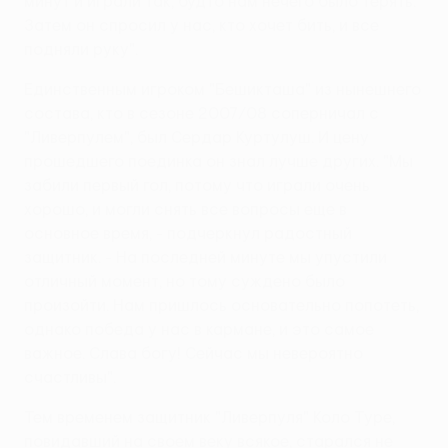
минут и играли так, будто нам нечего было терять.
Затем он спросил у нас, кто хочет бить, и все
подняли руку".
Единственным игроком "Бешикташа" из нынешнего
состава, кто в сезоне 2007/08 соперничал с
"Ливерпулем", был Сердар Куртулуш. И цену
прошедшего поединка он знал лучше других. "Мы
забили первый гол, потому что играли очень
хорошо, и могли снять все вопросы еще в
основное время, - подчеркнул радостный
защитник. - На последней минуте мы упустили
отличный момент, но тому суждено было
произойти. Нам пришлось основательно попотеть,
однако победа у нас в кармане, и это самое
важное. Слава богу! Сейчас мы невероятно
счастливы".
Тем временем защитник "Ливерпуля" Коло Туре,
повидавший на своем веку всякое, старался не