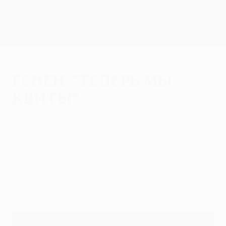
Skip
to
main
Лига Европы. Официальное
Скачать
content
Результаты live и статистика
Лига Европы УЕФА
Генен: "Теперь мы
квиты"
четверг, 26 февраля 2015 г.
| Четин Джем Йылмаз
"У нас были свои счеты с "Ливерпулем",
но теперь мы квиты", - заявил вратарь
Дженк Генен после того, как "Бешикташ"
одержал яркую победу в серии пенальти.