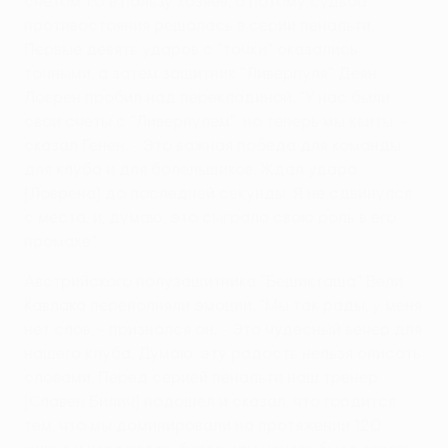
счетом 1:0 в пользу хозяев, а потому судьба
противостояния решалась в серии пенальти.
Первые девять ударов с "точки" оказались
точными, а затем защитник "Ливерпуля" Деян
Ловрен пробил над перекладиной. "У нас были
свои счеты с "Ливерпулем", но теперь мы квиты, -
сказал Генен. - Это важная победа для команды,
для клуба и для болельщиков. Ждал удара
[Ловрена] до последней секунды. Я не сдвинулся
с места, и, думаю, это сыграло свою роль в его
промахе".
Австрийского полузащитника "Бешикташа" Вели
Кавлака переполняли эмоции. "Мы так рады, у меня
нет слов, - признался он. - Это чудесный вечер для
нашего клуба. Думаю, эту радость нельзя описать
словами. Перед серией пенальти наш тренер
[Славен Билич] подошел и сказал, что гордится
тем, что мы доминировали на протяжении 120