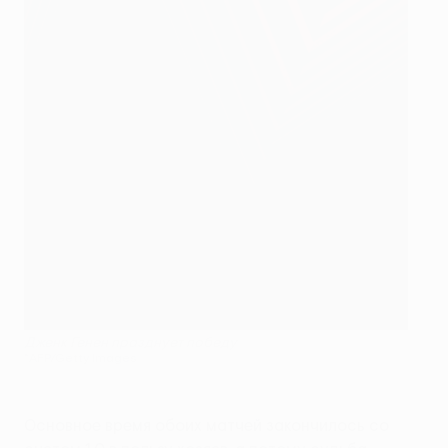
Дженк Генен празднует победу
©AFP/Getty Images
Основное время обоих матчей закончилось со