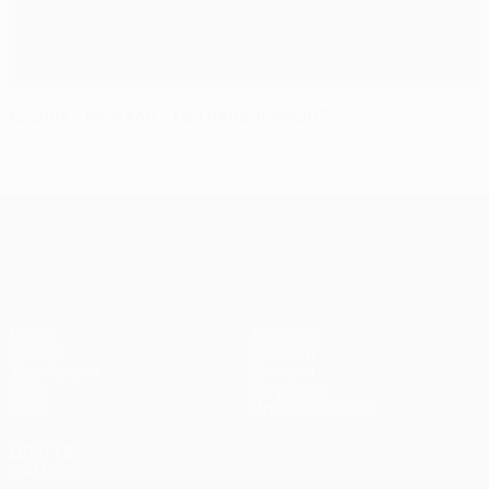
Козлов: "Мой гол стал переломным"
Лига Европы УЕФА
Матчи
Команды
UEFA.tv
Новости
Жеребьевки
История
Игры
О турнире
Стат.
Магазин (клубы)
ДРУГИЕ
САЙТЫ