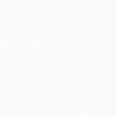
UEFA.com
Фонд УЕФА
ПОДПИСЫВАЙСЯ
Скачать официальное приложение
Конфиденциальность
Правила и условия
Правила в отношении cookie
Настройки куки
© 1998-2026 УЕФА. Все права защищены
Название UEFA, логотип УЕФА, а также элементы дизайна,
относящиеся к соревнованиям УЕФА, являются
зарегистрированными торговыми марками УЕФА и/или