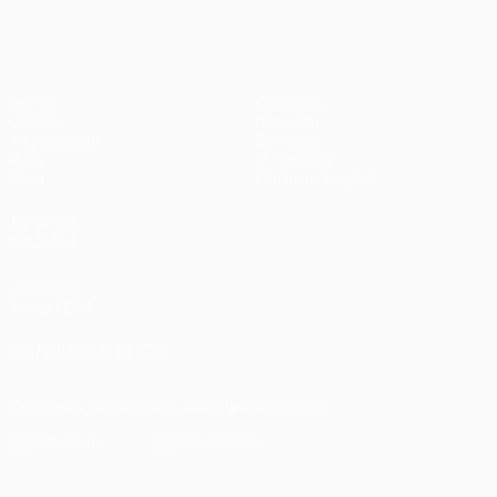
Матчи
Команды
UEFA.tv
Новости
Жеребьевки
История
Игры
О турнире
Стат.
Магазин (клубы)
ДРУГИЕ
САЙТЫ
UEFA.com
Фонд УЕФА
ПОДПИСЫВАЙСЯ
Скачать официальное приложение