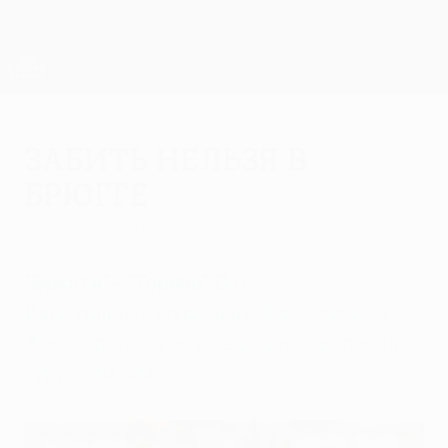
Skip
to
main
Лига Европы. Официальное
Скачать
content
Результаты live и статистика
Лига Европы УЕФА
Забить нельзя в
Брюгге
четверг, 18 сентября 2014 г.
"Брюгге" - "Торино" 0:0
Вернувшийся на родину Жан-Франсуа
Жийе сделал уйму сейвов и обеспечил
туринцам ничью.