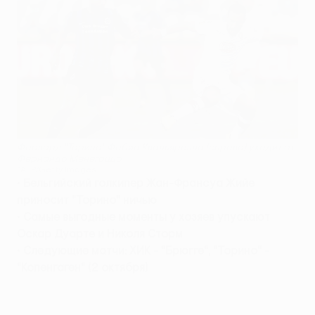
Форвард "Торино" Фабио Квальярелла (справа) уходит от
Фернандо Менегаццо
©AFP/Getty Images
•
Бельгийский голкипер Жан-Франсуа Жийе
приносит "Торино" ничью
•
Самые выгодные моменты у хозяев упускают
Оскар Дуарте и Николя Сторм
•
Следующие матчи: ХИК - "Брюгге", "Торино" -
"Копенгаген" (2 октября)