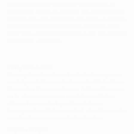
Кубка УЕФА против "Олимпика" завершился со
счетом 0:0, тренер "Ньюкасла" сэр Бобби Робсон
считает, что у его клуба есть все шансы выступить
в первом еврокубковом финале со времен 1969
года. "0:0 - не такой плохой результат, как считают
некоторые", - заявил он.
В отсутствие звезд
Тренеру пришлось бросить в бой с французами
команду, ослабленную травмами Крейга Беллами,
Джермейна Дженаса и Кирона Дайера. Невзирая
на то, что хозяевам так и не удалось забить и
отправиться на ответную игру с голевым
преимуществом, Робсон считает, что обе команды
имеют равные шансы на итоговый успех.
Впереди лотерея