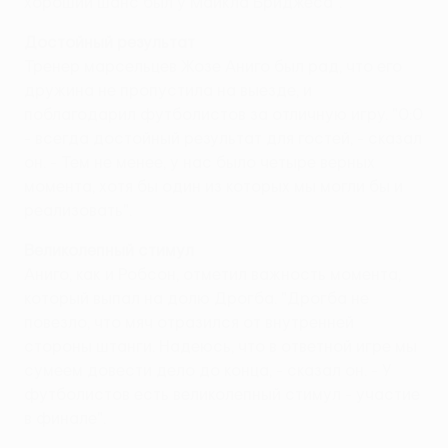
хороший шанс был у Майкла Бриджеса".
Достойный результат
Тренер марсельцев Жозе Аниго был рад, что его
дружина не пропустила на выезде, и
поблагодарил футболистов за отличную игру. "0:0
- всегда достойный результат для гостей, - сказал
он. - Тем не менее, у нас было четыре верных
момента, хотя бы один из которых мы могли бы и
реализовать".
Великолепный стимул
Аниго, как и Робсон, отметил важность момента,
который выпал на долю Дрогба. "Дрогба не
повезло, что мяч отразился от внутренней
стороны штанги. Надеюсь, что в ответной игре мы
сумеем довести дело до конца, - сказал он. - У
футболистов есть великолепный стимул - участие
в финале".