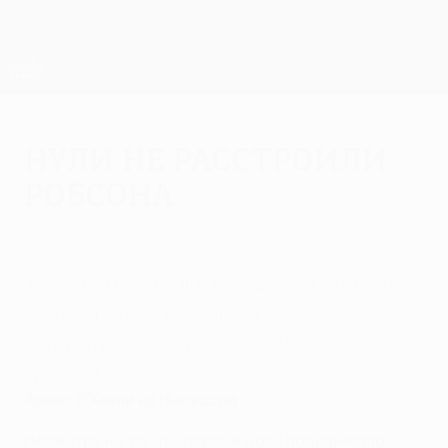
Skip
to
main
Лига Европы. Официальное
Скачать
content
Результаты live и статистика
Лига Европы УЕФА
Нули не расстроили
Робсона
четверг, 22 апреля 2004 г.
Тренер "Ньюкасла" сэр Бобби Робсон
считает, что у его клуба есть все шансы
выиграть свой первый с 1969 года
трофей.
Алекс О'Хенли из Ньюкасла
Несмотря на то, что первый матч полуфинала