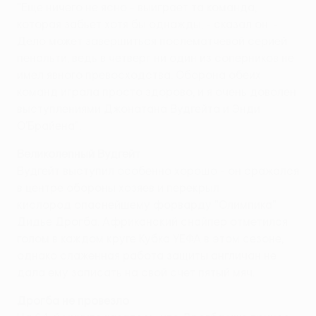
"Еще ничего не ясно - выиграет та команда,
которая забьет хотя бы однажды, - сказал он. -
Дело может завершиться послематчевой серией
пенальти, ведь в четверг ни один из соперников не
имел явного превосходства. Оборона обеих
команд играла просто здорово, и я очень доволен
выступлениями Джонатана Вудгейта и Энди
О'Брайена".
Великолепный Вудгейт
Вудгейт выступил особенно хорошо - он сражался
в центре обороны хозяев и перекрыл
кислород опаснейшему форварду "Олимпика"
Дидье Дрогба. Африканский снайпер отметился
голом в каждом круге Кубка УЕФА в этом сезоне,
однако слаженная работа защиты англичан не
дала ему записать на свой счет пятый мяч.
Дрогба не провезло