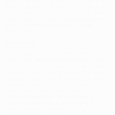
На 64-й минуте казалось, что Дрогба уже принес
марсельцам столь желанный выездной гол - он
принял навес от Деметриуша Феррейры и ударом
с лета оставил не у дел кипера хозяев Шая Гивена,
однако мяч угодил во внутреннюю сторону штанги
и отлетел в поле.
Немного удачи
"Нам повезло, что Дрогба во втором тайме не
попал в ворота, - заметил Робсон. - В таких матчах
немного удачи никогда не помешает. Я был уверен,
что удар Дрогба достигнет цели, но мяч вылетел
наружу и я очень рад этому - играть в Марселе с
дефицитом в один гол было бы гораздо сложнее.
Впрочем, и у нас самих были верные моменты в
обоих таймах. В первой половине игры только
благодаря мастерству Фабьена Бартеза Шоле
Амеоби не удалось забить, в начале второго
тайма не повезло Гэри Спиду, а в конце игры