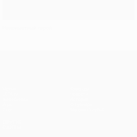
Неприметный герой
Лига Европы УЕФА
Матчи
Команды
UEFA.tv
Новости
Жеребьевки
История
Игры
О турнире
Стат.
Магазин (клубы)
ДРУГИЕ
САЙТЫ