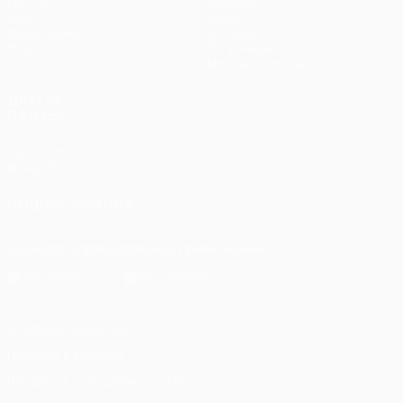
Матчи
Команды
UEFA.tv
Новости
Жеребьевки
История
Игры
О турнире
Стат.
Магазин (клубы)
ДРУГИЕ
САЙТЫ
UEFA.com
Фонд УЕФА
ПОДПИСЫВАЙСЯ
Скачать официальное приложение
Конфиденциальность
Правила и условия
Правила в отношении cookie