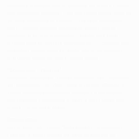
проведя большую часть времени на поле с сильно
рассеченной бровью. "Нам противостояли одни из
лучших защитников Европы, - говорит бразилец. -
Мы с самого начала понимали, забить будет
непросто. Исход вчерашнего матча ни в коем
случае нельзя считать неудачным. От финала нас
отделяет всего одна встреча. Никто не говорит,
что будет легко, но все в наших руках".
"Соперника - уважаю"
Капитан "Валенсии" Давид Албелда, выступавший
за "Вильяреал" до 1999 года, отметил: "Именно к
такой бескомпромиссной борьбе я и готовился.
Мы уважаем соперника, и начать матч дома при
счете 0:0 не так и плохо".
Равная игра
Ему вторит наставник "Вильяреала" Франциско
Гарсия. "К концу матча ни одна из команд не