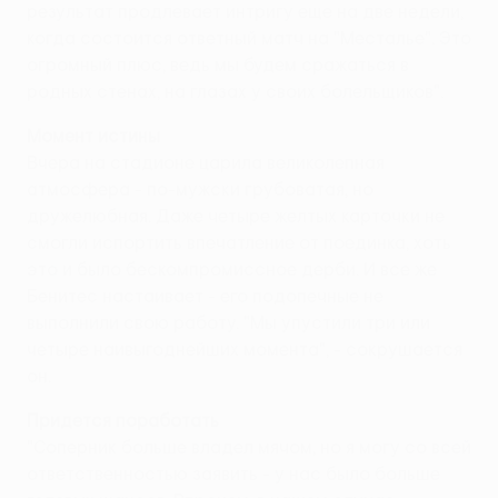
результат продлевает интригу еще на две недели,
когда состоится ответный матч на "Месталье". Это
огромный плюс, ведь мы будем сражаться в
родных стенах, на глазах у своих болельщиков".
Момент истины
Вчера на стадионе царила великолепная
атмосфера - по-мужски грубоватая, но
дружелюбная. Даже четыре желтых карточки не
смогли испортить впечатление от поединка, хоть
это и было бескомпромиссное дерби. И все же
Бенитес настаивает - его подопечные не
выполнили свою работу. "Мы упустили три или
четыре наивыгоднейших момента", - сокрушается
он.
Придется поработать
"Соперник больше владел мячом, но я могу со всей
ответственностью заявить - у нас было больше