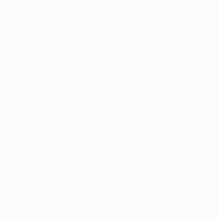
заслуживала поражения - шла открытая игра на
обеих сторонах поля. Мы преуспели в первой 45-
минутке, а после перерыва больше опасных
моментов создала "Валенсия".
Выгодное положение
Форвард "летучих мышей" Миста, промахнувшийся
вчера из убойной позиции, но создавший затем
самый опасный момент вечера, дав Висенте
пробить из пределов штрафной, настроен
философски. "Мы не использовали возможность
выиграть, но если мяч не хочет идти в сетку, тут
его туда не загонишь никак, - поведал
спортсмен uefa.com. - Да, мы не выиграли, но зато
и не пропустили. Никто не обещал нам легкого
успеха, но сейчас мы находимся в более
выгодном положении".