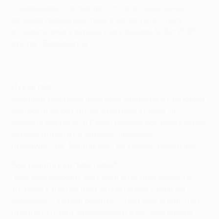
сожалением подтвердил, что его подопечные
владели преимуществом и могли уйти с поля
победителями в первом полуфинале Кубка УЕФА
против "Вильяреала".
Нужен гол!
Команда Бенитеса показала отличный атакующий
футбол и не раз могла добиться успеха, но
Висенте Родригес и Рубен Бараха растранжирили
верные моменты, и лидеры "примеры"
покинули "Эль-Мадригаль" не солоно хлебавши.
Все решится на "Месталье"
"Все еще впереди, хотя мы и упустили моменты,
которые в другой день обязательно стали бы
голевыми, - сказал Бенитес. - Нам еще предстоит
поработать над завершением атак. Вчерашний