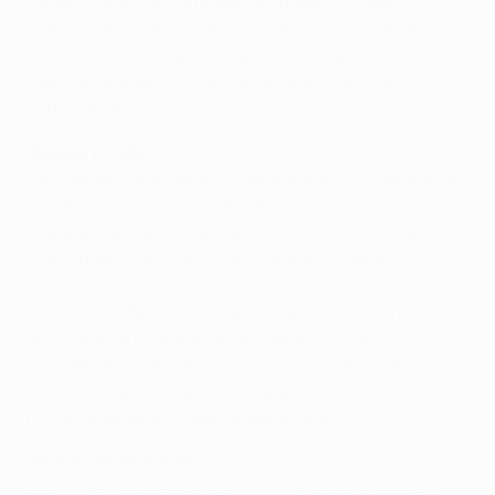
голевых шансов. Впрочем, в нашем случае
статистика - плохой помощник, их нужно еще и
реализовать. Этим нам придется заняться в
следующем матче, раз уж не вышло в этом", -
отметил тренер.
"Верим в себя"
Наставник "Вильяреала" Франциско Гарсия, как ни
странно, спокойно отнесся к тому, что его
команда не смогла добиться успеха на родной
площадке. "Сегодня мы не забили, но ведь это
можно сделать в ответном поединке - тогда
"Валенсии" будет гораздо труднее отыграться. Не
могу дождаться, когда он начнется. Наш
противник будет проводить встречу в родных
стенах, на его стороне поддержка трибун, но
после первой игры мы верим в свои силы".
"Все в наших руках"
Сонни Андерсон стал одним из героев встречи,