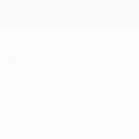
Skip
to
main
Лига Европы. Официальное
Скачать
content
Результаты live и статистика
Лига Европы УЕФА
Скорбный лик
Бенитеса
пятница, 23 апреля 2004 г.
Наставник "Валенсии" Рафаэль Бенитес
скорбит о расточительности его
подопечных, не сумевших увезти победу
с "Эль-Мадригаль".
Грэм Хантер из Вильяреала
Наставник "Валенсии" Рафаэль Бенитес с