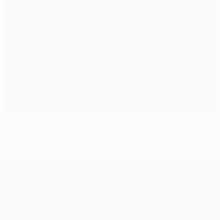
Неприметный герой
Лига Европы УЕФА