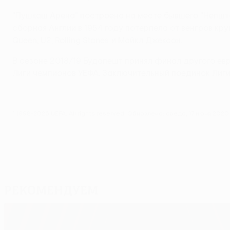
"Пушкаш Арена" построена на месте бывшего "Непшта
сборная Англии в 1954 году потерпела от венгров кру
Queen, U2, Rolling Stones и Майкл Джексон.
В сезоне 2018/19 Будапешт принял финал другого ев
Лиги чемпионов УЕФА. Заключительный поединок Лиг
© 1998-2026 UEFA. All rights reserved.
Обновлено: среда, 17 июня 2020 
Рекомендуем