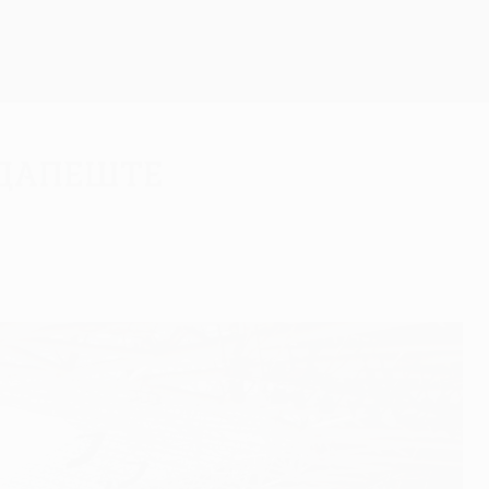
Скачать
удапеште