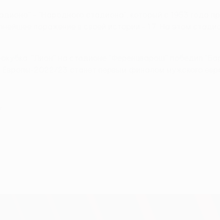
диона" - "Народного стадиона", который с 1953 года пр
пнейшее поражение в своей истории - 1:7. На этом стади
рокубка. "Лион" на стадионе "Ференцварош" победил "Ба
и Европы-2022/23 станет первым финалом мужского евро
г.