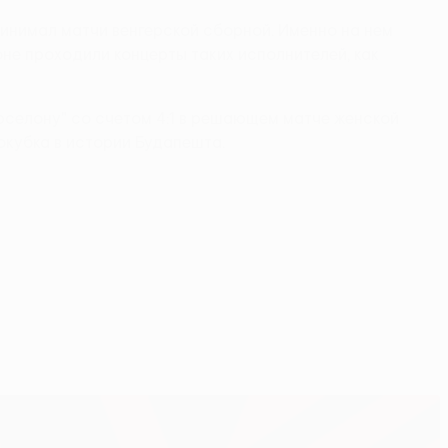
инимал матчи венгерской сборной. Именно на нем
оне проходили концерты таких исполнителей, как
рселону" со счетом 4:1 в решающем матче женской
кубка в истории Будапешта.