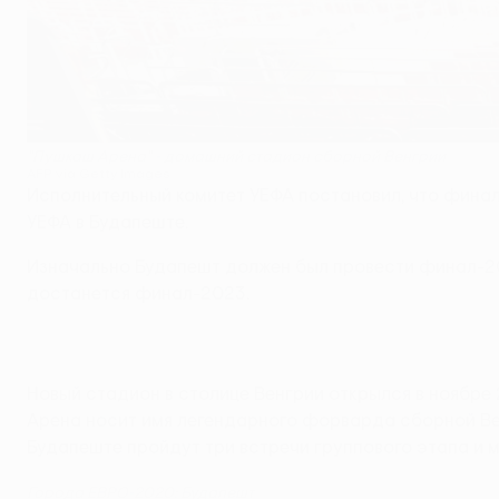
"Пушкаш Арена" - домашний стадион сборной Венгрии
AFP via Getty Images
Исполнительный комитет УЕФА постановил, что финал
УЕФА в Будапеште.
Изначально Будапешт должен был провести финал-20
достанется финал-2023.
Новый стадион в столице Венгрии открылся в ноябре 
Арена носит имя легендарного форварда сборной Ве
Будапеште пройдут три встречи группового этапа и м
Города ЕВРО-2020: Будапешт