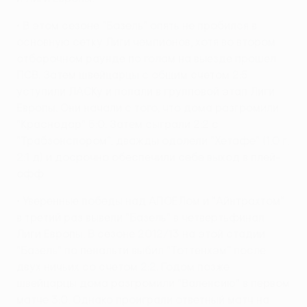
• В этом сезоне "Базель" опять не пробился в
основную сетку Лиги чемпионов, хотя во втором
отборочном раунде по голам на выезде прошел
ПСВ. Затем швейцарцы с общим счетом 2:5
уступили ЛАСКу и попали в групповой этап Лиги
Европы. Они начали с того, что дома разгромили
"Краснодар" 5:0. Затем сыграли 2:2 с
"Трабзонспором", дважды одолели "Хетафе" (1:0 г,
2:1 д) и досрочно обеспечили себе выход в плей-
офф.
• Уверенные победы над АПОЕЛом и "Айнтрахтом"
в третий раз вывели "Базель" в четвертьфинал
Лиги Европы. В сезоне 2012/13 на этой стадии
"Базель" по пенальти выбил "Тоттенхэм" после
двух ничьих со счетом 2:2. Годом позже
швейцарцы дома разгромили "Валенсию" в первом
матче 3:0. Однако проиграли ответный матч на