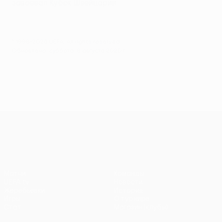
завоевал Кубок Швейцарии.
© 1998-2026 UEFA. All rights reserved.
Обновлено: суббота, 8 августа 2020 г.
Лига Европы УЕФА
Матчи
Команды
UEFA.tv
Новости
Жеребьевки
История
Игры
О турнире
Стат.
Магазин (клубы)