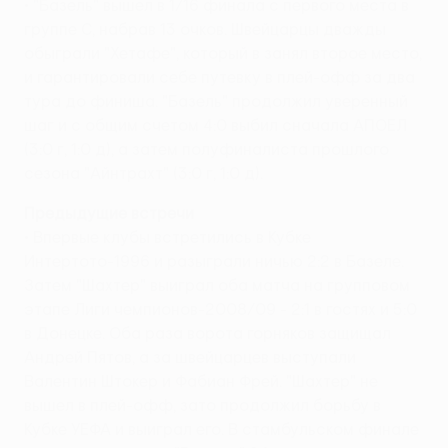
• "Базель" вышел в 1/16 финала с первого места в
группе С, набрав 13 очков. Швейцарцы дважды
обыграли "Хетафе", который в занял второе место,
и гарантировали себе путевку в плей-офф за два
тура до финиша. "Базель" продолжил уверенный
шаг и с общим счетом 4:0 выбил сначала АПОЕЛ
(3:0 г, 1:0 д), а затем полуфиналиста прошлого
сезона "Айнтрахт" (3:0 г, 1:0 д).
Предыдущие встречи
• Впервые клубы встретились в Кубке
Интертото-1996 и разыграли ничью 2:2 в Базеле.
Затем "Шахтер" выиграл оба матча на групповом
этапе Лиги чемпионов-2008/09 - 2:1 в гостях и 5:0
в Донецке. Оба раза ворота горняков защищал
Андрей Пятов, а за швейцарцев выступали
Валентин Штокер и Фабиан Фрей. "Шахтер" не
вышел в плей-офф, зато продолжил борьбу в
Кубке УЕФА и выиграл его. В стамбульском финале