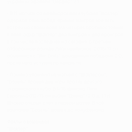
украинцы одолели "Вердер" 2:1.
• В 11 матчах со швейцарскими клубами "Шахтер"
одержал семь побед, причем выиграл все пять
встреч на своем поле. Из четырех противостояний
в плей-офф "Шахтер" два выиграл и два проиграл,
в том числе последнее на сегодня. В третьем
отборочном раунде Лиги чемпионов-2016/17 он
обменялся с "Янг Бойз" домашними победами 2:0,
после чего уступил по пенальти.
• Помимо упомянутых матчей с "Шахтером",
"Базель" провел две игры против другого
украинского клуба. В 1/16 финала Лиги
Европы-2012/13 он выбил "Днепр" (2:0 д, 1:1 г).
Штокер открыл счет в первом матче. В той
кампании "Базель" дошел до полуфинала.
Факты о командах
"Шахтер"