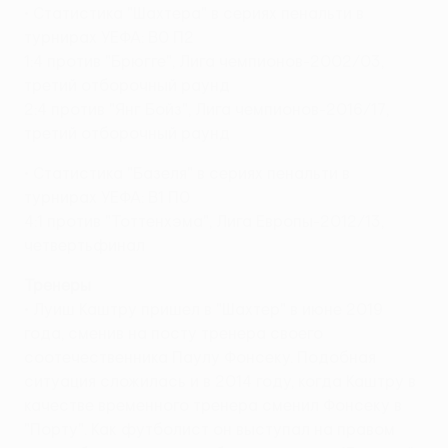
• Статистика "Шахтера" в сериях пенальти в
турнирах УЕФА: В0 П2
1:4 против "Брюгге", Лига чемпионов-2002/03,
третий отборочный раунд
2:4 против "Янг Бойз", Лига чемпионов-2016/17,
третий отборочный раунд
• Статистика "Базеля" в сериях пенальти в
турнирах УЕФА: В1 П0
4:1 против "Тоттенхэма", Лига Европы-2012/13,
четвертьфинал
Тренеры
• Луиш Каштру пришел в "Шахтер" в июне 2019
года, сменив на посту тренера своего
соотечественника Паулу Фонсеку. Подобная
ситуация сложилась и в 2014 году, когда Каштру в
качестве временного тренера сменил Фонсеку в
"Порту". Как футболист он выступал на правом