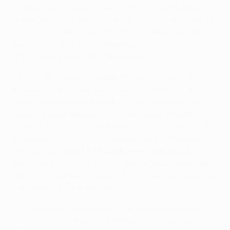
• В прошлом сезоне "Шахтер" в 12-й раз выиграл
чемпионат Украины и в третий раз подряд сделал
"золотой дубль". В результате горняки в третий раз
подряд и в 14-й за все время выступали на
групповом этапе Лиги чемпионов.
• В группе "Шахтер" одержал одну победу - во
втором туре со счетом 2:1 над "Аталантой" в
компенсированное время. Затем украинцы три
раза сыграли вничью - с загребским "Динамо" (2:2
дома, 3:3 в гостях) и "Манчестер Сити" (1:1 в гостях).
В первом туре "Сити" разгромил их в Харькове со
счетом 3:0. Таким же поражением завершился и
последний тур - 0:3 от "Аталанты" на своем поле.
"Шахтер" в четвертый раз за пять сезонов вышел в
1/16 финала Лиги Европы.
• Победа над "Бенфикой" во второй раз вывела
"Шахтер" в 1/8 финала Лиги Европы. В предыдущий