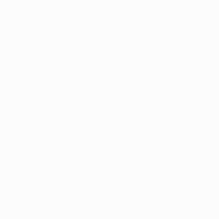
раз горняки на этой стадии обыграли "Андерлехт",
а теперь выбили "Вольфсбург". Прошлый
четвертьфинал Лиги Европы тоже принес им удачу.
В сезоне 2015/16 они разобрались с "Брагой" (2:1
г, 4:0 д).
• "Шахтер" провел в Германии 12 матчей под
эгидой УЕФА и выиграл пять (Н1 П6). В том числе
обе встречи с "Шальке" в Гельзенкирхене - 1:0 в
третьем круге Кубка УЕФА-2004/05 и 3:0 в
ответном матче 1/16 финала Лиги Европы-2015/16.
По голу тогда забили Марлос и Виктор Коваленко.
"Базель"
• "Базель" восемь раз подряд становился
чемпионом Швейцарии с 2010 по 2017 года, но в
двух последующих кампаниях уступал первое
место "Янг Бойз". В сезоне 2018/19 "Базель"
вылетел из квалификации Лиги чемпионов, а потом
и Лиги Европы.