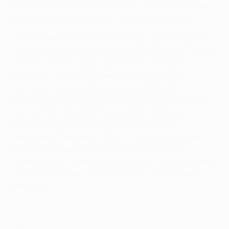
Европы УЕФА клубы бундеслиги. Теперь они сами
встретятся в Германии на "АуфШальке Арене".
• В Лиги чемпионов УЕФА "Шахтер" до последнего
тура сохранял шансы на выход из группы С. Чтобы
попасть в плей-офф, нужно было обыграть в
Харькове "Аталанту". Вместо этого горняки
повторили свое самое крупное домашнее
поражение в турнире (0:3) и остались на третьем
месте. В 1/16 финала Лиги Европы "Шахтер"
одолел другого бывшего участника Лиги
чемпионов "Бенфику" (2:1 д, 3:3 г). В следующем
раунде чемпион Украины дважды обыграл
"Вольфсбург". Сначала со счетом 2:1 в Германии, а
затем 3:0 в Киеве, забив три мяча на последних
минутах.