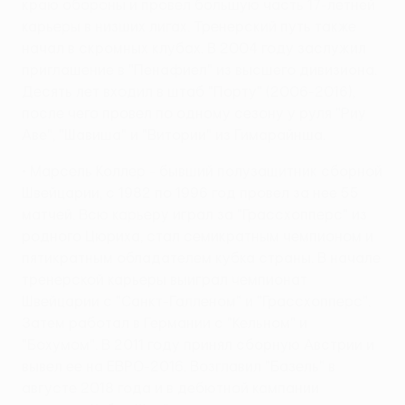
краю обороны и провел большую часть 17-летней
карьеры в низших лигах. Тренерский путь также
начал в скромных клубах. В 2004 году заслужил
приглашение в "Пенафиел" из высшего дивизиона.
Десять лет входил в штаб "Порту" (2006-2016),
после чего провел по одному сезону у руля "Риу
Аве", "Шавиша" и "Витории" из Гимарайнша.
• Марсель Коллер - бывший полузащитник сборной
Швейцарии, с 1982 по 1996 год провел за нее 55
матчей. Всю карьеру играл за "Грассхопперс" из
родного Цюриха, стал семикратным чемпионом и
пятикратным обладателем кубка страны. В начале
тренерской карьеры выиграл чемпионат
Швейцарии с "Санкт-Галленом" и "Грассхопперс".
Затем работал в Германии с "Кельном" и
"Бохумом". В 2011 году принял сборную Австрии и
вывел ее на ЕВРО-2016. Возглавил "Базель" в
августе 2018 года и в дебютной кампании