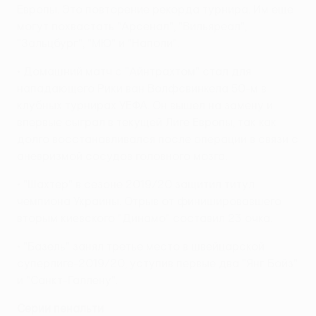
Европы. Это повторение рекорда турнира. Им еще
могут похвастать "Арсенал", "Вильяреал",
"Зальцбург", "МЮ" и "Наполи".
• Домашний матч с "Айнтрахтом" стал для
нападающего Рики ван Волфсвинкела 50-м в
клубных турнирах УЕФА. Он вышел на замену и
впервые сыграл в текущей Лиге Европы, так как
долго восстанавливался после операции в связи с
аневризмой сосудов головного мозга.
• "Шахтер" в сезоне 2019/20 защитил титул
чемпиона Украины. Отрыв от финишировавшего
вторым киевского "Динамо" составил 23 очка.
• "Базель" занял третье место в швейцарской
суперлиге-2019/20, уступив первые два "Янг Бойз"
и "Санкт-Галлену".
Серии пенальти