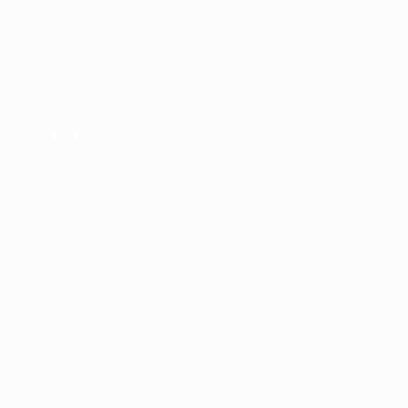
"Месталье" с результатом 0:5 в дополнительное
время и вылетели. Это был самый большой камбэк
в ответной встрече за всю историю плей-офф
Лиги Европы.
• Статистика "Базеля" в плей-офф Лиги Европы -
В10 Н7 П7. В этом сезоне - четыре победы из
четырех при разнице голов 8:0.
Связи между командами и прочее
• Полузащитник "Шахтера" Евгений Коноплянка
выступал в Гельзенкирхене за "Шальке" в 2016-
2019 годах.
• "Шахтер"- один из трех бывших участников
текущей Лиги чемпионов, вышедших в 1/4 финала
Лиги Европы. Другие два - "Байер" и "Интер".
• Победа над "Айнтрахтом" со счетом 1:0 стала
для "Базеля" пятым подряд сухим матчем в Лиге