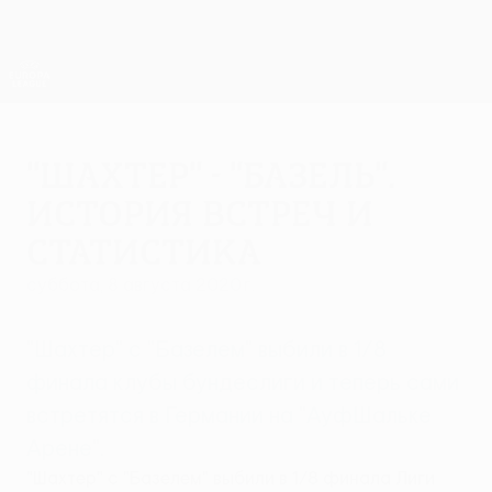
Skip
to
main
Лига Европы. Официальное
Скачать
content
Результаты live и статистика
Лига Европы УЕФА
"Шахтер" - "Базель".
История встреч и
статистика
суббота, 8 августа 2020 г.
"Шахтер" с "Базелем" выбили в 1/8
финала клубы бундеслиги и теперь сами
встретятся в Германии на "АуфШальке
Арене".
"Шахтер" с "Базелем" выбили в 1/8 финала Лиги