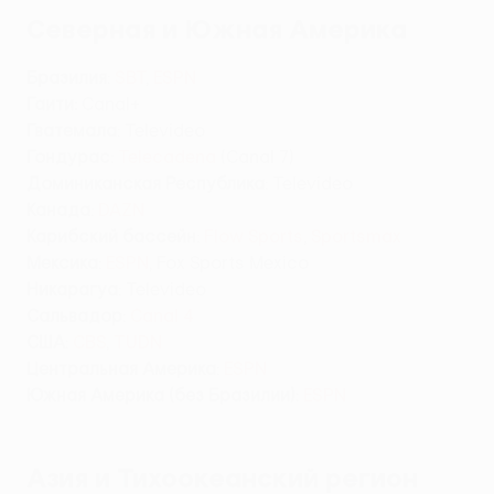
Северная и Южная Америка
Бразилия
:
SBT
,
ESPN
Гаити:
Canal+
Гватемала
: Televideo
Гондурас
:
Telecadena
(Canal 7)
Доминиканская Республика
: Televideo
Канада
:
DAZN
Карибский бассейн
:
Flow Sports
,
Sportsmax
Мексика
:
ESPN
, Fox Sports Mexico
Никарагуа
: Televideo
Сальвадор
:
Canal 4
США
:
CBS
,
TUDN
Центральная Америка
:
ESPN
Южная Америка (без Бразилии)
:
ESPN
Азия и Тихоокеанский регион