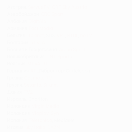
Австрия
:
ServusTV
,
ORF
,
Sky Austria
Азербайджан
:
CBC Sport
Албания
:
DigitAlb
Армения
:
Fast Media
Бельгия
:
Telenet
,
SBS,
VRT
,
RTBF
,
beTV
Болгария
:
bTV
,
A1
Босния и Герцеговина
:
Arena Sport
Великобритания
:
TNT Sports
Венгрия
:
MTVA
,
RTL
Германия
:
RTL
Гибралтар
: Gibtelecom
Греция
:
Cosmote TV
Грузия
:
Setanta
,
Silknet
Дания
:
TV2
Израиль
: Charlton
Ирландия
:
Virgin Media
Исландия
:
Viaplay
,
Syn
Испания
:
Telefonica
, Mediaset
Италия
:
Sky Italia
,
DAZN