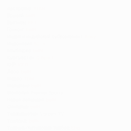
Австралия
:
STAN
Бруней
:
beIN
Вьетнам
:
FPT
Гонконг
:
beIN
Индия и индийский субконтинент
:
Sony
Индонезия
:
SCTV
Камбоджа
:
beIN
К
ыргызстан
:
Q Sport
КНР
:
IQIYI
Лаос
:
beIN
Макао
:
TDM
Малайзия
:
beIN
Монголия
: Premier Sports
Новая Зеландия
:
beIN
Сингапур
:
beIN
Таджикистан
:
Varzish TV
Таиланд
:
beIN
Тайвань/Китайский Тайбэй
:
Elta