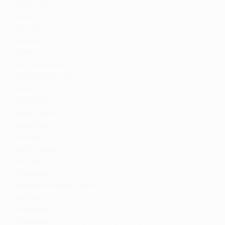
Казахстан
:
QazSport
,
Q Sport
Кипр
:
CYTA
Косово
:
Arena Sport
,
Artmotion
,
Klan Kosova
Латвия
:
Go3
Литва
:
Go3
Лихтенштейн
:
blue+
,
3+
,
Sky Austria
,
RTL Germany
Люксембург
: RTL
Мальта
: GO,
PBS
,
Melita
Молдова
:
Setanta
,
Jurnal TV
,
MyTV.md
Нидерланды
:
Talpa
,
ESPN
Норвегия
:
Viaplay Group
Польша
:
Viaplay Group
Португалия
:
SIC
,
Sport TV
Россия
:
Матч ТВ
Румыния
:
Pro TV
Северная Македония
:
Arena Sport
Сербия
:
Arena Sport
,
RTS
Словакия
:
RTVS
,
Sport1
Словения
:
Pro Plus
,
Arena Sport
,
Sportklub