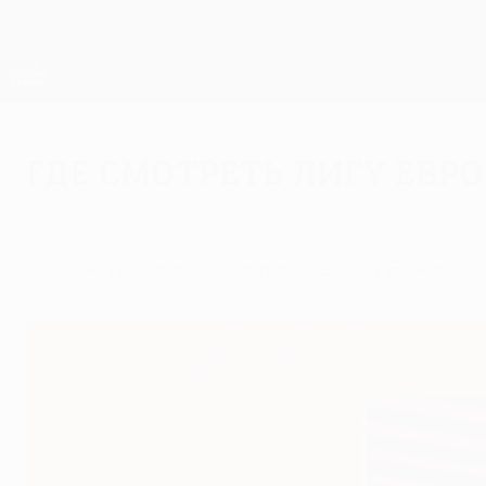
Skip
to
main
Лига Европы. Официальное
content
Результаты live и статистика
Лига Европы УЕФА
Где смотреть Лигу Евр
понедельник, 12 февраля 2024 г.
Список телеканалов и партнеров УЕФА в сф