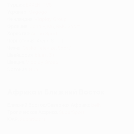
Турция
:
EXXEN
,
TV8
Украина
:
Megogo
Финляндия
:
Viaplay Group
Франция
:
Canal+
,
M6
,
RMC Sport
Хорватия
:
Arena Sport
Черногория
: Arena Sport
Чехия
:
Ceska Televize
,
Sport1
Швейцария
:
blue+
,
3+
Швеция
:
Viaplay Group
Эстония
:
Go3
Африка и Ближний Восток
Ближний Восток/Северная Африка
:
beIN
Тропическая Африка:
SuperSport
ЮАР:
SuperSport