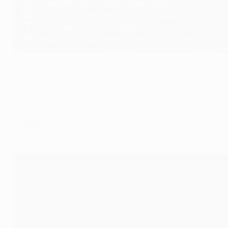
45'
: Обамеянг опасно бьет мимо ворот
65'
: Гол Сарра отменен из-за офсайда
73'
: Унахи бьет в каркас ворот
90'
: Миранчук закручивает рядом со штангой
Обзор