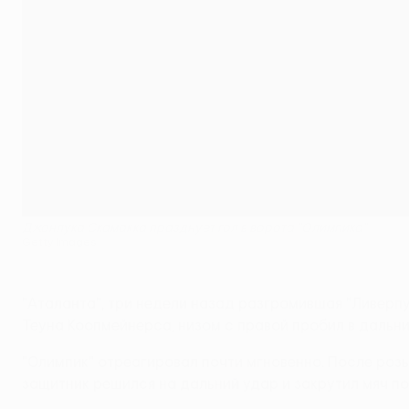
Джанлука Скамакка празднует гол в ворота "Олимпика"
Getty Images
"Аталанта", три недели назад разгромившая "Ливерпул
Теуна Коопмейнерса, низом с правой пробил в дальни
"Олимпик" отреагировал почти мгновенно. После роз
защитник решился на дальний удар и закрутил мяч по