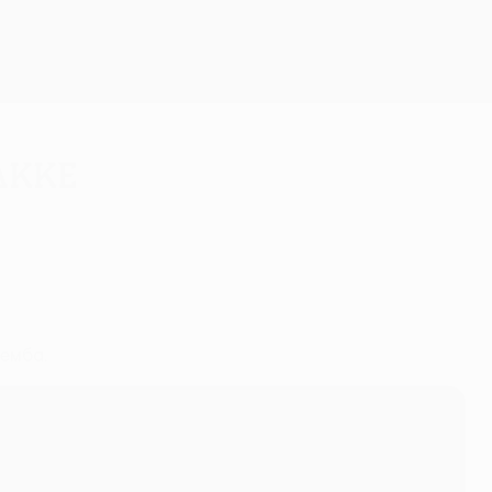
Скачать
акке
емба.