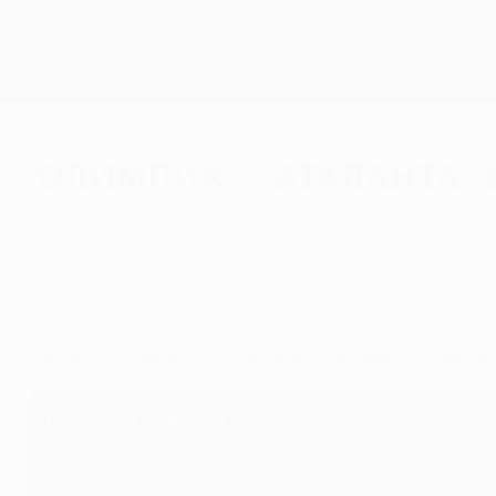
Skip
to
main
Лига Европы. Официальное
content
Результаты live и статистика
Лига Европы УЕФА
"Олимпик" - "Аталанта"
четверг, 2 мая 2024 г.
Первый матч 1/2 финала между "Олмипиком"
Олимпик - Аталанта 1:1. Лучшие моменты
Джанлука Скамакка быстро вывел "Аталанту" вперед,
Основные моменты
11'
: Скамакка выводит "Аталанту" вперед
20'
: Мбемба сравнивает счет