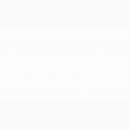
 1:1. Мбемба ответил Скам
 и "Аталантой" завершился ничьей.
 на что "Олимпик" ответил эффектным голом Шанселя Мб