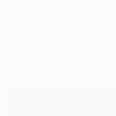
Пьер-Эмерик Обамеянг, лучший бомбардир в истории Л
неточно, а в начале второго пробил прямо во вратар
Во втором тайме хозяева создали еще несколько мом
Аззеддин Унахи пробил в штангу. Алексей Миранчук н
"Олимпик" - "Аталанта" 1:1. Как это было
Корреспондент по матчу Энди Скотт
Равная и зрелищная игра, результат которой означае
ли марсельцам сожалеть о нескольких упущенных се