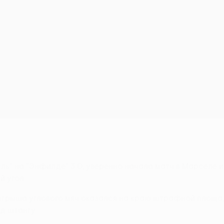
ь" на "Энфилде" 3:0, уверенно начала матч в Марселе и 
й угол.
ыгрыша углового мяч оказался на краю штрафной площа
д штангу.