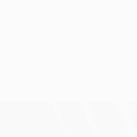
иги Европы, был близок к тому, чтобы вывести хозяев в
я "Аталанты" Хуана Муссо.
ентов. Гол Исмаила Сарра ударом с близкого расстояни
а 90-й минуте мог принести победу "Аталанте", однако о
т, что все решится на следующей неделе. "Олимпик" хор
годня моментах?