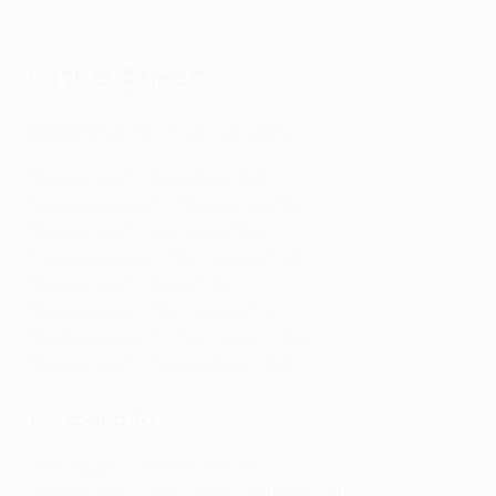
Путь в финал
Общий этап (4-е место)
"Тоттенхэм" - "Карабах" 3:0
"Ференцварош" - "Тоттенхэм" 1:2
"Тоттенхэм" - "Алкмаар" 1:0
"Галатасарай" - "Тоттенхэм" 3:2
"Тоттенхэм" - "Рома" 2:2
"Рейнджерс" - "Тоттенхэм" 1:1
"Хоффенхайм" - "Тоттенхэм" 2:3
"Тоттенхэм" - "Эльфсборг" 3:0
1/8 финала
"Алкмаар" - "Тоттенхэм" 1:0
"Тоттенхэм" - "Алкмаар" 3:1
(общ. 3:2)