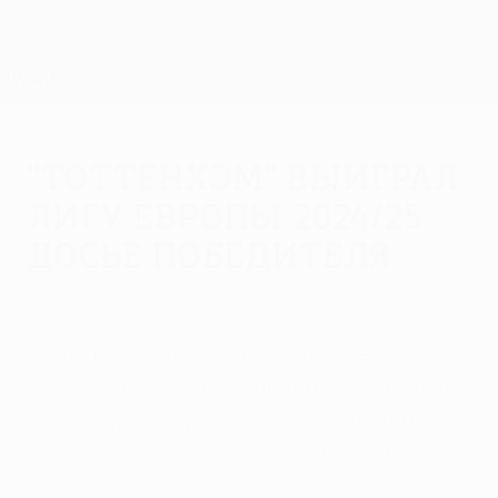
Skip
to
main
Лига Европы. Официальное
Скачать
content
Результаты live и статистика
Лига Европы УЕФА
"Тоттенхэм" выиграл
Лигу Европы-2024/25.
Досье победителя
среда, 21 мая 2025 г.
Весь путь "Тоттенхэма" к трофею Лиги
Европы УЕФА от победы над "Карабахом"
в сентябре до успеха в финальном матче
против "Манчестер Юнайтед" в Бильбао.