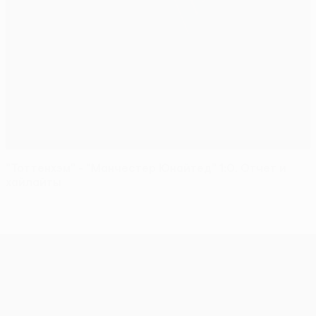
"Тоттенхэм" - "Манчестер Юнайтед" 1:0. Отчет и
хайлайты
Лига Европы УЕФА