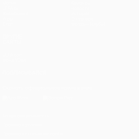
Матчи
Команды
UEFA.tv
Новости
Жеребьевки
История
Игры
О турнире
Стат.
Магазин (клубы)
ДРУГИЕ
САЙТЫ
UEFA.com
Фонд УЕФА
ПОДПИСЫВАЙСЯ
Скачать официальное приложение
Конфиденциальность
Правила и условия
Правила в отношении cookie