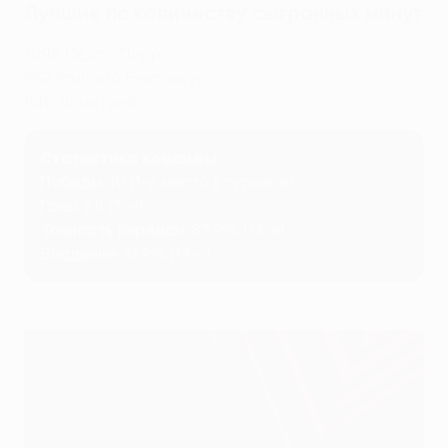
Лучшие по количеству сыгранных минут
1098 Педро Порро
967 Родриго Бентанкур
840 Арчи Грей
Статистика команды
Победы
: 10 (1-е место в турнире)
Голы
: 28 (3-е)
Точность передач
: 83,2% (14-е)
Владение
: 51,2% (17-е)