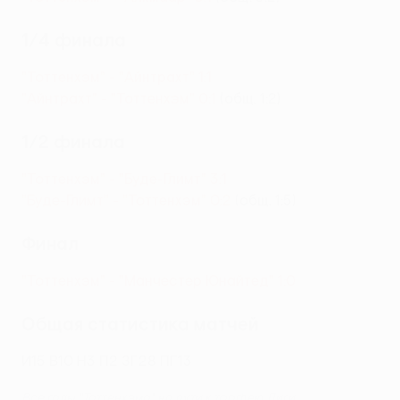
1/4 финала
"Тоттенхэм" - "Айнтрахт" 1:1
"Айнтрахт" - "Тоттенхэм" 0:1
(общ. 1:2)
1/2 финала
"Тоттенхэм" - "Буде-Глимт" 3:1
"Буде-Глимт" - "Тоттенхэм" 0:2
(общ. 1:5)
Финал
"Тоттенхэм" - "Манчестер Юнайтед" 1:0
Общая статистика матчей
И15 В10 Н3 П2 ЗГ28 ПГ13
Все голы "Тоттенхэма" на пути к трофею Лиги