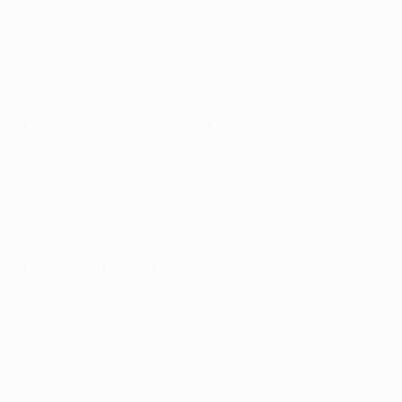
Европы-2024/25
Статистика
Лучшие бомбардиры
5 Бреннан Джонсон
5 Доминик Соланке
3 Джеймс Мэддисон
3 Сон Хын Мин
Лучшие ассистенты
4 Доминик Соланке
3 Педро Порро
3 Джеймс Мэддисон
3 Деян Кулусевски