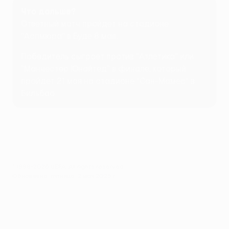
Что дальше?
Ответный матч пройдет на стадионе
"Аспмюра" в Буде 8 мая.
Победитель сыграет против "Атлетика" или
"Манчестер Юнайтед" в финале, который
пройдет 21 мая на стадионе "Сан-Мамес" в
Бильбао.
© 1998-2026 UEFA. All rights reserved.
Обновлено: пятница, 2 мая 2025 г.