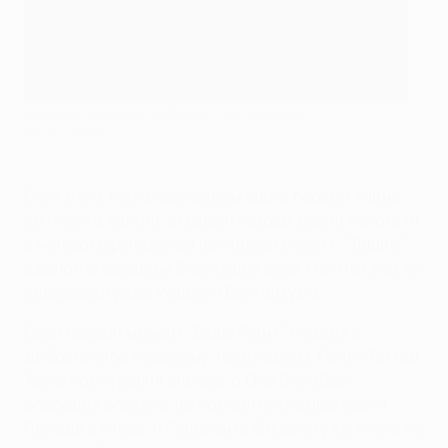
Бреннан Джонсон забивает быстрый гол
Getty Images
Счет мог стать разгромным еще в первом тайме,
но Никита Хайкин, ставший героем серии пенальти
в четвертьфинальном противостоянии с "Лацио",
сделал очередной блестящий сейв. На этот раз он
парировал удар Родриго Бентанкура.
Свой первый момент "Буде-Глимт" создал в
добавленное к первому тайму время. Йенс-Петтер
Хеуге прострелил справа, а Оле Бломберг
опередил опекуна, но пробил чуть выше ворот.
Попади в створ, и Гульельмо Викарио уже точно не