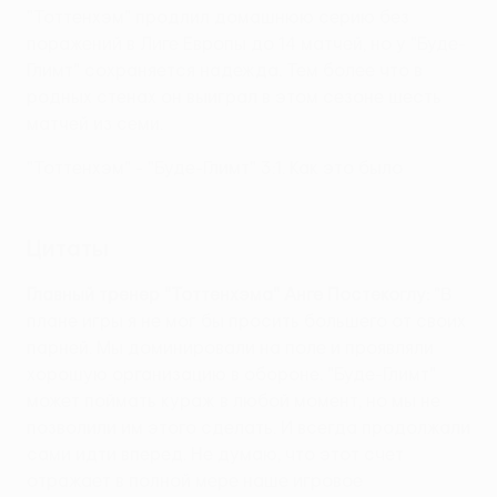
"Тоттенхэм" продлил домашнюю серию без
поражений в Лиге Европы до 14 матчей, но у "Буде-
Глимт" сохраняется надежда. Тем более что в
родных стенах он выиграл в этом сезоне шесть
матчей из семи.
"Тоттенхэм" - "Буде-Глимт" 3:1. Как это было
Цитаты
Главный тренер "Тоттенхэма" Анге Постекоглу:
"В
плане игры я не мог бы просить большего от своих
парней. Мы доминировали на поле и проявляли
хорошую организацию в обороне. "Буде-Глимт"
может поймать кураж в любой момент, но мы не
позволили им этого сделать. И всегда продолжали
сами идти вперед. Не думаю, что этот счет
отражает в полной мере наше игровое