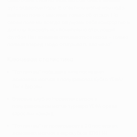
было очень сложно, ведь мы считались явными
аутсайдерами пары. В ответном матче нам надо
выйти на поле с мыслями только об атаках. На
своем поле мы всегда ощущаем себя комфортно и
должны показать исключительно атакующий
футбол. Нет времени оглядываться назад - только
полный вперед. Надо отыгрывать два мяча".
Ключевая статистика
"Тоттенхэм" победил в пяти последних
домашних матчах в полуфиналах Кубка УЕФА/
Лиги Европы
Впервые клуб из Норвегии сыграл в
полуфинальном матче турнира УЕФА среди
взрослых команд.
"Тоттенхэм" не проигрывает в 20 последних
домашних матчах в еврокубках (В16 Н4).