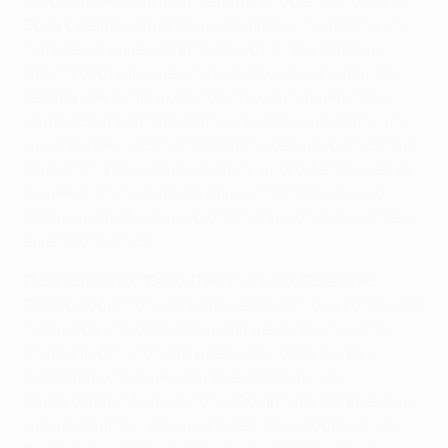
бы слишком большим. Теперь у нас есть надежда.
Если сделаем правильные выводы, то, возможно,
сыграем лучше в ответном матче. Мы должны
действовать лучше в ситуациях один в один. Мы
теряли мяч в слишком простых ситуациях. Нам
нравится контролировать мяч, доминировать, но
мы слишком часто оставались без мяча по своей
вине. И поэтому приходилось много бегать между
линиями. Но с менее крупным отставанием и с
полными трибунами на ответном матче мы можем
еще побороться".
Полузащитник "Буде-Глимт" Ульрик Сальтнес:
"Когда забил гол, испытал невероятно чувство. Это
очень важное событие и для меня лично, и для
всего клуба. Этот гол дает нам надежду. Мы
выдавали хорошие игровые эпизоды, но
пропускали обидные голы. 80 процентов времени
мне нравилось, как мы играем. Но морально нам