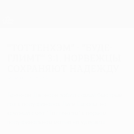
Skip
to
main
Лига Европы. Официальное
Скачать
content
Результаты live и статистика
Лига Европы УЕФА
"Тоттенхэм" - "Буде-
Глимт" 3:1. Норвежцы
сохраняют надежду
четверг, 1 мая 2025 г.
Бреннан Джонсон забил самый быстрый
гол в полуфиналах Лиги Европы, но
крупный счет "Тоттенхэм" в первом
полуфинальном матче не удержал.