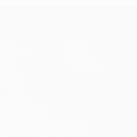
Лига Европы УЕФА
Матчи
Команды
UEFA.tv
Новости
Жеребьевки
История
Игры
О турнире
Стат.
Магазин (клубы)
ДРУГИЕ
САЙТЫ
UEFA.com
Фонд УЕФА
ПОДПИСЫВАЙСЯ
Скачать официальное приложение