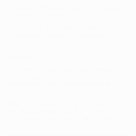
"Буде-Глимт" проиграл все четыре матча против
англичан в еврокубках.
"Буде-Глимт" - 107-я команда, сыгравшая в
полуфиналах Кубка УЕФА/Лиги Европы.
Составы
"Тоттенхэм"
: Викарио; Педро Порро, Ромеро, ван
де Вен, Удоджи; Бентанкур, Биссума; Джонсон,
Мэддисон (Кулусевски 65), Ришарлисон (Тель 46);
Соланке (Одобер 75)
"Буде-Глимт"
: Хайкин; Шевольд, Гуннерсен, Нильсен
(Мое 46), Бьоркан; Брустад-Фет (Йенсен 77), Хеуге,
Сальтнес; Мяаття (Эукленн 65), Хег, Бломберг
(Серли 77)