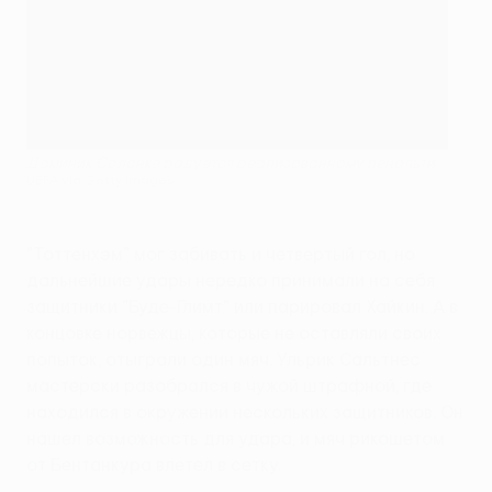
Доминик Соланке радуется реализованному пенальти
UEFA via Getty Images
"Тоттенхэм" мог забивать и четвертый гол, но
дальнейшие удары нередко принимали на себя
защитники "Буде-Глимт" или парировал Хайкин. А в
концовке норвежцы, которые не оставляли своих
попыток, отыграли один мяч. Ульрик Сальтнес
мастерски разобрался в чужой штрафной, где
находился в окружении нескольких защитников. Он
нашел возможность для удара, и мяч рикошетом
от Бентанкура влетел в сетку.