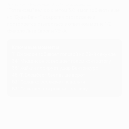
Тоттенхэм - Буде-Глимт 3:1. Лучшие моменты
"Тоттенхэм" вел со счетом 3:0 и мог забивать еще,
но "Буде-Глимт" сократил отставание и
постарается отыграться в ответном матче 1/2
финала Лиги Европы УЕФА.
Ключевые моменты
1'
: Джонсон забивает головой на 39-й секунде
34'
:
Мэддисон завершает голом контратаку
38'
: Хайкин парирует удар Бентанкура
45+1'
: Бломберг бьет выше ворот
63'
: Соланке реализует пенальти
83'
: Сальтнес сокращает разницу