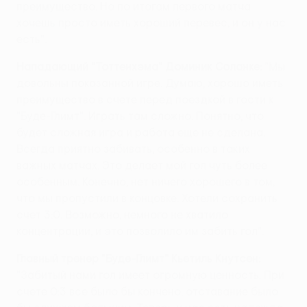
преимущество. Но по итогам первого матча
хочешь просто иметь хороший перевес, и он у нас
есть".
Нападающий "Тоттенхэма" Доминик Соланке:
"Мы
довольны показанной игре. Думаю, хорошо иметь
преимущество в счете перед поездкой в гости к
"Буде-Глимт". Играть там сложно. Понятно, что
будет сложная игра и работа еще не сделана.
Всегда приятно забивать, особенно в таких
важных матчах. Это делает мой гол чуть более
особенным. Конечно, нет ничего хорошего в том,
что мы пропустили в концовке. Хотели сохранить
счет 3:0. Возможно, немного не хватило
концентрации, и это позволило им забить гол".
Главный тренер "Буде-Глимт" Кьетиль Кнутсен:
"Забитый нами гол имеет огромную ценность. При
счете 0:3 все было бы кончено, отставание было