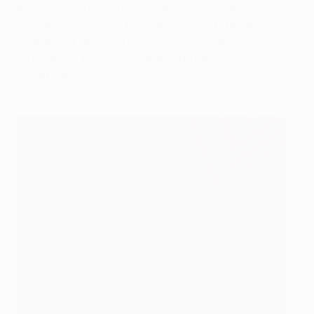
игры забил второй гол. Педро Порро сделал
передачу со своей половины поля, а Джеймс
Мэддисон здорово разобрался в чужой
штрафной, катнув мяч мимо вратаря и двух
защитников.