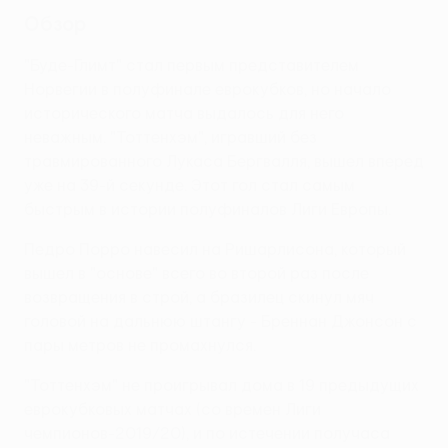
Обзор
"Буде-Глимт" стал первым представителем
Норвегии в полуфинале еврокубков, но начало
исторического матча выдалось для него
неважным. "Тоттенхэм", игравший без
травмированного Лукаса Бергвалля, вышел вперед
уже на 39-й секунде. Этот гол стал самым
быстрым в истории полуфиналов Лиги Европы.
Педро Порро навесил на Ришарлисона, который
вышел в "основе" всего во второй раз после
возвращения в строй, а бразилец скинул мяч
головой на дальнюю штангу - Бреннан Джонсон с
пары метров не промахнулся.
"Тоттенхэм" не проигрывал дома в 19 предыдущих
еврокубковых матчах (со времен Лиги
чемпионов-2019/20), и по истечении получаса