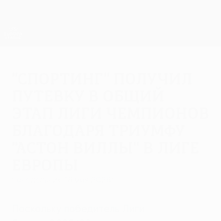
Skip
to
main
Лига Европы. Официальное
Скачать
content
Результаты live и статистика
Лига Европы УЕФА
"Спортинг" получил
путевку в общий
этап Лиги чемпионов
благодаря триумфу
"Астон Виллы" в Лиге
Европы
понедельник, 18 мая 2026 г.
Поскольку победитель Лиги