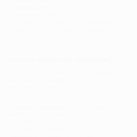
квалифицировался в основную сетку от этой
ассоциации напрямую (
пункт 3.04b регламента
Лиги чемпионов
). Если это не так, вакантная
путевка отходит участнику квалификации со
следующим самым высоким рейтингом.
Что это значит на практике?
Топ-10 клубов, попавшие в зону отбора Лиги
чемпионов (Путь чемпионов и Путь
представителей лиг):
"Спортинг" (Португалия) - 84,000 (2-е место в
чемпионате, сезон завершен)
"Лион" (Франция) - 65,750 (4-е)
"Буде-Глимт" (Норвегия) - 64,000 (2-е)
"Олимпиакос" (Греция) - 62,250 (2-е)