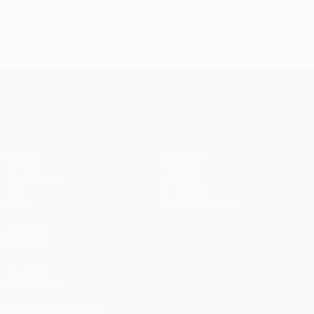
Лига Европы УЕФА
Матчи
Команды
UEFA.tv
Новости
Жеребьевки
История
Игры
О турнире
Стат.
Магазин (клубы)
ДРУГИЕ
САЙТЫ
UEFA.com
Фонд УЕФА
ПОДПИСЫВАЙСЯ