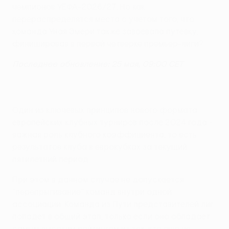
чемпионов УЕФА-2026/27. Но как
перераспределятся места с учетом того, что
команда Уная Эмери также завоевала путевку,
финишировав в первой четверке премьер-лиги?
Последнее обновление: 25 мая, 09:00 CET
Один из ключевых принципов нового формата
европейских клубных турниров после 2024 года -
важная роль клубного коэффициента, то есть
результатов клуба в еврокубках за текущий
пятилетний период.
При этом в данном случае не допускается
"перепрыгивание" команд внутри одной
ассоциации. Команда из Пути представителей лиг
попадет в общий этап, только если она обладает
самым высоким рейтингом из тех, кто еще не