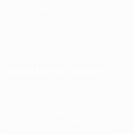
"Фенербахче" (Турция) - 57,750 (2-е)
"Юнион" (Бельгия) - 48,000 (2-е)
"Црвена Звезда" (Сербия) - 46,500 (чемпион)
"Динамо" Загреб (Хорватия) - 46,500 (чемпион)
"Селтик" (Шотландия) - 44,000 (чемпион)
"Спарта" (Чехия) - 38,250 (2-е)
Путевку получит "Спортинг"
Финишировавший вторым в чемпионате
Португалии "Спортинг" формально должен
стартовать в квалификации, при том что чемпион
страны напрямую выходит в общий этап Лиги
чемпионов.
Однако с учетом индивидуального коэффициента
именно он занял освободившееся место в общем
этапе после перераспределения, которое