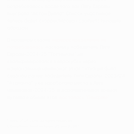
потребовалось после того, как Лигу Европы
выиграла "Астон Вилла". Список участников
теперь будет скорректирован соответствующим
образом.
В прошлом сезоне
перераспределение не
потребовалось
, поскольку победитель Лиги
Европы-2024/25 "Тоттенхэм" не
квалифицировался в еврокубки через
национальный чемпионат. Иная ситуация была
сезоном ранее: победитель Лиги Европы-2023/24
"Аталанта" уже заработала место в Лиге
чемпионов-2024/25, и дополнительная прямая
путевка в общий этап
досталась "Бенфике"
.
© 1998-2026 UEFA. All rights reserved.
Обновлено: понедельник, 25 мая 2026 г.