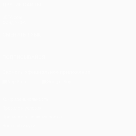
ДРУГИЕ САЙТЫ
UEFA.com
Фонд УЕФА
СМЕНИТЬ ЯЗЫК
Русский
English
Français
Deutsch
Русский
Español
Itali
ПОДПИСЫВАЙСЯ
Скачать официальное приложение
Конфиденциальность
Правила и условия
Правила в отношении cookie
Настройки куки