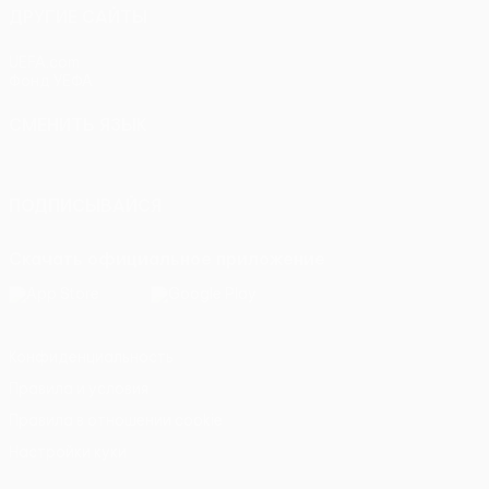
ДРУГИЕ САЙТЫ
UEFA.com
Фонд УЕФА
СМЕНИТЬ ЯЗЫК
Русский
English
Français
Deutsch
Русский
Español
Itali
ПОДПИСЫВАЙСЯ
Скачать официальное приложение
Конфиденциальность
Правила и условия
Правила в отношении cookie
Настройки куки