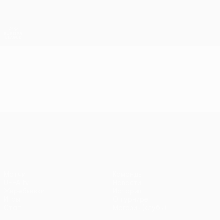
Skip
to
main
Лига Европы. Официальное
Скачать
content
Результаты live и статистика
Лига Европы УЕФА
Видео
Лучшие моменты
Лига Европы УЕФА
Матчи
Команды
UEFA.tv
Новости
Жеребьевки
История
Игры
О турнире
Стат.
Магазин (клубы)