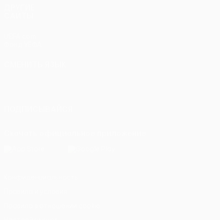
ДРУГИЕ
САЙТЫ
UEFA.com
Фонд УЕФА
СМЕНИТЬ ЯЗЫК
Русский
English
Français
Deutsch
Русский
Español
Italiano
Português
ПОДПИСЫВАЙСЯ
Скачать официальное приложение
Конфиденциальность
Правила и условия
Правила в отношении cookie