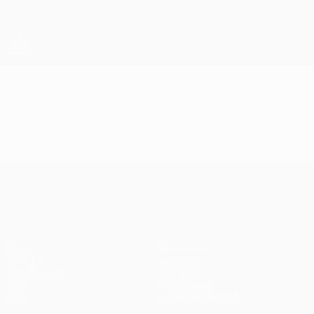
Skip
to
main
Лига Европы. Официальное
Скачать
content
Результаты live и статистика
Лига Европы УЕФА
Видео
Лучшие моменты
Лига Европы УЕФА
Матчи
Команды
UEFA.tv
Новости
Жеребьевки
История
Игры
О турнире
Стат.
Магазин (клубы)