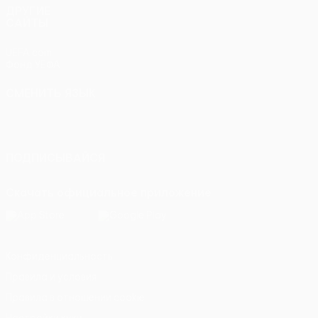
ДРУГИЕ
САЙТЫ
UEFA.com
Фонд УЕФА
СМЕНИТЬ ЯЗЫК
Русский
English
Français
Deutsch
Русский
Español
Italiano
Português
ПОДПИСЫВАЙСЯ
Скачать официальное приложение
Конфиденциальность
Правила и условия
Правила в отношении cookie