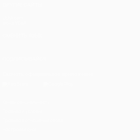
ДРУГИЕ САЙТЫ
UEFA.com
Фонд УЕФА
СМЕНИТЬ ЯЗЫК
Русский
English
Français
Deutsch
Русский
Español
Itali
ПОДПИСЫВАЙСЯ
Скачать официальное приложение
Конфиденциальность
Правила и условия
Правила в отношении cookie
Настройки куки