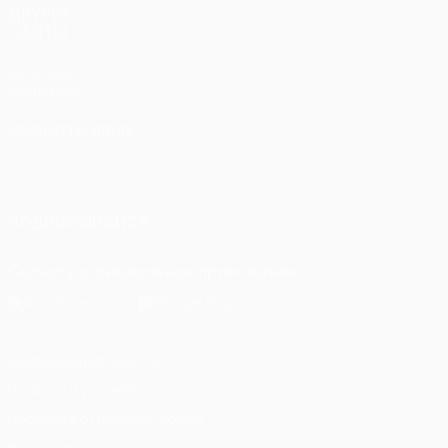
ДРУГИЕ
САЙТЫ
UEFA.com
Фонд УЕФА
СМЕНИТЬ ЯЗЫК
Русский
English
Français
Deutsch
Русский
Español
Italiano
Português
ПОДПИСЫВАЙСЯ
Скачать официальное приложение
Конфиденциальность
Правила и условия
Правила в отношении cookie