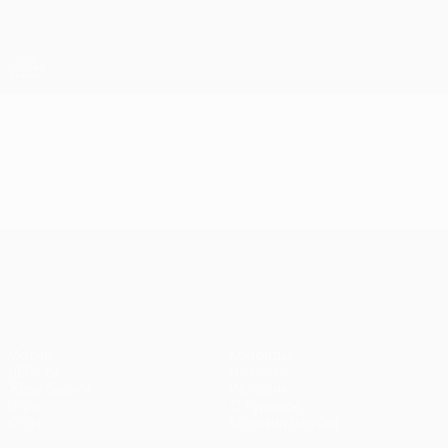
Skip
to
main
Лига Европы. Официальное
Скачать
content
Результаты live и статистика
Лига Европы УЕФА
Видео
Лучшие моменты
Лига Европы УЕФА
Матчи
Команды
UEFA.tv
Новости
Жеребьевки
История
Игры
О турнире
Стат.
Магазин (клубы)