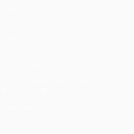
ДРУГИЕ
САЙТЫ
UEFA.com
Фонд УЕФА
СМЕНИТЬ ЯЗЫК
Русский
English
Français
Deutsch
Русский
Español
Italiano
Português
ПОДПИСЫВАЙСЯ
Скачать официальное приложение
Конфиденциальность
Правила и условия
Правила в отношении cookie