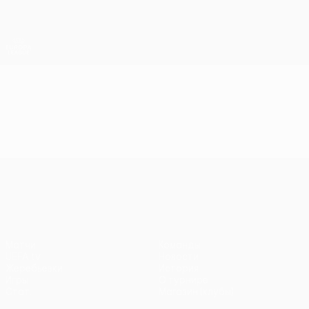
Skip
to
main
Лига Европы. Официальное
Скачать
content
Результаты live и статистика
Лига Европы УЕФА
Видео
Лучшие моменты
Лига Европы УЕФА
Матчи
Команды
UEFA.tv
Новости
Жеребьевки
История
Игры
О турнире
Стат.
Магазин (клубы)