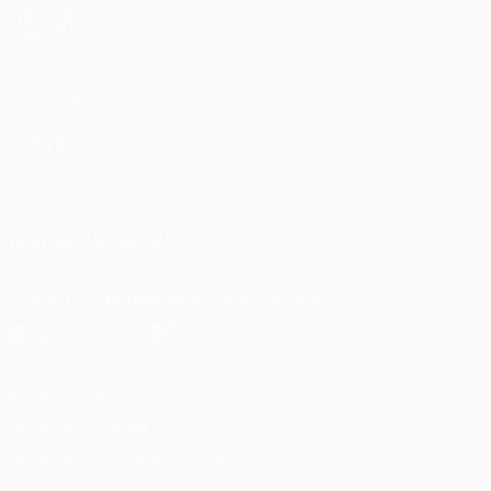
ДРУГИЕ
САЙТЫ
UEFA.com
Фонд УЕФА
СМЕНИТЬ ЯЗЫК
Русский
English
Français
Deutsch
Русский
Español
Italiano
Português
ПОДПИСЫВАЙСЯ
Скачать официальное приложение
Конфиденциальность
Правила и условия
Правила в отношении cookie