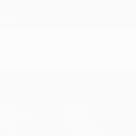
Skip
to
main
Лига Европы. Официальное
Скачать
content
Результаты live и статистика
Лига Европы УЕФА
Видео
Лучшие моменты
Лига Европы УЕФА
Матчи
Команды
UEFA.tv
Новости
Жеребьевки
История
Игры
О турнире
Стат.
Магазин (клубы)