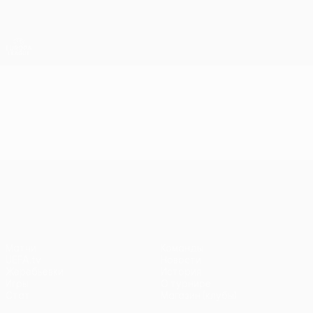
Skip
to
main
Лига Европы. Официальное
Скачать
content
Результаты live и статистика
Лига Европы УЕФА
Видео
Лучшие моменты
Лига Европы УЕФА
Матчи
Команды
UEFA.tv
Новости
Жеребьевки
История
Игры
О турнире
Стат.
Магазин (клубы)