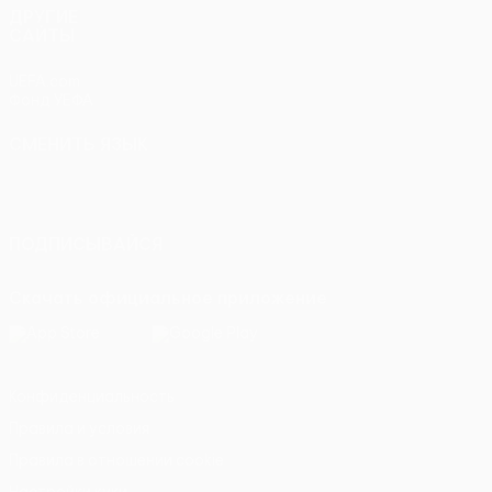
ДРУГИЕ
САЙТЫ
UEFA.com
Фонд УЕФА
СМЕНИТЬ ЯЗЫК
Русский
English
Français
Deutsch
Русский
Español
Italiano
Português
ПОДПИСЫВАЙСЯ
Скачать официальное приложение
Конфиденциальность
Правила и условия
Правила в отношении cookie