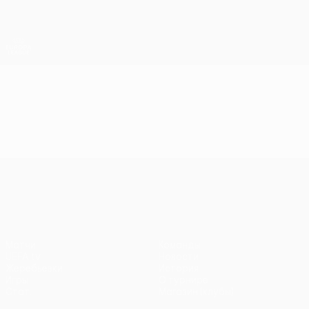
Skip
to
main
Лига Европы. Официальное
Скачать
content
Результаты live и статистика
Лига Европы УЕФА
Видео
Лучшие моменты
Лига Европы УЕФА
Матчи
Команды
UEFA.tv
Новости
Жеребьевки
История
Игры
О турнире
Стат.
Магазин (клубы)