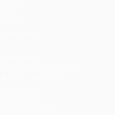
ДРУГИЕ
САЙТЫ
UEFA.com
Фонд УЕФА
СМЕНИТЬ ЯЗЫК
Русский
English
Français
Deutsch
Русский
Español
Italiano
Português
ПОДПИСЫВАЙСЯ
Скачать официальное приложение
Конфиденциальность
Правила и условия
Правила в отношении cookie