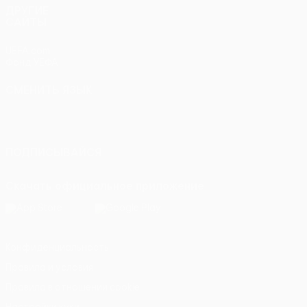
ДРУГИЕ
САЙТЫ
UEFA.com
Фонд УЕФА
СМЕНИТЬ ЯЗЫК
Русский
English
Français
Deutsch
Русский
Español
Italiano
Português
ПОДПИСЫВАЙСЯ
Скачать официальное приложение
Конфиденциальность
Правила и условия
Правила в отношении cookie