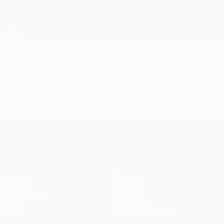
Skip
to
main
Лига Европы. Официальное
Скачать
content
Результаты live и статистика
Лига Европы УЕФА
Видео
Лучшие моменты
Лига Европы УЕФА
Матчи
Команды
UEFA.tv
Новости
Жеребьевки
История
Игры
О турнире
Стат.
Магазин (клубы)