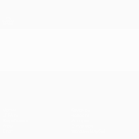
Skip
to
main
Лига Европы. Официальное
Скачать
content
Результаты live и статистика
Лига Европы УЕФА
Видео
Лучшие моменты
Лига Европы УЕФА
Матчи
Команды
UEFA.tv
Новости
Жеребьевки
История
Игры
О турнире
Стат.
Магазин (клубы)