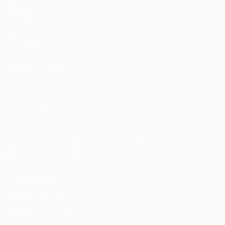
ДРУГИЕ
САЙТЫ
UEFA.com
Фонд УЕФА
СМЕНИТЬ ЯЗЫК
Русский
English
Français
Deutsch
Русский
Español
Italiano
Português
ПОДПИСЫВАЙСЯ
Скачать официальное приложение
Конфиденциальность
Правила и условия
Правила в отношении cookie