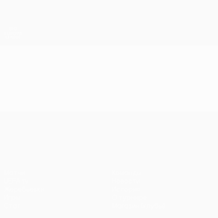
Skip
to
main
Лига Европы. Официальное
Скачать
content
Результаты live и статистика
Лига Европы УЕФА
Видео
Лучшие моменты
Лига Европы УЕФА
Матчи
Команды
UEFA.tv
Новости
Жеребьевки
История
Игры
О турнире
Стат.
Магазин (клубы)