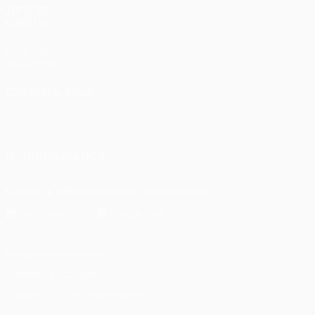
ДРУГИЕ
САЙТЫ
UEFA.com
Фонд УЕФА
СМЕНИТЬ ЯЗЫК
Русский
English
Français
Deutsch
Русский
Español
Italiano
Português
ПОДПИСЫВАЙСЯ
Скачать официальное приложение
Конфиденциальность
Правила и условия
Правила в отношении cookie