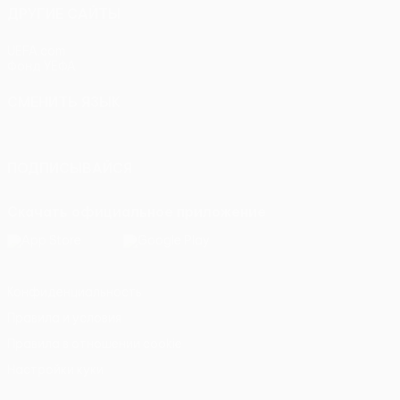
ДРУГИЕ САЙТЫ
UEFA.com
Фонд УЕФА
СМЕНИТЬ ЯЗЫК
Русский
English
Français
Deutsch
Русский
Español
Itali
ПОДПИСЫВАЙСЯ
Скачать официальное приложение
Конфиденциальность
Правила и условия
Правила в отношении cookie
Настройки куки