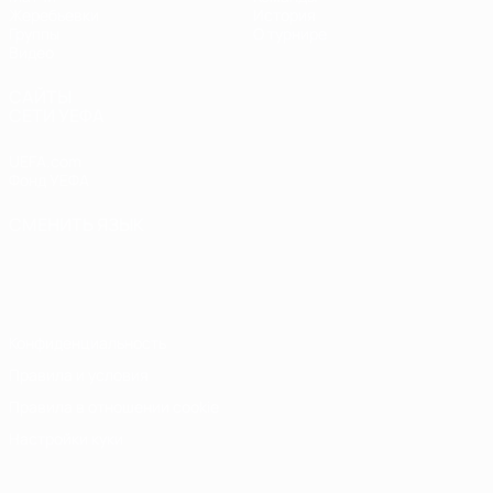
Жеребьевки
История
Группы
О турнире
Видео
САЙТЫ
СЕТИ УЕФА
UEFA.com
Фонд УЕФА
СМЕНИТЬ ЯЗЫК
Русский
English
Français
Deutsch
Русский
Español
Italiano
Português
Конфиденциальность
Правила и условия
Правила в отношении cookie
Настройки куки