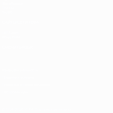
Жеребьевки
Группы
Видео
САЙТЫ СЕТИ УЕФА
UEFA.com
Фонд УЕФА
СМЕНИТЬ ЯЗЫК
Русский
English
Français
Deutsch
Русский
Español
Italiano
Конфиденциальность
Правила и условия
Правила в отношении cookie
Настройки куки
© 1998-2026 УЕФА. Все права защищены