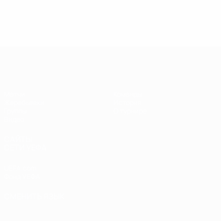
Лига чемпионов УЕФА по футзалу
Матчи
Команды
Жеребьевки
История
Группы
О турнире
Видео
САЙТЫ
СЕТИ УЕФА
UEFA.com
Фонд УЕФА
СМЕНИТЬ ЯЗЫК
Русский
English
Français
Deutsch
Русский
Español
Italiano
Português